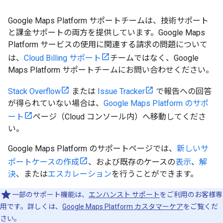
Google Maps Platform サポートチームは、技術サポート
と課金サポートの両方を提供しています。Google Maps
Platform サービスの使用に関連する請求の問題について
は、
Cloud Billing サポート
チームではなく、Google
Maps Platform サポートチームにお問い合わせください。
Stack Overflow
または
Issue Tracker
で報告への回答
が得られていない場合は、
Google Maps Platform のサポ
ート
ページ（Cloud コンソール内）へ移動してくださ
い。
Google Maps Platform のサポートページでは、
新しいサ
ポートケースの作成
、および既存のケースの
表示
、
解
決
、または
エスカレーション
を行うことができます。
一部のサポート機能は、
エンハンスト サポート
をご利用のお客様専
用です。詳しくは、
Google Maps Platform カスタマーケア
をご覧くだ
さい。