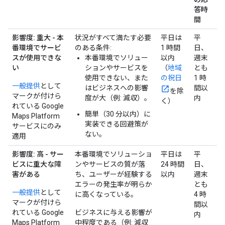
答時
間
影響度: 重大 - 本
状況がすべて満たす必要
平日は
平
番環境でサービ
のある条件:
1 時間
日、
スが使用できな
本番環境でソリュー
以内
週末
い
ションやサービスを
（
地域
とも
使用できない、また
の祝日
1 時
一般提供
として
はビジネスへの影響
間以
を除
マークが付けら
度が大（例: 減収）。
内
く）
れている Google
簡単（30 分以内）に
Maps Platform
実装できる回避策が
サービスにのみ
ない。
適用
影響度: 高 - サー
本番環境でソリューショ
平日は
平
ビスに重大な障
ンやサービスの質が落
24 時間
日、
害がある
ち、ユーザーが経験する
以内
週末
エラーの発生率が明らか
とも
一般提供
として
に高くなっている。
4 時
マークが付けら
間以
れている Google
ビジネスに与える影響が
内
Maps Platform
中程度である（例: 減収