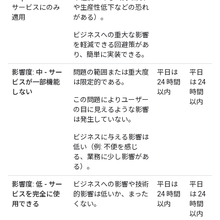
サービスにのみ
や生産性低下などの恐れ
適用
がある）。
ビジネスへの重大な影響
を軽減できる回避策があ
り、簡単に実装できる。
影響度: 中 - サー
問題の範囲または重大度
平日は
平日
ビスが一部機能
は限定的である。
24 時間
は 24
しない
以内
時間
この問題によりユーザー
以内
の目に見えるような影響
は発生していない。
ビジネスに与える影響は
低い（例: 不便を感じ
る、業務に少し影響があ
る）。
影響度: 低 - サー
ビジネスへの影響や技術
平日は
平日
ビスを完全に使
的影響は低いか、まった
24 時間
は 24
用できる
くない。
以内
時間
以内