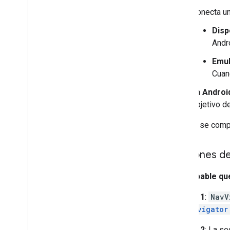
Conecta un
Disp
Andro
Emul
Cuan
En
Androi
objetivo d
Cuando se compil
Opciones d
Es probable qu
Opción 1
:
NavV
con
Navigator
Opción 2
: La se