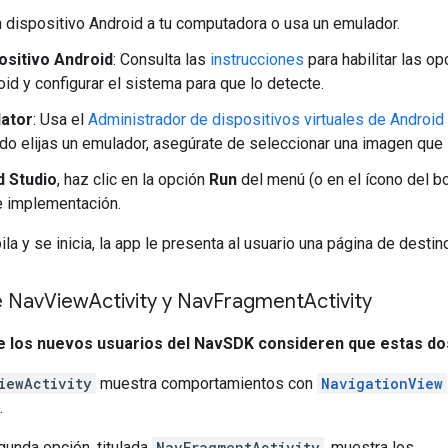
 dispositivo Android a tu computadora o usa un emulador.
ositivo Android
: Consulta las
instrucciones
para habilitar las o
id y configurar el sistema para que lo detecte.
ator
: Usa el
Administrador de dispositivos virtuales de Android
do elijas un emulador, asegúrate de seleccionar una imagen que 
d Studio
, haz clic en la opción
Run
del menú (o en el ícono del bo
e implementación.
a y se inicia, la app le presenta al usuario una página de destin
e Nav
View
Activity y Nav
Fragment
Activity
e los nuevos usuarios del NavSDK consideren que estas dos
iewActivity
muestra comportamientos con
NavigationView
.
gunda opción, titulada
NavFragmentActivity
, muestra los