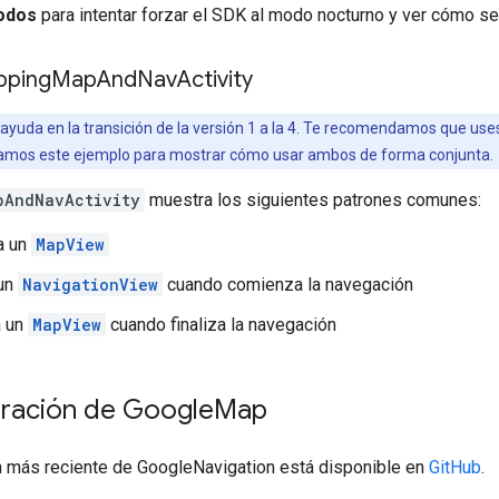
odos
para intentar forzar el SDK al modo nocturno y ver cómo se
pping
Map
And
Nav
Activity
 ayuda en la transición de la versión 1 a la 4. Te recomendamos que us
namos este ejemplo para mostrar cómo usar ambos de forma conjunta.
pAndNavActivity
muestra los siguientes patrones comunes:
a un
MapView
 un
NavigationView
cuando comienza la navegación
a un
MapView
cuando finaliza la navegación
ración de Google
Map
 más reciente de GoogleNavigation está disponible en
GitHub
.