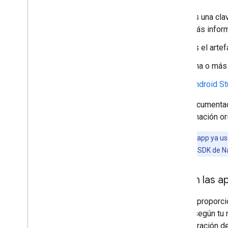
personalizada
Introducción
Es una cla
Habilitar feed de datos paso a
más inform
paso
Habilita la navegación para Android
Es el arte
Auto
Una o má
Experiencia de ruta
Android St
Introducción
Cómo llegar a los puntos de
Esta documentac
navegación
programación or
Ajustar las preferencias de
enrutamiento
Nota:
Si tu app ya us
Administrar waypoints
puedes usar el SDK de N
Cómo navegar por una ruta de varios
destinos
Planifica una ruta
Obtén las a
Google proporci
Bibliotecas multiplataforma
Maps, según tu 
Navegación para Flutter y React
Native
demostración de