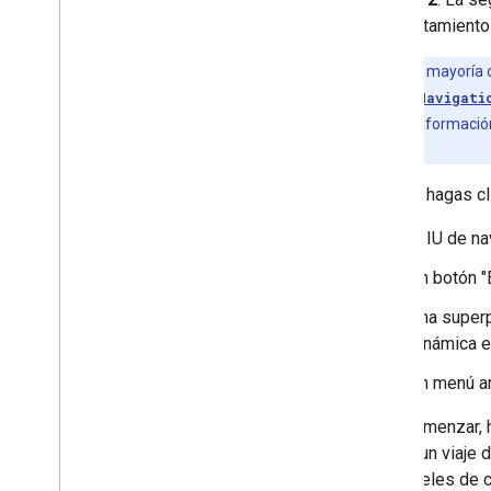
comportamiento
Nota:
En la mayoría
wrapper para
Navigati
obtener más información
navegación
.
Cuando hagas cli
la IU de n
Un botón "
Una superp
dinámica e
Un menú a
Para comenzar, 
simula un viaje 
los paneles de c