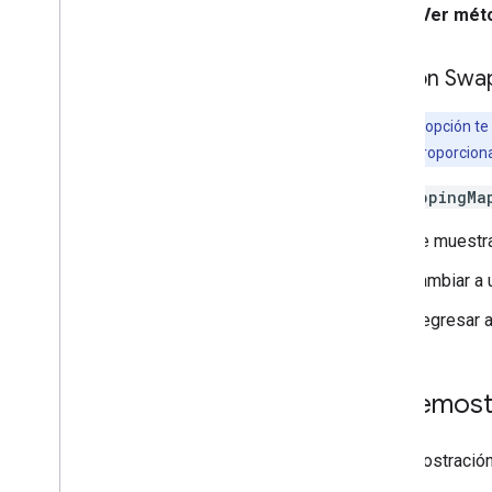
clic en
Ver mét
Opción Swa
Nota:
Esta opción te
posible, pero proporcio
El
SwappingMa
se muestr
cambiar a
Regresar 
La demost
La demostración