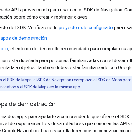
ve de API aprovisionada para usar con el SDK de Navigation. Co
ación sobre cómo crear y restringir claves.
facto del SDK. Verifica que tu
proyecto esté configurado
para usa
s
apps de demostración
udio
, el entorno de desarrollo recomendado para compilar una a
ión está diseñada para personas familiarizadas con el desarrol
ientada a objetos. También debes estar familiarizado con Goog
a el
SDK de Maps
, el SDK de Navigation reemplaza al SDK de Maps para
avigation y el SDK de Maps en la misma app.
pps de demostración
ona dos apps para ayudarte a comprender lo que ofrece el SDK
nivel de experiencia. Los desarrolladores que conocen las API
 GoogleNavigation. Los desarrolladores que no conozcan ningun