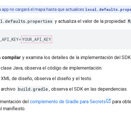
 app no cargará el mapa hasta que actualices
local.defaults.prop
al.defaults.properties
y actualiza el valor de la propiedad
M
_API_KEY=
YOUR_API_KEY
n
compilar
y examina los detalles de la implementación del SDK
a clase Java, observa el código de implementación.
 XML de diseño, observa el diseño y el texto.
l archivo
build.gradle
, observa el SDK en las dependencias.
umentación del
complemento de Gradle para Secrets
para obt
l manifiesto.