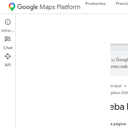
Productos
Preci
Maps Platform
Android
Navigation SDK for Android
Información
Guías
Referencia
Ejemplos
Recursos
Chat
API
traducciones real
SDK de Navigation para Android
Descripción general
Página principal
Prueba la demostración
Navigation SDK
Configuración
Prueba 
Descripción general y requisitos de la
configuración
Configura el SDK de Navigation para
En esta página
Android