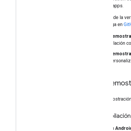
ambas apps.
A partir de la v
descarga en
Git
Demostra
relación c
Demostra
personaliz
La demost
La demostración
Compilación
En
Androi