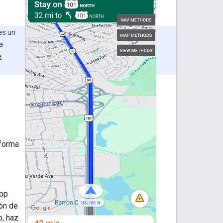
 es un
a
e
 forma
app
ión de
o, haz