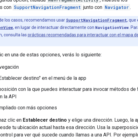
s con
SupportNavigationFragment
junto con
Navigator
.
 de los casos, recomendamos usar
SupportNavigationFragment
, que
onView
, en lugar de interactuar directamente con
NavigationView
. Par
, consulta las
prácticas recomendadas para interactuar con el mapa d
c en una de estas opciones, verás lo siguiente:
avegación
Establecer destino" en el menú de la app
osición con la que puedes interactuar para invocar métodos de
n la API
mpliado con más opciones
haz clic en
Establecer destino
y elige una dirección. Luego, la 
desde tu ubicación actual hasta esa dirección. Usa la superposic
ontrol para ver qué sucede cuando llamas a una API. Por ejempl