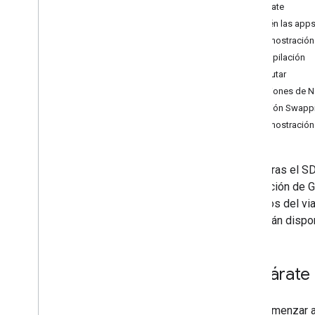
Prepárate
Cómo configurar tu proyecto de
Android Studio
Obtén las app
La demostración
Instructivos
Compilación
Cómo navegar por una ruta de un solo
Ejecutar
destino
Opciones de Na
Cómo detectar eventos de navegación
Opción Swapp
La demostració
Experiencia de navegación de
Google
Introducción
Si integras el S
Cómo modificar la IU de navegación
navegación de G
Cómo ajustar la cámara
los datos del vi
Configura alertas del velocímetro
que están dispo
Modos diurno y nocturno
Personaliza los diseños de mapa
Cómo configurar interrupciones en
Prepárate
tiempo real
Experiencia de navegación
Para comenzar a