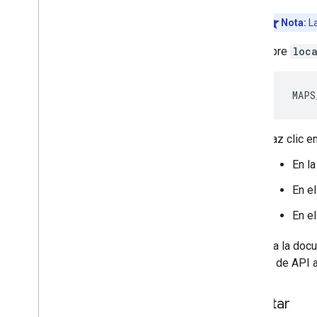
Nota:
La
Abre
loc
  MAPS
Haz clic e
En l
En el
En e
Consulta la doc
la clave de API a
Ejecutar