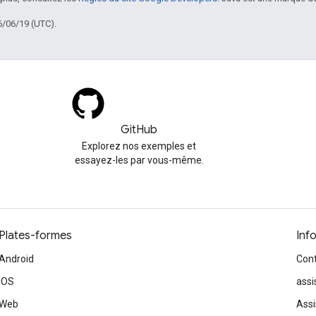
6/06/19 (UTC).
GitHub
Explorez nos exemples et
essayez-les par vous-même.
Plates-formes
Inf
Android
Cont
iOS
ass
Web
Assi