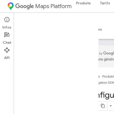
Produits
Tarifs
Maps Platform
Android
Navigation SDK for Android
Infos
Guides
Référence
Exemples
Ressources
Chat
API
traductions généré
SDK Navigation pour Android
Aperçu
Accueil
Produit
Essayer la démo
Navigation SDK
Configuration
Configu
Présentation de la configuration et
conditions requises
Configurer le SDK Navigation pour
Android