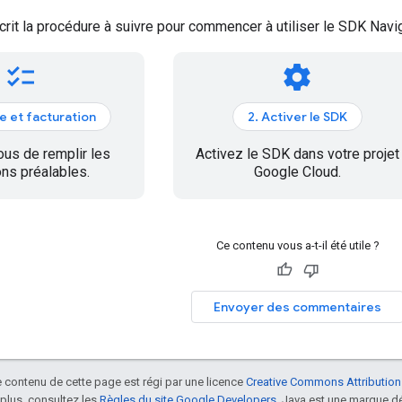
it la procédure à suivre pour commencer à utiliser le SDK Navig
checklist
settings
e et facturation
2. Activer le SDK
us de remplir les
Activez le SDK dans votre projet
ons préalables.
Google Cloud.
Ce contenu vous a-t-il été utile ?
Envoyer des commentaires
le contenu de cette page est régi par une licence
Creative Commons Attribution
 plus, consultez les
Règles du site Google Developers
. Java est une marque dé