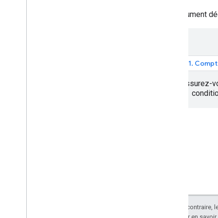
Configurer votre projet Android Studio
Ce document décr
Tutoriels
Itinéraire de destination unique
Écouter les événements de navigation
1. Compt
Expérience de navigation Google
Assurez-vo
Présentation
conditi
Modifier l'interface utilisateur de
navigation
Ajuster la caméra
Configurer les alertes du compteur de
vitesse
Modes Jour et Nuit
Personnaliser les styles de carte
Configurer les perturbations en temps
réel
Expérience de navigation
Sauf indication contraire, 
personnalisée
Apache 2.0
. Pour en savoir