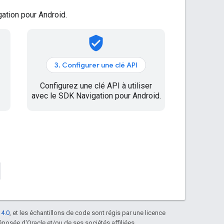
ation pour Android.
verified_user
3. Configurer une clé API
Configurez une clé API à utiliser
avec le SDK Navigation pour Android.
 4.0
, et les échantillons de code sont régis par une licence
posée d'Oracle et/ou de ses sociétés affiliées.