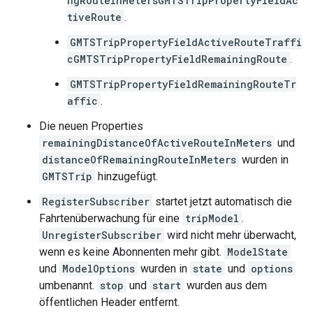
ngRouteInMetersGMTSTripPropertyFieldAc
tiveRoute
.
GMTSTripPropertyFieldActiveRouteTraffi
cGMTSTripPropertyFieldRemainingRoute
.
GMTSTripPropertyFieldRemainingRouteTr
affic
.
Die neuen Properties
remainingDistanceOfActiveRouteInMeters
und
distanceOfRemainingRouteInMeters
wurden in
GMTSTrip
hinzugefügt.
RegisterSubscriber
startet jetzt automatisch die
Fahrtenüberwachung für eine
tripModel
.
UnregisterSubscriber
wird nicht mehr überwacht,
wenn es keine Abonnenten mehr gibt.
ModelState
und
ModelOptions
wurden in
state
und
options
umbenannt.
stop
und
start
wurden aus dem
öffentlichen Header entfernt.