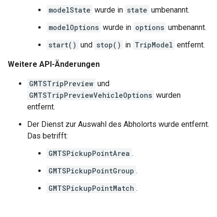
modelState
wurde in
state
umbenannt.
modelOptions
wurde in
options
umbenannt.
start()
und
stop()
in
TripModel
entfernt.
Weitere API-Änderungen
GMTSTripPreview
und
GMTSTripPreviewVehicleOptions
wurden
entfernt.
Der Dienst zur Auswahl des Abholorts wurde entfernt.
Das betrifft:
GMTSPickupPointArea
.
GMTSPickupPointGroup
.
GMTSPickupPointMatch
.