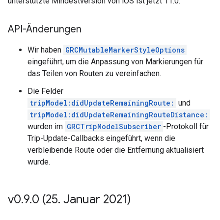
unterstützte Mindestversion von iOS ist jetzt 11.0.
API-Änderungen
Wir haben
GRCMutableMarkerStyleOptions
eingeführt, um die Anpassung von Markierungen für
das Teilen von Routen zu vereinfachen.
Die Felder
tripModel:didUpdateRemainingRoute:
und
tripModel:didUpdateRemainingRouteDistance:
wurden im
GRCTripModelSubscriber
-Protokoll für
Trip-Update-Callbacks eingeführt, wenn die
verbleibende Route oder die Entfernung aktualisiert
wurde.
v0
.
9
.
0 (25
.
Januar 2021)