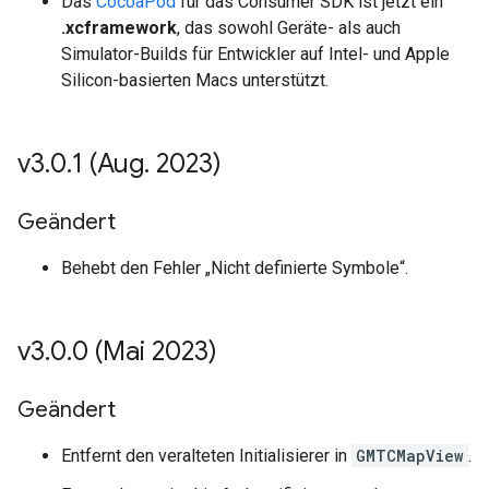
Das
CocoaPod
für das Consumer SDK ist jetzt ein
.xcframework
, das sowohl Geräte- als auch
Simulator-Builds für Entwickler auf Intel- und Apple
Silicon-basierten Macs unterstützt.
v3
.
0
.
1 (Aug
.
2023)
Geändert
Behebt den Fehler „Nicht definierte Symbole“.
v3
.
0
.
0 (Mai 2023)
Geändert
Entfernt den veralteten Initialisierer in
GMTCMapView
.