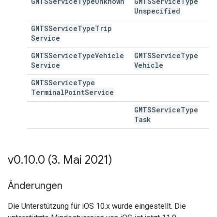
GMTSService
Type
Unknown
GMTSService
Type
Unspecified
GMTSService
Type
Trip
Service
GMTSService
Type
Vehicle
GMTSService
Type
Service
Vehicle
GMTSService
Type
Terminal
Point
Service
GMTSService
Type
Task
v0
.
10
.
0 (3
.
Mai 2021)
Änderungen
Die Unterstützung für iOS 10.x wurde eingestellt. Die