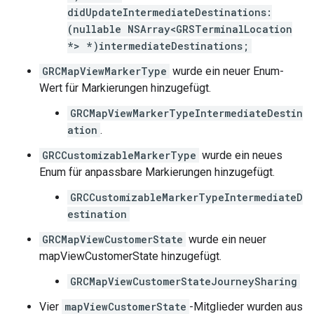
didUpdateIntermediateDestinations:
(nullable NSArray<GRSTerminalLocation
*> *)intermediateDestinations;
GRCMapViewMarkerType
wurde ein neuer Enum-
Wert für Markierungen hinzugefügt.
GRCMapViewMarkerTypeIntermediateDestin
ation
.
GRCCustomizableMarkerType
wurde ein neues
Enum für anpassbare Markierungen hinzugefügt.
GRCCustomizableMarkerTypeIntermediateD
estination
GRCMapViewCustomerState
wurde ein neuer
mapViewCustomerState hinzugefügt.
GRCMapViewCustomerStateJourneySharing
Vier
mapViewCustomerState
-Mitglieder wurden aus