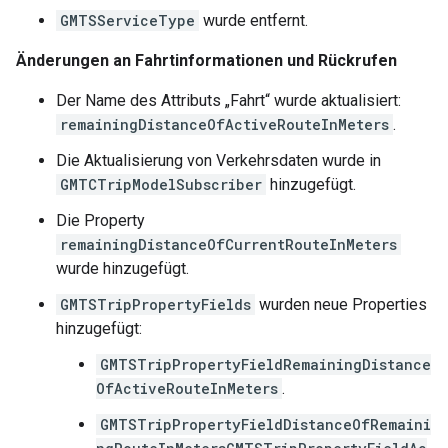
GMTSServiceType
wurde entfernt.
Änderungen an Fahrtinformationen und Rückrufen
Der Name des Attributs „Fahrt“ wurde aktualisiert:
remainingDistanceOfActiveRouteInMeters
.
Die Aktualisierung von Verkehrsdaten wurde in
GMTCTripModelSubscriber
hinzugefügt.
Die Property
remainingDistanceOfCurrentRouteInMeters
wurde hinzugefügt.
GMTSTripPropertyFields
wurden neue Properties
hinzugefügt:
GMTSTripPropertyFieldRemainingDistance
OfActiveRouteInMeters
.
GMTSTripPropertyFieldDistanceOfRemaini