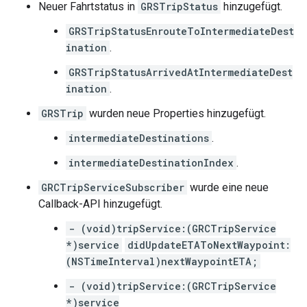
Neuer Fahrtstatus in
GRSTripStatus
hinzugefügt.
GRSTripStatusEnrouteToIntermediateDest
ination
.
GRSTripStatusArrivedAtIntermediateDest
ination
.
GRSTrip
wurden neue Properties hinzugefügt.
intermediateDestinations
.
intermediateDestinationIndex
.
GRCTripServiceSubscriber
wurde eine neue
Callback-API hinzugefügt.
- (void)tripService:(GRCTripService
*)service
didUpdateETAToNextWaypoint:
(NSTimeInterval)nextWaypointETA;
- (void)tripService:(GRCTripService
*)service