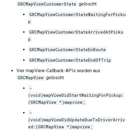
GRCMapViewCustomerState
gelöscht.
GRCMapViewCustomerStateWaitingForPicku
p
GRCMapViewCustomerStateArrivedAtPicku
p
GRCMapViewCustomerStateEnRoute
GRCMapViewCustomerStateEndOfTrip
Vier mapView-Callback-APIs wurden aus
GRCMapView
gelöscht.
-
(void)mapViewDidStartWaitingForPickup:
(GRCMapView *)mapview;
-
(void)mapViewDidUpdateDueToDriverArriv
ed:(GRCMapView *)mapview;