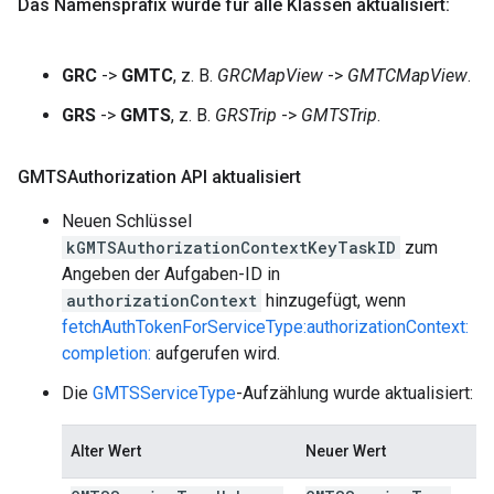
Das Namenspräfix wurde für alle Klassen aktualisiert:
GRC
->
GMTC
, z. B.
GRCMapView
->
GMTCMapView
.
GRS
->
GMTS
, z. B.
GRSTrip
->
GMTSTrip
.
GMTSAuthorization API aktualisiert
Neuen Schlüssel
kGMTSAuthorizationContextKeyTaskID
zum
Angeben der Aufgaben-ID in
authorizationContext
hinzugefügt, wenn
fetchAuthTokenForServiceType:authorizationContext:
completion:
aufgerufen wird.
Die
GMTSServiceType
-Aufzählung wurde aktualisiert:
Alter Wert
Neuer Wert