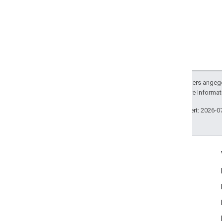
Sofern nicht anders angege
lizenziert. Weitere Informa
Zuletzt aktualisiert: 2026-0
Engagieren
Google Developer Program
Google Developer Groups
Google Developer Experts
Accelerators