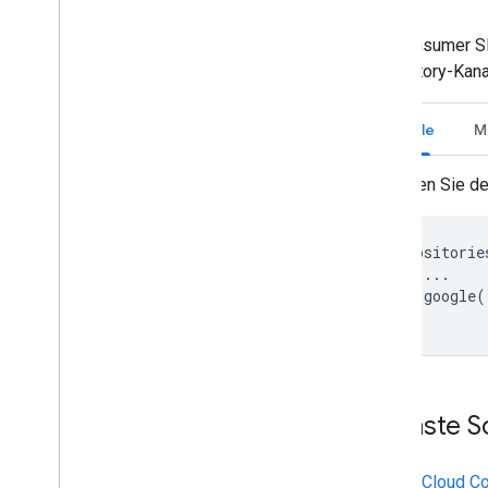
Die Consumer SD
Repository-Kanal
Gradle
M
Fügen Sie de
repositories
    ...

    google()
Nächste Sc
Google Cloud Co