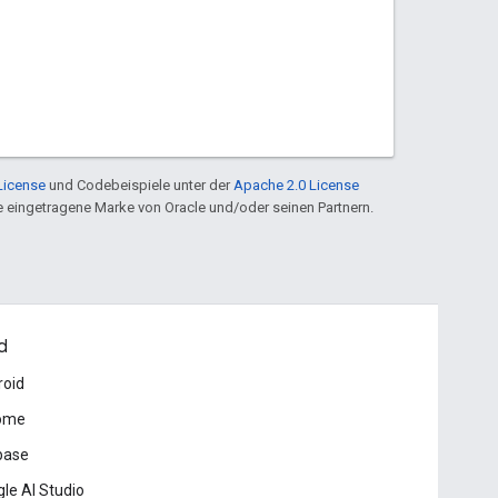
License
und Codebeispiele unter der
Apache 2.0 License
ine eingetragene Marke von Oracle und/oder seinen Partnern.
d
roid
ome
base
le AI Studio