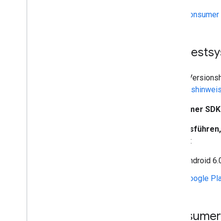
Consumer S
Mindestsy
In den Versions
Versionshinwei
Consumer SDK
App ausführen
erfüllen:
Android 6.
Google Pl
Consumer 