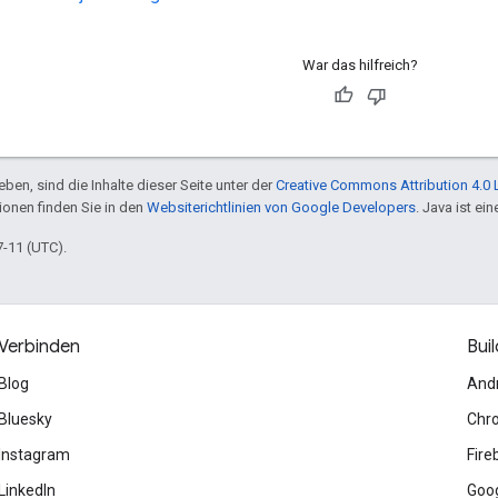
War das hilfreich?
ben, sind die Inhalte dieser Seite unter der
Creative Commons Attribution 4.0 
tionen finden Sie in den
Websiterichtlinien von Google Developers
. Java ist e
7-11 (UTC).
Verbinden
Buil
Blog
And
Bluesky
Chr
Instagram
Fire
LinkedIn
Goog