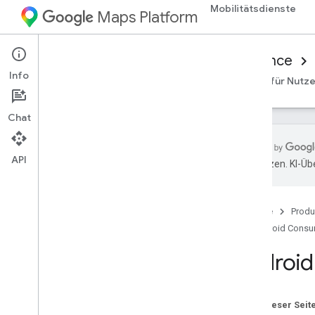
Mobilitätsdienste
Maps Platform
Mobility Services
Consumer experience
Info
Übersicht
Android Consumer SDK
iOS-SDK für Nutze
Chat
API
übersetzen. KI-Üb
Android Consumer SDK einrichten
Android Consumer SDK herunterladen
Startseite
Produ
Google Cloud Console-Projekt
konfigurieren
Android Cons
Android
Grundlagen der SDK-Integration
Autorisierungstokens abrufen
Consumer SDK initialisieren
Auf dieser Seit