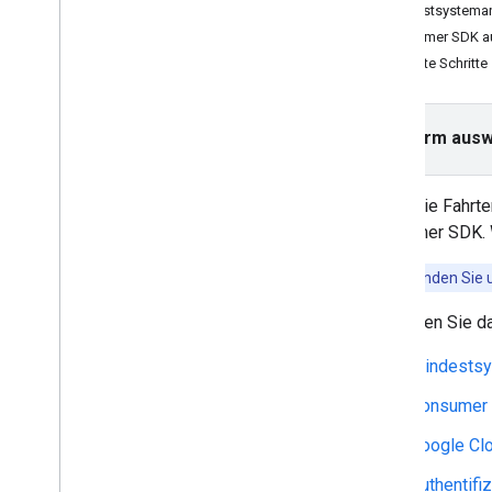
Mindestsysteman
On-Demand-Reisen ansehen
Consumer SDK au
Karte einrichten
Nächste Schritte
Reisen mit Android verfolgen
Karte anpassen
Plattform ausw
Karte gestalten
Markierungen anpassen
Wenn Sie Fahrte
Polylinien für Routen anpassen
Consumer SDK. W
Migrationsleitfäden
Beispiele finden Sie
Migrationsleitfaden für das Android
Consumer SDK 1
.
0
So richten Sie d
Migrationsleitfaden für das Android
Consumer SDK 2
.
0
Mindestsy
Migrationsleitfaden für das Android
Consumer SDK 3
.
0
Consumer 
Google Clo
Authentifi