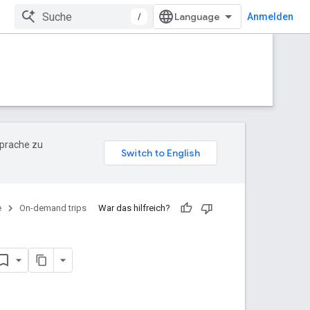
/
Anmelden
Sprache zu
e
On-demand trips
War das hilfreich?