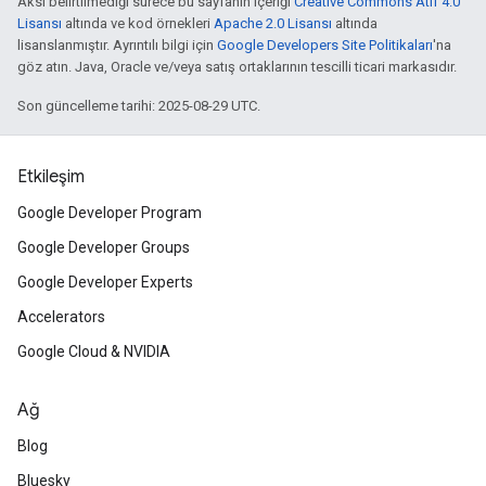
Aksi belirtilmediği sürece bu sayfanın içeriği
Creative Commons Atıf 4.0
Lisansı
altında ve kod örnekleri
Apache 2.0 Lisansı
altında
lisanslanmıştır. Ayrıntılı bilgi için
Google Developers Site Politikaları
'na
göz atın. Java, Oracle ve/veya satış ortaklarının tescilli ticari markasıdır.
Son güncelleme tarihi: 2025-08-29 UTC.
Etkileşim
Google Developer Program
Google Developer Groups
Google Developer Experts
Accelerators
Google Cloud & NVIDIA
Ağ
Blog
Bluesky