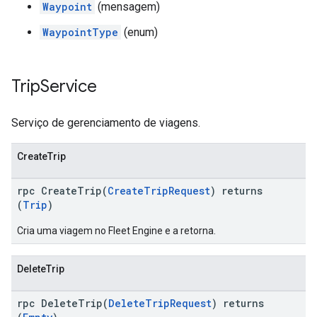
Waypoint
(mensagem)
WaypointType
(enum)
Trip
Service
Serviço de gerenciamento de viagens.
CreateTrip
rpc CreateTrip(
CreateTripRequest
) returns
(
Trip
)
Cria uma viagem no Fleet Engine e a retorna.
DeleteTrip
rpc DeleteTrip(
DeleteTripRequest
) returns