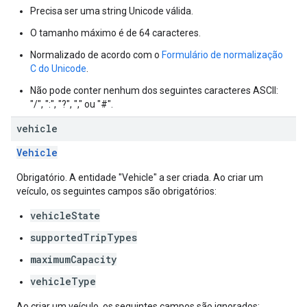
Precisa ser uma string Unicode válida.
O tamanho máximo é de 64 caracteres.
Normalizado de acordo com o
Formulário de normalização
C do Unicode
.
Não pode conter nenhum dos seguintes caracteres ASCII:
"/", ":", "?", "," ou "#".
vehicle
Vehicle
Obrigatório. A entidade "Vehicle" a ser criada. Ao criar um
veículo, os seguintes campos são obrigatórios:
vehicleState
supportedTripTypes
maximumCapacity
vehicleType
Ao criar um veículo, os seguintes campos são ignorados: