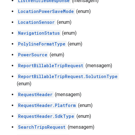
ListVehiclesResponse
(mensagem)
LocationPowerSaveMode
(enum)
LocationSensor
(enum)
NavigationStatus
(enum)
PolylineFormatType
(enum)
PowerSource
(enum)
ReportBillableTripRequest
(mensagem)
ReportBillableTripRequest.SolutionType
(enum)
RequestHeader
(mensagem)
RequestHeader.Platform
(enum)
RequestHeader.SdkType
(enum)
SearchTripsRequest
(mensagem)