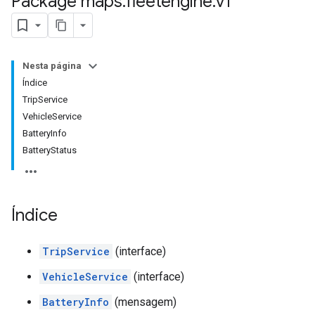
Package maps
.
fleetengine
.
v1
Nesta página
Índice
TripService
VehicleService
BatteryInfo
BatteryStatus
Índice
TripService
(interface)
VehicleService
(interface)
BatteryInfo
(mensagem)