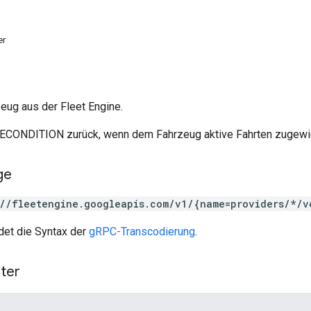
er
eug aus der Fleet Engine.
ECONDITION zurück, wenn dem Fahrzeug aktive Fahrten zugewi
ge
://fleetengine.googleapis.com/v1/{name=providers/*/v
et die Syntax der
gRPC-Transcodierung
.
ter