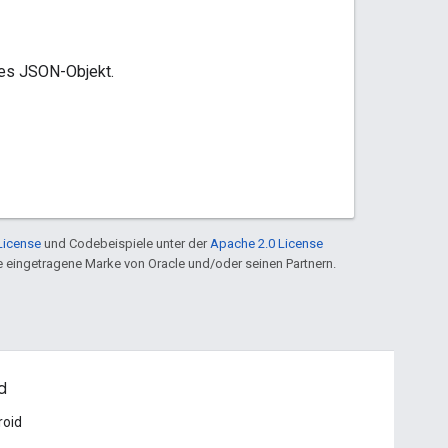
res JSON-Objekt.
License
und Codebeispiele unter der
Apache 2.0 License
ine eingetragene Marke von Oracle und/oder seinen Partnern.
d
roid