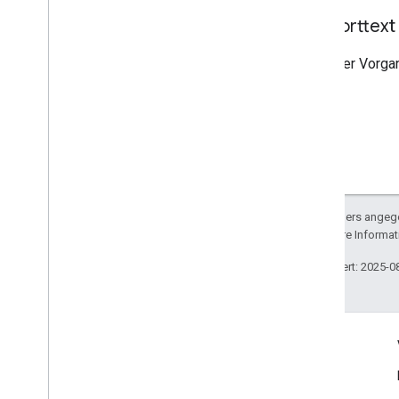
Antworttext
Wenn der Vorgan
Sofern nicht anders angege
lizenziert. Weitere Informa
Zuletzt aktualisiert: 2025-0
Engagieren
Google Developer Program