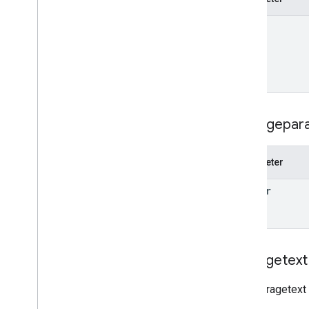
name
Abfragepar
Parameter
header
Anfragetext
Der Anfragetext 