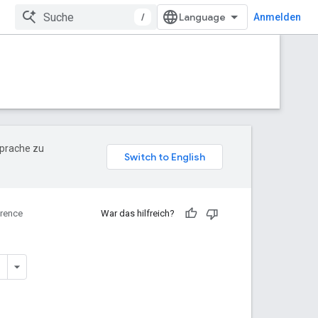
/
Anmelden
Sprache zu
rence
War das hilfreich?