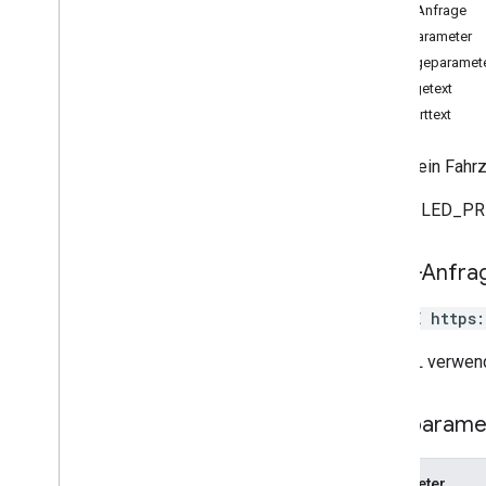
HTTP-Anfrage
create
Pfadparameter
delete
Abfrageparamet
get
Anfragetext
list
Antworttext
search
update
Löscht ein Fahrz
update
Attributes
Gibt FAILED_PR
Typen
Consumable
Traffic
Polylinie
Lat
Lng
HTTP-Anfra
Request
Header
Terminalstandort
DELETE https
Trip
Type
Die URL verwend
Wegpunkt
Fahrzeugstandort
Wegpunkttyp
Pfadparame
Parameter