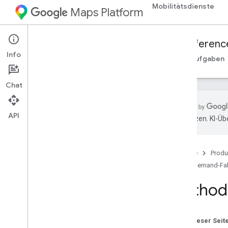
Mobilitätsdienste
Maps Platform
Mobility Services
Fleet Engine
Referenc
Info
Übersicht
On-Demand-Fahrten
Geplante Aufgaben
Chat
API
übersetzen. KI-Üb
Fleet Engine API – RPC-Referenz
Fleet Engine API – REST-Referenz
Startseite
Produ
Übersicht
On-Demand-Fah
REST-Ressourcen
Method:
provider
.
billable
Trips
anbieter
.
trips
anbieter
.
fahrzeuge
Auf dieser Seit
Übersicht