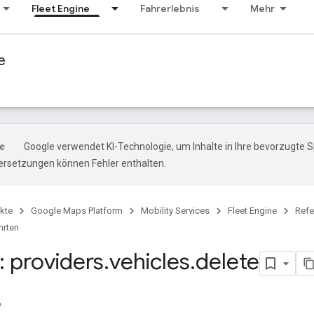
Fleet Engine
Fahrerlebnis
Mehr
e
Google verwendet KI-Technologie, um Inhalte in Ihre bevorzugte 
ersetzungen können Fehler enthalten.
kte
Google Maps Platform
Mobility Services
Fleet Engine
Refe
rten
 providers
.
vehicles
.
delete
e