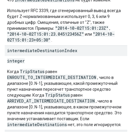
что
не будет изменен.
Использует RFC 3339, где сгенерированный вывод всегда
будет Z-нормализованным и использует 0, 3, 6 или 9
дробных цифр. Смещения, отличные от "Z", также
"2014-10-02T15:01:23Z"
принимаются. Примеры:
,
"2014-10-02T15:01:23.045123456Z"
"2014-10-
или
02T15:01:23+05:30"
.
intermediate
Destination
Index
integer
TripStatus
Когда
равен
ENROUTE_TO_INTERMEDIATE_DESTINATION
, число в
диапазоне [0..N-1], указывающее, какой промежуточный
пункт назначения пересечет транспортное средство
TripStatus
следующим. Когда
равен
ARRIVED_AT_INTERMEDIATE_DESTINATION
, число в
диапазоне [0..N-1], указывающее, в каком промежуточном
пункте назначения находится транспортное средство. Это
значение устанавливает поставщик. Если
intermediateDestinations
нет, это поле игнорируется.