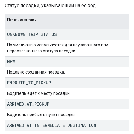
Статус поездки, указывающий на ее ход.
Перечисления
UNKNOWN
_
TRIP
_
STATUS
По умолчанию используется для неуказанного или
нераспознанного статуса поездки.
NEW
Недавно созданная поездка.
ENROUTE
_
TO
_
PICKUP
Водитель едет к месту посадки.
ARRIVED
_
AT
_
PICKUP
Водитель прибыл в пункт посадки.
ARRIVED
_
AT
_
INTERMEDIATE
_
DESTINATION