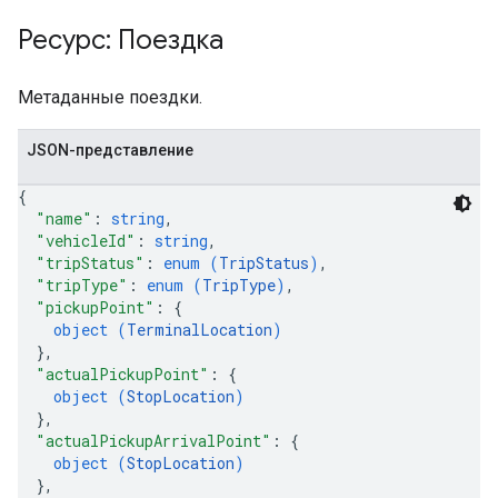
Ресурс: Поездка
Метаданные поездки.
JSON-представление
{
"name"
: 
string
,
"vehicleId"
: 
string
,
"tripStatus"
: 
enum (
TripStatus
)
,
"tripType"
: 
enum (
TripType
)
,
"pickupPoint"
: 
{
object (
TerminalLocation
)
}
,
"actualPickupPoint"
: 
{
object (
StopLocation
)
}
,
"actualPickupArrivalPoint"
: 
{
object (
StopLocation
)
}
,