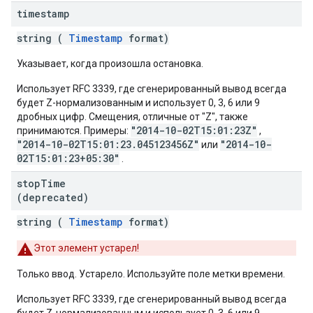
timestamp
string (
Timestamp
format)
Указывает, когда произошла остановка.
Использует RFC 3339, где сгенерированный вывод всегда
будет Z-нормализованным и использует 0, 3, 6 или 9
дробных цифр. Смещения, отличные от "Z", также
"2014-10-02T15:01:23Z"
принимаются. Примеры:
,
"2014-10-02T15:01:23.045123456Z"
"2014-10-
или
02T15:01:23+05:30"
.
stop
Time
(deprecated)
string (
Timestamp
format)
Этот элемент устарел!
Только ввод. Устарело. Используйте поле метки времени.
Использует RFC 3339, где сгенерированный вывод всегда