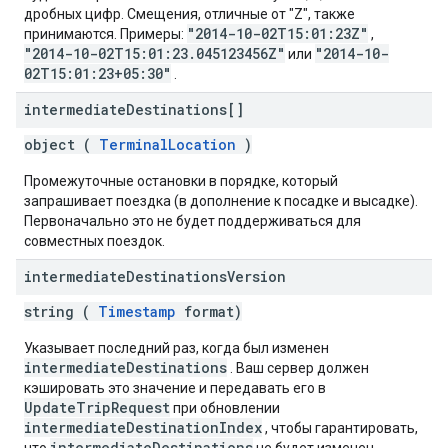
дробных цифр. Смещения, отличные от "Z", также
"2014-10-02T15:01:23Z"
принимаются. Примеры:
,
"2014-10-02T15:01:23.045123456Z"
"2014-10-
или
02T15:01:23+05:30"
.
intermediate
Destinations[]
object (
TerminalLocation
)
Промежуточные остановки в порядке, который
запрашивает поездка (в дополнение к посадке и высадке).
Первоначально это не будет поддерживаться для
совместных поездок.
intermediate
Destinations
Version
string (
Timestamp
format)
Указывает последний раз, когда был изменен
intermediateDestinations
. Ваш сервер должен
кэшировать это значение и передавать его в
UpdateTripRequest
при обновлении
intermediateDestinationIndex
, чтобы гарантировать,
intermediateDestinations