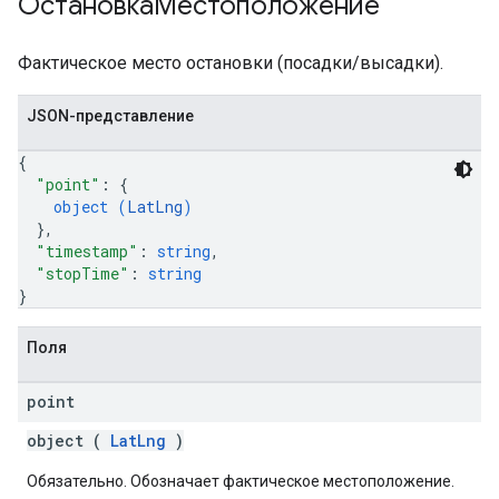
ОстановкаМестоположение
Фактическое место остановки (посадки/высадки).
JSON-представление
{
"point"
: 
{
object (
LatLng
)
}
,
"timestamp"
: 
string
,
"stopTime"
: 
string
}
Поля
point
object (
LatLng
)
Обязательно. Обозначает фактическое местоположение.