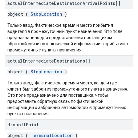
actual
Intermediate
Destination
Arrival
Points[]
object (
StopLocation
)
Только ввод. Фактическое время и место прибытия
водителя в промежуточный пункт назначения. Это поле
предназначено для предоставления поставщиком
обратной связи по фактической информации о прибытии в
промежуточные пункты назначения.
actual
Intermediate
Destinations[]
object (
StopLocation
)
Только ввод. Фактическое время и место, когда и где
клиент был забран из промежуточного пункта назначения.
Это поле предназначено для поставщика, чтобы
предоставить обратную связь по фактической
информации о забранных автомобилях в промежуточных
пунктах назначения.
dropoff
Point
object (
TerminalLocation
)