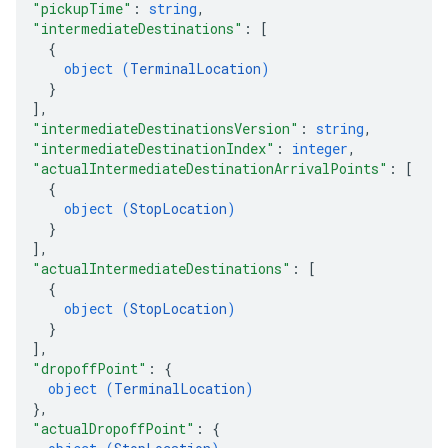
"pickupTime"
: 
string
,
"intermediateDestinations"
: 
[
{
object (
TerminalLocation
)
}
]
,
"intermediateDestinationsVersion"
: 
string
,
"intermediateDestinationIndex"
: 
integer
,
"actualIntermediateDestinationArrivalPoints"
: 
[
{
object (
StopLocation
)
}
]
,
"actualIntermediateDestinations"
: 
[
{
object (
StopLocation
)
}
]
,
"dropoffPoint"
: 
{
object (
TerminalLocation
)
}
,
"actualDropoffPoint"
: 
{