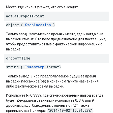
Место, где клиент укажет, что его высадят.
actual
Dropoff
Point
object (
StopLocation
)
Только ввод. Фактическое время и место, где и когда был
высажен клиент. Это поле предназначено для поставщика,
чтобы предоставить отзыв о фактической информации о
высадке.
dropoff
Time
string (
Timestamp
format)
Только вывод. Либо предполагаемое будущее время
высадки пассажира(ов) в конечном пункте назначения,
либо фактическое время высадки.
Использует RFC 3339, где сгенерированный вывод всегда
будет Z-нормализованным и использует 0, 3, 6 или 9
дробных цифр. Смещения, отличные от "Z", также
"2014-10-02T15:01:23Z"
принимаются. Примеры:
,