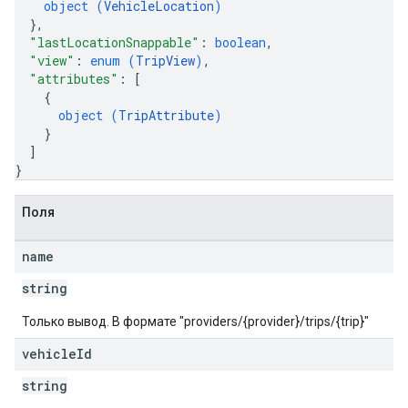
object (
VehicleLocation
)
}
,
"lastLocationSnappable"
: 
boolean
,
"view"
: 
enum (
TripView
)
,
"attributes"
: 
[
{
object (
TripAttribute
)
}
]
}
Поля
name
string
Только вывод. В формате "providers/{provider}/trips/{trip}"
vehicle
Id
string