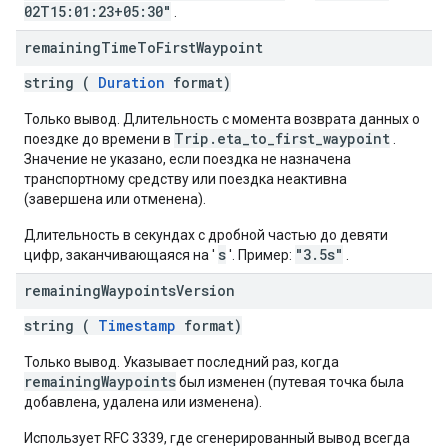
02T15:01:23+05:30"
.
remaining
Time
To
First
Waypoint
string (
Duration
format)
Только вывод. Длительность с момента возврата данных о
Trip.eta_to_first_waypoint
поездке до времени в
.
Значение не указано, если поездка не назначена
транспортному средству или поездка неактивна
(завершена или отменена).
Длительность в секундах с дробной частью до девяти
s
"3.5s"
цифр, заканчивающаяся на '
'. Пример:
.
remaining
Waypoints
Version
string (
Timestamp
format)
Только вывод. Указывает последний раз, когда
remainingWaypoints
был изменен (путевая точка была
добавлена, удалена или изменена).
Использует RFC 3339, где сгенерированный вывод всегда