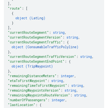
]
,
"route"
: 
[
{
object (
LatLng
)
}
]
,
"currentRouteSegment"
: 
string
,
"currentRouteSegmentVersion"
: 
string
,
"currentRouteSegmentTraffic"
: 
{
object (
ConsumableTrafficPolyline
)
}
,
"currentRouteSegmentTrafficVersion"
: 
string
,
"currentRouteSegmentEndPoint"
: 
{
object (
TripWaypoint
)
}
,
"remainingDistanceMeters"
: 
integer
,
"etaToFirstWaypoint"
: 
string
,
"remainingTimeToFirstWaypoint"
: 
string
,
"remainingWaypointsVersion"
: 
string
,
"remainingWaypointsRouteVersion"
: 
string
,
"numberOfPassengers"
: 
integer
,
"lastLocation"
: 
{