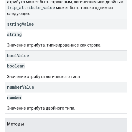
атрибута может быть строковым, логическим или двойным.
trip
_
attribute
_
value
может быть только одним из
следующих:
string
Value
string
Значение атрибута, типизированное как строка.
bool
Value
boolean
Значение атрибута логического типа.
number
Value
number
Значение атрибута двойного типа.
Методы