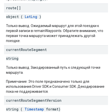
route[]
object (
LatLng
)
Только вывод. Ожидаемый маршрут для этой поездки к
первой записи в remainWaypoints. Обратите внимание, что
первая точка маршрута может принадлежать другой
поездке.
current
Route
Segment
string
Только вывод. Закодированный путь к следующей точке
маршрута.
Примечание: Это поле предназначено только для
использования Driver SDK и Consumer SDK. Декодирование
пока не поддерживается.
current
Route
Segment
Version
string (
Timestamp
format)