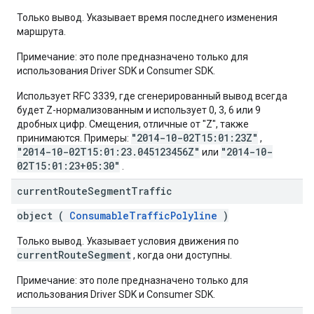
Только вывод. Указывает время последнего изменения
маршрута.
Примечание: это поле предназначено только для
использования Driver SDK и Consumer SDK.
Использует RFC 3339, где сгенерированный вывод всегда
будет Z-нормализованным и использует 0, 3, 6 или 9
дробных цифр. Смещения, отличные от "Z", также
"2014-10-02T15:01:23Z"
принимаются. Примеры:
,
"2014-10-02T15:01:23.045123456Z"
"2014-10-
или
02T15:01:23+05:30"
.
current
Route
Segment
Traffic
object (
ConsumableTrafficPolyline
)
Только вывод. Указывает условия движения по
currentRouteSegment
, когда они доступны.
Примечание: это поле предназначено только для
использования Driver SDK и Consumer SDK.