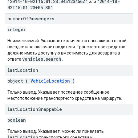
"2014-10-02T15:01:23.045123456Z"
"2014-10-
или
02T15:01:23+05:30"
.
number
Of
Passengers
integer
Неизменяемый. Указывает количество пассажиров в этой
поездке и не включает водителя. Транспортное средство
должно иметь доступную вместимость для возврата в
vehicles.search
ответе
.
last
Location
object (
VehicleLocation
)
Только вывод. Указывает последнее сообщенное
местоположение транспортного средства на маршруте.
last
Location
Snappable
boolean
Только вывод. Указывает, можно ли привязать
lastLocation
транспортного средства к