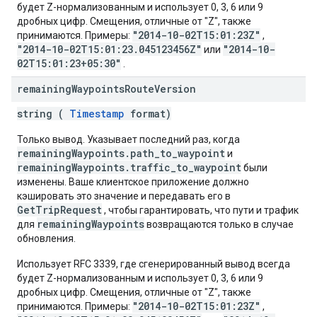
будет Z-нормализованным и использует 0, 3, 6 или 9
дробных цифр. Смещения, отличные от "Z", также
"2014-10-02T15:01:23Z"
принимаются. Примеры:
,
"2014-10-02T15:01:23.045123456Z"
"2014-10-
или
02T15:01:23+05:30"
.
remaining
Waypoints
Route
Version
string (
Timestamp
format)
Только вывод. Указывает последний раз, когда
remainingWaypoints.path_to_waypoint
и
remainingWaypoints.traffic_to_waypoint
были
изменены. Ваше клиентское приложение должно
кэшировать это значение и передавать его в
GetTripRequest
, чтобы гарантировать, что пути и трафик
remainingWaypoints
для
возвращаются только в случае
обновления.
Использует RFC 3339, где сгенерированный вывод всегда
будет Z-нормализованным и использует 0, 3, 6 или 9
дробных цифр. Смещения, отличные от "Z", также
"2014-10-02T15:01:23Z"
принимаются. Примеры:
,