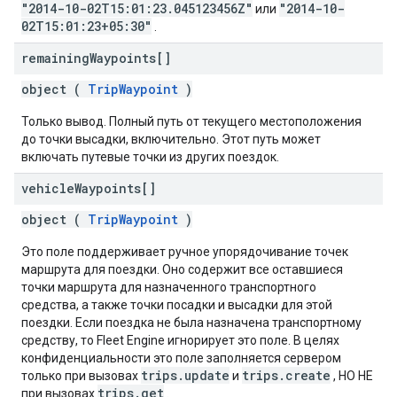
"2014-10-02T15:01:23.045123456Z"
"2014-10-
или
02T15:01:23+05:30"
.
remaining
Waypoints[]
object (
TripWaypoint
)
Только вывод. Полный путь от текущего местоположения
до точки высадки, включительно. Этот путь может
включать путевые точки из других поездок.
vehicle
Waypoints[]
object (
TripWaypoint
)
Это поле поддерживает ручное упорядочивание точек
маршрута для поездки. Оно содержит все оставшиеся
точки маршрута для назначенного транспортного
средства, а также точки посадки и высадки для этой
поездки. Если поездка не была назначена транспортному
средству, то Fleet Engine игнорирует это поле. В целях
конфиденциальности это поле заполняется сервером
trips.update
trips.create
только при вызовах
и
, НО НЕ
trips.get
при вызовах
.