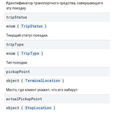
Идентификатор транспортного средства, совершающего
эту поездку.
trip
Status
enum (
TripStatus
)
Текущий статус поездки.
trip
Type
enum (
TripType
)
Тип поездки.
pickup
Point
object (
TerminalLocation
)
Место, где клиент укажет, что его заберут.
actual
Pickup
Point
object (
StopLocation
)