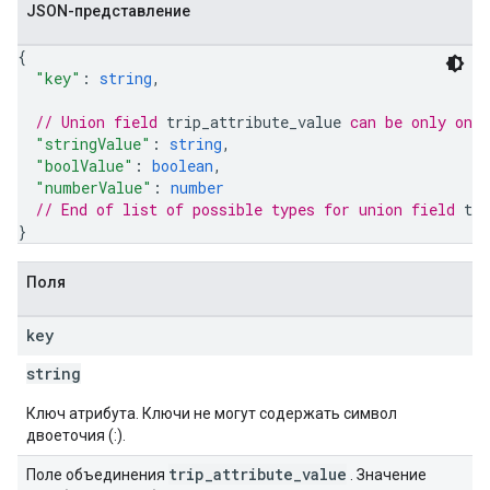
JSON-представление
{
"key"
: 
string
,
// Union field 
trip_attribute_value
 can be only one
"stringValue"
: 
string
,
"boolValue"
: 
boolean
,
"numberValue"
: 
number
// End of list of possible types for union field 
tri
}
Поля
key
string
Ключ атрибута. Ключи не могут содержать символ
двоеточия (:).
trip
_
attribute
_
value
Поле объединения
. Значение