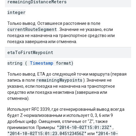
remaining
Distance
Meters
integer
Только вывод. Оставшееся расстояние в поле
currentRouteSegment
. Значение не указано, если
поездка не назначена на транспортное средство или
поездка завершена или отменена.
eta
To
First
Waypoint
string (
Timestamp
format)
Только вывод. ETA до следующей точки маршрута (первая
remainingWaypoints
запись в поле
). Значение не
указано, если поездка не назначена на транспортное
средство или поездка неактивна (завершена или
отменена).
Использует RFC 3339, где сгенерированный вывод всегда
будет Z-нормализованным и использует 0, 3, 6 или 9
дробных цифр. Смещения, отличные от "Z", также
"2014-10-02T15:01:23Z"
принимаются. Примеры:
,
"2014-10-02T15:01:23.045123456Z"
"2014-10-
или