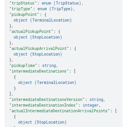
"tripStatus"
: 
enum (
TripStatus
)
,
"tripType"
: 
enum (
TripType
)
,
"pickupPoint"
: 
{
object (
TerminalLocation
)
}
,
"actualPickupPoint"
: 
{
object (
StopLocation
)
}
,
"actualPickupArrivalPoint"
: 
{
object (
StopLocation
)
}
,
"pickupTime"
: 
string
,
"intermediateDestinations"
: 
[
{
object (
TerminalLocation
)
}
]
,
"intermediateDestinationsVersion"
: 
string
,
"intermediateDestinationIndex"
: 
integer
,
"actualIntermediateDestinationArrivalPoints"
: 
[
{
object (
StopLocation
)