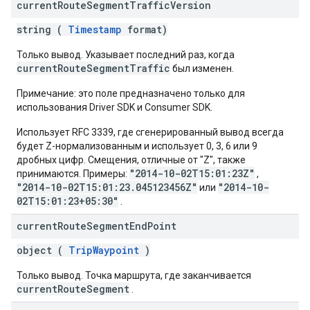
current
Route
Segment
Traffic
Version
string (
Timestamp
format)
Только вывод. Указывает последний раз, когда
currentRouteSegmentTraffic
был изменен.
Примечание: это поле предназначено только для
использования Driver SDK и Consumer SDK.
Использует RFC 3339, где сгенерированный вывод всегда
будет Z-нормализованным и использует 0, 3, 6 или 9
дробных цифр. Смещения, отличные от "Z", также
"2014-10-02T15:01:23Z"
принимаются. Примеры:
,
"2014-10-02T15:01:23.045123456Z"
"2014-10-
или
02T15:01:23+05:30"
.
current
Route
Segment
End
Point
object (
TripWaypoint
)
Только вывод. Точка маршрута, где заканчивается
currentRouteSegment
.