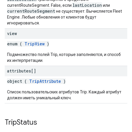
lastLocation
currentRouteSegment. False, если
или
currentRouteSegment
не существует. Вычисляется Fleet
Engine. Любые обновления от клиентов будут
игнорироваться.
view
enum (
TripView
)
Подмножество полей Trip, которые заполняются, и способ
их интерпретации.
attributes[]
object (
TripAttribute
)
Список пользовательских атрибутов Trip. Каждый атрибут
должен иметь уникальный ключ.
Trip
Status