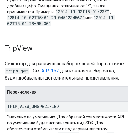
будет Z-нормализованным и использует 0, 3, 6 или 9
дробных цифр. Смещения, отличные от "Z", также
"2014-10-02T15:01:23Z"
принимаются. Примеры:
,
"2014-10-02T15:01:23.045123456Z"
"2014-10-
или
02T15:01:23+05:30"
.
Trip
View
Селектор для различных наборов полей Trip в ответе
trips.get
. См.
AIP-157
для контекста. Вероятно,
будут добавлены дополнительные представления.
Перечисления
TRIP
_
VIEW
_
UNSPECIFIED
Значение по умолчанию. Для обратной совместимости API
по умолчанию будет использовать вид SDK. Для
обеспечения стабильности и поддержки клиентам