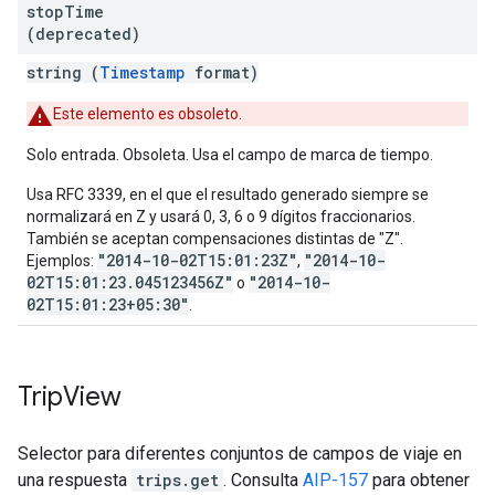
stop
Time
(deprecated)
string (
Timestamp
format)
Este elemento es obsoleto.
Solo entrada. Obsoleta. Usa el campo de marca de tiempo.
Usa RFC 3339, en el que el resultado generado siempre se
normalizará en Z y usará 0, 3, 6 o 9 dígitos fraccionarios.
También se aceptan compensaciones distintas de "Z".
"2014-10-02T15:01:23Z"
"2014-10-
Ejemplos:
,
02T15:01:23.045123456Z"
"2014-10-
o
02T15:01:23+05:30"
.
Trip
View
Selector para diferentes conjuntos de campos de viaje en
una respuesta
trips.get
. Consulta
AIP-157
para obtener