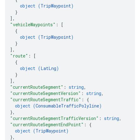
object (
TripWaypoint
)
}
]
,
"vehicleWaypoints"
: 
[
{
object (
TripWaypoint
)
}
]
,
"route"
: 
[
{
object (
LatLng
)
}
]
,
"currentRouteSegment"
: 
string
,
"currentRouteSegmentVersion"
: 
string
,
"currentRouteSegmentTraffic"
: 
{
object (
ConsumableTrafficPolyline
)
}
,
"currentRouteSegmentTrafficVersion"
: 
string
,
"currentRouteSegmentEndPoint"
: 
{
object (
TripWaypoint
)
}
,