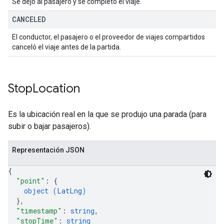
Se dejó al pasajero y se completó el viaje.
CANCELED
El conductor, el pasajero o el proveedor de viajes compartidos
canceló el viaje antes de la partida.
Stop
Location
Es la ubicación real en la que se produjo una parada (para
subir o bajar pasajeros).
Representación JSON
{
"point"
: 
{
object (
LatLng
)
}
,
"timestamp"
: 
string
,
"stopTime"
: 
string