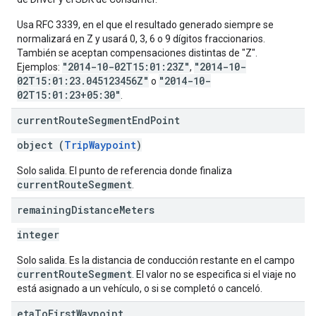
Usa RFC 3339, en el que el resultado generado siempre se
normalizará en Z y usará 0, 3, 6 o 9 dígitos fraccionarios.
También se aceptan compensaciones distintas de "Z".
"2014-10-02T15:01:23Z"
"2014-10-
Ejemplos:
,
02T15:01:23.045123456Z"
"2014-10-
o
02T15:01:23+05:30"
.
current
Route
Segment
End
Point
object (
TripWaypoint
)
Solo salida. El punto de referencia donde finaliza
currentRouteSegment
.
remaining
Distance
Meters
integer
Solo salida. Es la distancia de conducción restante en el campo
currentRouteSegment
. El valor no se especifica si el viaje no
está asignado a un vehículo, o si se completó o canceló.
eta
To
First
Waypoint