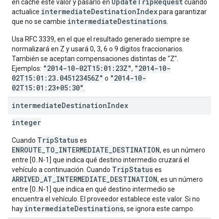
UpdateTripRequest
en caché este valor y pasarlo en
cuando
intermediateDestinationIndex
actualice
para garantizar
intermediateDestinations
que no se cambie
.
Usa RFC 3339, en el que el resultado generado siempre se
normalizará en Z y usará 0, 3, 6 o 9 dígitos fraccionarios.
También se aceptan compensaciones distintas de "Z".
"2014-10-02T15:01:23Z"
"2014-10-
Ejemplos:
,
02T15:01:23.045123456Z"
"2014-10-
o
02T15:01:23+05:30"
.
intermediate
Destination
Index
integer
TripStatus
Cuando
es
ENROUTE_TO_INTERMEDIATE_DESTINATION
, es un número
entre [0..N-1] que indica qué destino intermedio cruzará el
TripStatus
vehículo a continuación. Cuando
es
ARRIVED_AT_INTERMEDIATE_DESTINATION
, es un número
entre [0..N-1] que indica en qué destino intermedio se
encuentra el vehículo. El proveedor establece este valor. Si no
intermediateDestinations
hay
, se ignora este campo.