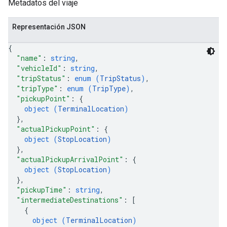
Metadatos del viaje
Representación JSON
{
"name"
: 
string
,
"vehicleId"
: 
string
,
"tripStatus"
: 
enum (
TripStatus
)
,
"tripType"
: 
enum (
TripType
)
,
"pickupPoint"
: 
{
object (
TerminalLocation
)
}
,
"actualPickupPoint"
: 
{
object (
StopLocation
)
}
,
"actualPickupArrivalPoint"
: 
{
object (
StopLocation
)
}
,
"pickupTime"
: 
string
,
"intermediateDestinations"
: 
[
{
object (
TerminalLocation
)