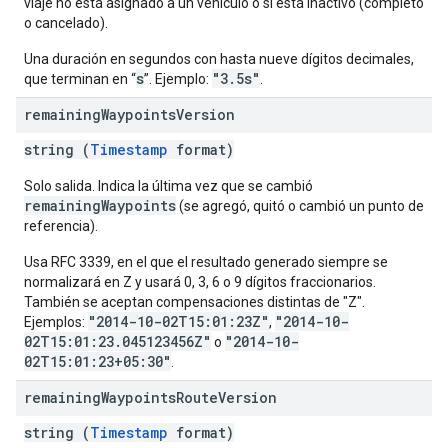
viaje no está asignado a un vehículo o si está inactivo (completo
o cancelado).
Una duración en segundos con hasta nueve dígitos decimales,
s
"3.5s"
que terminan en “
”. Ejemplo:
.
remaining
Waypoints
Version
string (
Timestamp
format)
Solo salida. Indica la última vez que se cambió
remainingWaypoints
(se agregó, quitó o cambió un punto de
referencia).
Usa RFC 3339, en el que el resultado generado siempre se
normalizará en Z y usará 0, 3, 6 o 9 dígitos fraccionarios.
También se aceptan compensaciones distintas de "Z".
"2014-10-02T15:01:23Z"
"2014-10-
Ejemplos:
,
02T15:01:23.045123456Z"
"2014-10-
o
02T15:01:23+05:30"
.
remaining
Waypoints
Route
Version
string (
Timestamp
format)