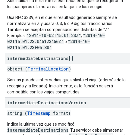
Solo salida. La hora futura estimada en la que se recogerán a
los pasajeros o la hora real en la que se los recogió.
Usa RFC 3339, en el que el resultado generado siempre se
normalizará en Z y usará 0, 3, 6 o 9 dígitos fraccionarios.
También se aceptan compensaciones distintas de "Z".
"2014-10-02T15:01:23Z"
"2014-10-
Ejemplos:
,
02T15:01:23.045123456Z"
"2014-10-
o
02T15:01:23+05:30"
.
intermediate
Destinations[]
object (
TerminalLocation
)
Son las paradas intermedias que solicita el viaje (además de la
recogida y la llegada). Inicialmente, esta función no será
compatible con los viajes compartidos.
intermediate
Destinations
Version
string (
Timestamp
format)
Indica la última vez que se modificó
intermediateDestinations
. Tu servidor debe almacenar