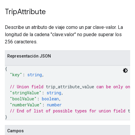
Trip
Attribute
Describe un atributo de viaje como un par clave-valor. La
longitud de la cadena "clave:valor" no puede superar los
256 caracteres.
Representación JSON
{
"key"
: 
string
,
// Union field 
trip_attribute_value
 can be only one
"stringValue"
: 
string
,
"boolValue"
: 
boolean
,
"numberValue"
: 
number
// End of list of possible types for union field 
tri
}
Campos