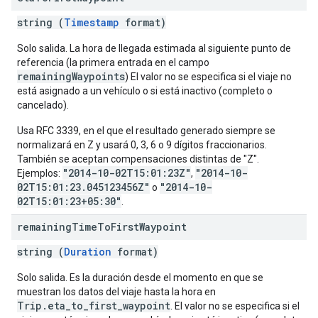
string (
Timestamp
format)
Solo salida. La hora de llegada estimada al siguiente punto de
referencia (la primera entrada en el campo
remainingWaypoints
) El valor no se especifica si el viaje no
está asignado a un vehículo o si está inactivo (completo o
cancelado).
Usa RFC 3339, en el que el resultado generado siempre se
normalizará en Z y usará 0, 3, 6 o 9 dígitos fraccionarios.
También se aceptan compensaciones distintas de "Z".
"2014-10-02T15:01:23Z"
"2014-10-
Ejemplos:
,
02T15:01:23.045123456Z"
"2014-10-
o
02T15:01:23+05:30"
.
remaining
Time
To
First
Waypoint
string (
Duration
format)
Solo salida. Es la duración desde el momento en que se
muestran los datos del viaje hasta la hora en
Trip.eta_to_first_waypoint
. El valor no se especifica si el