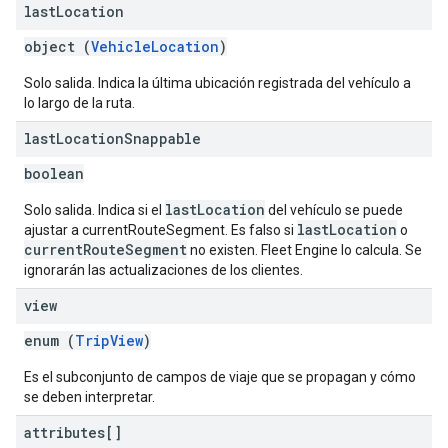
last
Location
object (
VehicleLocation
)
Solo salida. Indica la última ubicación registrada del vehículo a
lo largo de la ruta.
last
Location
Snappable
boolean
lastLocation
Solo salida. Indica si el
del vehículo se puede
lastLocation
ajustar a currentRouteSegment. Es falso si
o
currentRouteSegment
no existen. Fleet Engine lo calcula. Se
ignorarán las actualizaciones de los clientes.
view
enum (
TripView
)
Es el subconjunto de campos de viaje que se propagan y cómo
se deben interpretar.
attributes[]