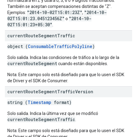
normalizará en Z y usará 0, 3, 6 o 9 dígitos fraccionarios.
También se aceptan compensaciones distintas de "Z".
"2014-10-02T15:01:23Z"
"2014-10-
Ejemplos:
,
02T15:01:23.045123456Z"
"2014-10-
o
02T15:01:23+05:30"
.
current
Route
Segment
Traffic
object (
ConsumableTrafficPolyline
)
Solo salida. Indica las condiciones de tráfico a lo largo de la
currentRouteSegment
cuando están disponibles.
Nota: Este campo solo está diseñado para que lo usen el SDK
de Driver y el SDK de Consumer.
current
Route
Segment
Traffic
Version
string (
Timestamp
format)
Solo salida. Indica la última vez que se modificó
currentRouteSegmentTraffic
.
Nota: Este campo solo está diseñado para que lo usen el SDK
de Driver y el SDK de Consumer.