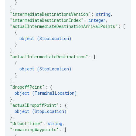
}
]
,
"intermediateDestinationsVersion"
: 
string
,
"intermediateDestinationIndex"
: 
integer
,
"actualIntermediateDestinationArrivalPoints"
: 
[
{
object (
StopLocation
)
}
]
,
"actualIntermediateDestinations"
: 
[
{
object (
StopLocation
)
}
]
,
"dropoffPoint"
: 
{
object (
TerminalLocation
)
}
,
"actualDropoffPoint"
: 
{
object (
StopLocation
)
}
,
"dropoffTime"
: 
string
,
"remainingWaypoints"
: 
[
{