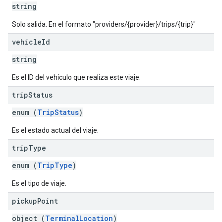
string
Solo salida. En el formato "providers/{provider}/trips/{trip}"
vehicle
Id
string
Es el ID del vehículo que realiza este viaje.
trip
Status
enum (
TripStatus
)
Es el estado actual del viaje.
trip
Type
enum (
TripType
)
Es el tipo de viaje.
pickup
Point
object (
TerminalLocation
)