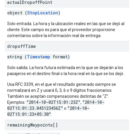
actual
Dropoff
Point
object (
StopLocation
)
Solo entrada. La hora y la ubicación reales en las que se dejó al
cliente. Este campo es para que el proveedor proporcione
comentarios sobre la información real de entrega.
dropoff
Time
string (
Timestamp
format)
Solo salida. La hora futura estimada en la que se dejarán a los
pasajeros en el destino final o la hora real en la que se los dejó.
Usa RFC 3339, en el que el resultado generado siempre se
normalizará en Z y usará 0, 3, 6 o 9 dígitos fraccionarios.
También se aceptan compensaciones distintas de "Z".
"2014-10-02T15:01:23Z"
"2014-10-
Ejemplos:
,
02T15:01:23.045123456Z"
"2014-10-
o
02T15:01:23+05:30"
.
remaining
Waypoints[]