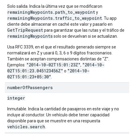
Solo salida. Indica la última vez que se modificaron
remainingWaypoints.path_to_waypoint
y
remainingWaypoints.traffic_to_waypoint
. Tu app
cliente debe almacenar en caché este valor y pasarlo en
GetTripRequest
para garantizar que las rutas y el tráfico de
remainingWaypoints
solo se devuelvan si se actualizan.
Usa RFC 3339, en el que el resultado generado siempre se
normalizará en Z y usará 0, 3, 6 o 9 dígitos fraccionarios.
También se aceptan compensaciones distintas de "Z".
"2014-10-02T15:01:23Z"
"2014-10-
Ejemplos:
,
02T15:01:23.045123456Z"
"2014-10-
o
02T15:01:23+05:30"
.
number
Of
Passengers
integer
Inmutable. Indica la cantidad de pasajeros en este viaje y no
incluye al conductor. Un vehículo debe tener capacidad
disponible para que se muestre en una respuesta
vehicles.search
.