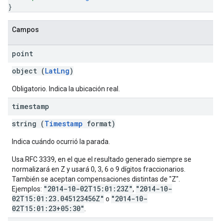
}
Campos
point
object (
LatLng
)
Obligatorio. Indica la ubicación real.
timestamp
string (
Timestamp
format)
Indica cuándo ocurrió la parada.
Usa RFC 3339, en el que el resultado generado siempre se
normalizará en Z y usará 0, 3, 6 o 9 dígitos fraccionarios.
También se aceptan compensaciones distintas de "Z".
"2014-10-02T15:01:23Z"
"2014-10-
Ejemplos:
,
02T15:01:23.045123456Z"
"2014-10-
o
02T15:01:23+05:30"
.