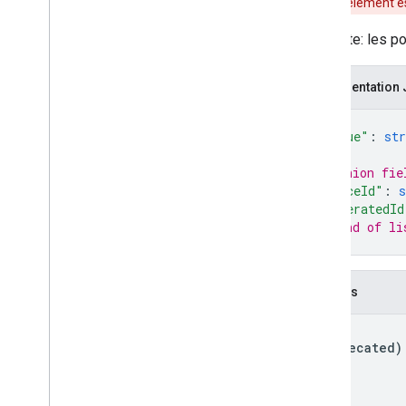
Cet élément es
Obsolète: les po
Représentation
{
"value"
: 
str
// Union fie
"placeId"
: 
s
"generatedId
// End of li
}
Champs
value
(deprecated)