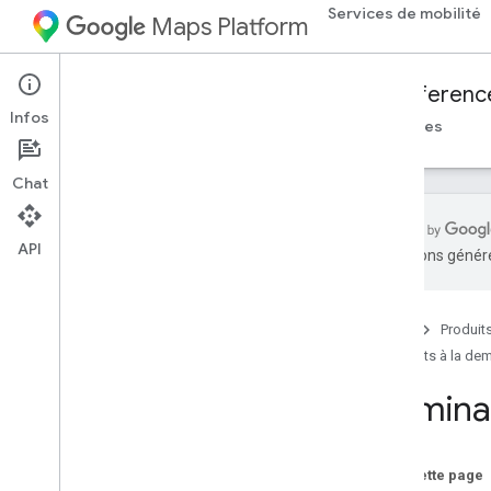
Services de mobilité
Maps Platform
Mobility Services
Fleet Engine
Referenc
Infos
Aperçu
Trajets à la demande
Tâches planifiées
Chat
API
traductions généré
API Fleet Engine : documentation de
référence RPC
API Fleet Engine : documentation de
Accueil
Produit
référence REST
Trajets à la d
Aperçu
Termina
Ressources REST
fournisseurs
.
billable
Trips
fournisseurs
.
voyages
Sur cette page
fournisseurs
.
véhicules