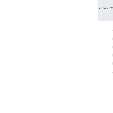
Dernière mise à jour le 202
Échanger
Google Developer Program
Google Developer Groups
Google Developer Experts
Accelerators
Google Cloud & NVIDIA