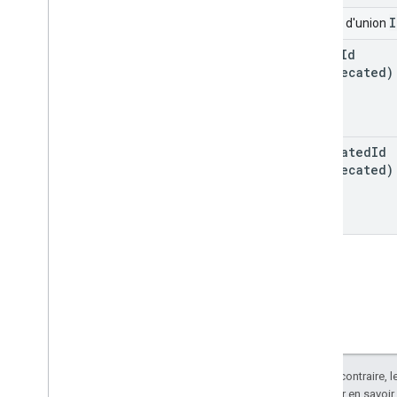
I
Champ d'union
place
Id
(deprecated)
generated
Id
(deprecated)
Sauf indication contraire, 
Apache 2.0
. Pour en savoir