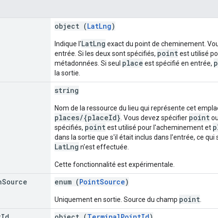
object (
LatLng
)
LatLng
Indique l'
exact du point de cheminement. Vou
point
entrée. Si les deux sont spécifiés,
est utilisé 
place
p
métadonnées. Si seul
est spécifié en entrée,
la sortie.
string
Nom de la ressource du lieu qui représente cet emplac
places/{placeId}
point
. Vous devez spécifier
o
point
p
spécifiés,
est utilisé pour l'acheminement et
dans la sortie que s'il était inclus dans l'entrée, ce q
LatLng
n'est effectuée.
Cette fonctionnalité est expérimentale.
n
Source
enum (
PointSource
)
point
Uniquement en sortie. Source du champ
.
t
Id
object (
TerminalPointId
)