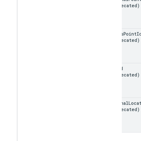
(deprecated)
access
Point
I
(deprecated)
trip
Id
(deprecated)
terminal
Loca
(deprecated)