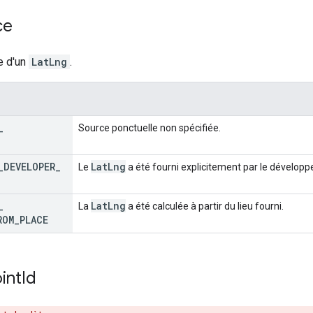
ce
e d'un
LatLng
.
_
Source ponctuelle non spécifiée.
_
DEVELOPER
_
Lat
Lng
Le
a été fourni explicitement par le développ
_
Lat
Lng
La
a été calculée à partir du lieu fourni.
ROM
_
PLACE
int
Id