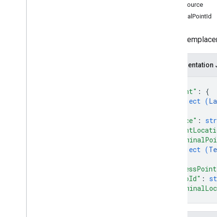
PointSource
TerminalPointId
Types
Consommable
Traffic
Polyline
Décrit l'emplac
Lat
Lng
Request
Header
Emplacement du terminal
Représentation
Trip
Type
{
Trip
Way Point
"point"
: 
{
Position du véhicule
object (
La
Type de point de cheminement
}
,
"place"
: 
str
"pointLocati
"terminalPoi
object (
Te
}
,
"accessPoint
"tripId"
: 
st
"terminalLoc
}