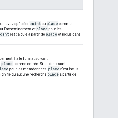
point
place
s devez spécifier
ou
comme
place
pour l'acheminement et
pour les
oint
place
est calculé à partir de
et inclus dans
ement. Il a le format suivant :
place
u
comme entrée. Si les deux sont
lace
place
pour les métadonnées.
n'est inclus
place
ui signifie qu'aucune recherche
à partir de