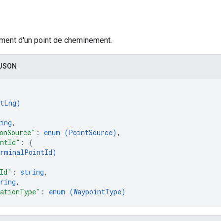
ement d'un point de cheminement.
 JSON
tLng
)
ing
,
onSource"
: 
enum (
PointSource
)
,
ntId"
: 
{
rminalPointId
)
Id"
: 
string
,
ring
,
ationType"
: 
enum (
WaypointType
)