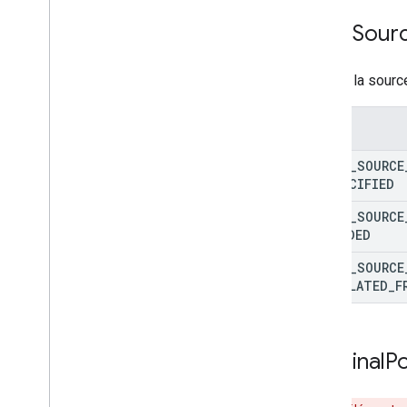
Point
Sour
Indique la sourc
Enums
POINT
_
SOURCE
UNSPECIFIED
POINT
_
SOURCE
PROVIDED
POINT
_
SOURCE
CALCULATED
_
F
Terminal
Po