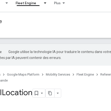
Fleet Engine
Plus
e
Google utilise la technologie IA pour traduire le contenu dans votr
es par IA peuvent contenir des erreurs.
s
Google Maps Platform
Mobility Services
Fleet Engine
Refere
emande
l
Location