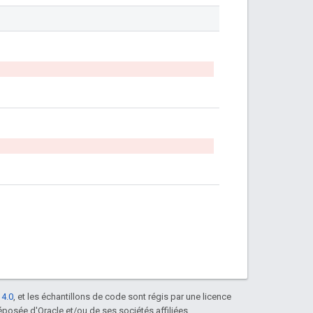
 4.0
, et les échantillons de code sont régis par une licence
posée d'Oracle et/ou de ses sociétés affiliées.