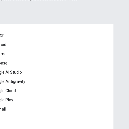
er
roid
ome
base
le AI Studio
le Antigravity
le Cloud
le Play
 all