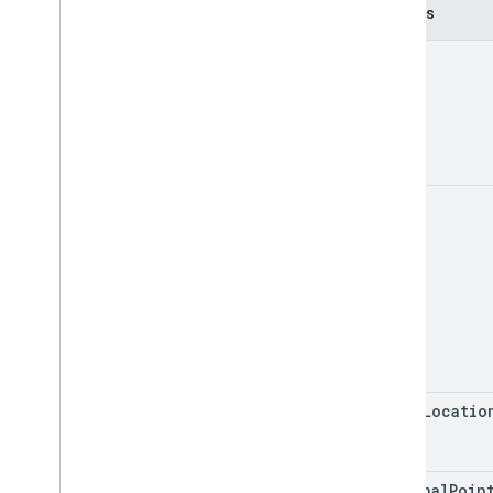
Champs
point
place
point
Locatio
terminal
Poin