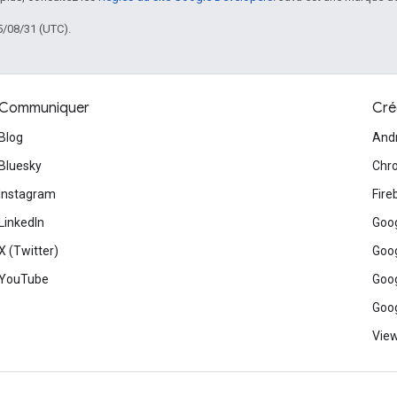
5/08/31 (UTC).
Communiquer
Cré
Blog
And
Bluesky
Chr
Instagram
Fire
LinkedIn
Goog
X (Twitter)
Goog
YouTube
Goog
Goog
View