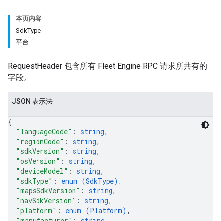
本页内容
SdkType
平台
RequestHeader 包含所有 Fleet Engine RPC 请求所共有的
字段。
JSON 表示法
{
"languageCode"
: 
string
,
"regionCode"
: 
string
,
"sdkVersion"
: 
string
,
"osVersion"
: 
string
,
"deviceModel"
: 
string
,
"sdkType"
: 
enum (
SdkType
)
,
"mapsSdkVersion"
: 
string
,
"navSdkVersion"
: 
string
,
"platform"
: 
enum (
Platform
)
,
"manufacturer"
: 
string
,