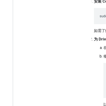
安装 C
sud
如需了
为 Dri
以