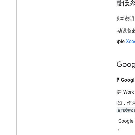
检查最低
请查看版本说明，
移动设备必
Apple
Xco
获取 Goog
如果您是 Googl
创建 Wo
例如，作
users@wo
向 Goog
限。