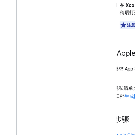
在 Xc
稍后打开
注
检查 App
Apple 要求
面
。
Apple 隐
后从该归档
生成
后续步骤
配置 Google C