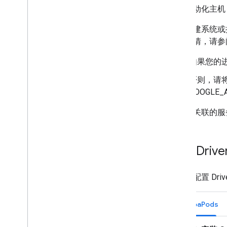
设置自动化主机
对于构建系统或持
了解详情，请参阅
如果您的进
否则，请
GOOGLE
与凭据关联的服务
获取 Drive
安装并配置 Drive
CocoaPods