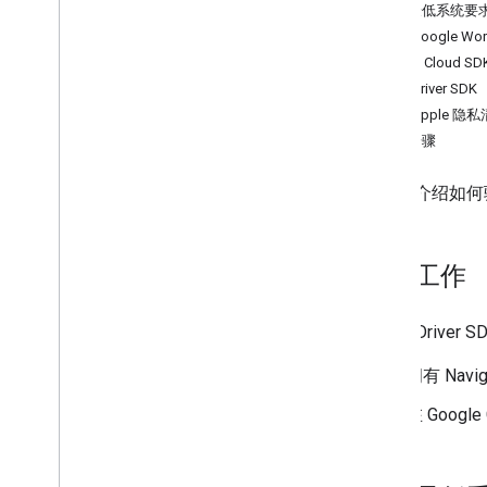
检查最低系统要
车辆设置
获取 Google Wo
准备好车辆
使用 Cloud S
设置车辆的目的地
获取 Driver SDK
停用位置信息更新
检查 Apple 隐
排查错误
后续步骤
本部分介绍如何验证
准备工作
iOS 版 Driv
拥有 Navig
在 Googl