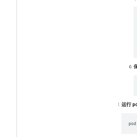
保
运行 po
pod