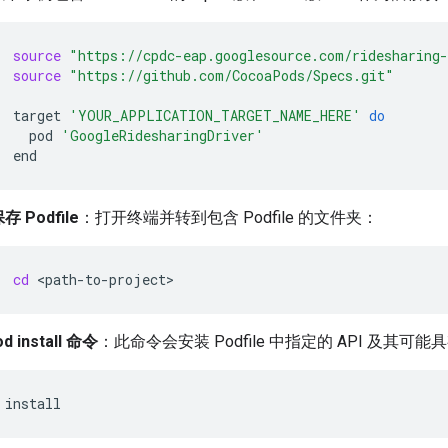
source
"https://cpdc-eap.googlesource.com/ridesharing
source
"https://github.com/CocoaPods/Specs.git"
target
'YOUR_APPLICATION_TARGET_NAME_HERE'
do
pod
'GoogleRidesharingDriver'
存 Podfile
：打开终端并转到包含 Podfile 的文件夹：
cd
d install 命令
：此命令会安装 Podfile 中指定的 API 及其