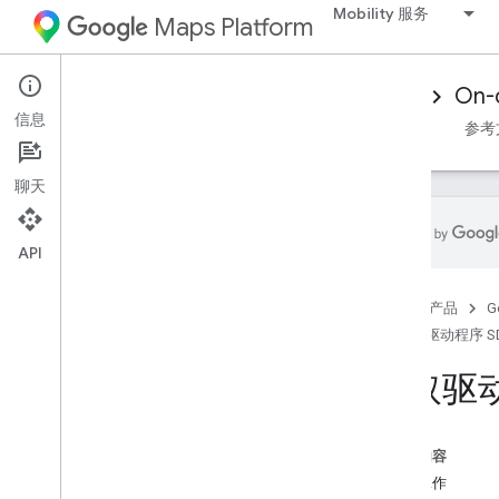
Mobility 服务
Maps Platform
Mobility Services
Driver experience
On-
信息
概览
Android 驱动程序 SDK
iOS 驱动程序 SDK
参考
聊天
API
设置 i
OS 驱动程序 SDK
首页
产品
G
获取驱动程序 SDK
iOS 驱动程序 S
配置 Google Cloud 控制台项目
版本
获取驱动
SDK 集成基础知识
获取授权令牌
本页内容
初始化驱动程序 SDK
准备工作