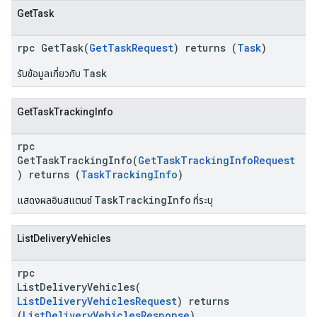
GetTask
rpc GetTask(
GetTaskRequest
) returns (
Task
)
Task
รับข้อมูลเกี่ยวกับ
GetTaskTrackingInfo
rpc
GetTaskTrackingInfo(
GetTaskTrackingInfoRequest
) returns (
TaskTrackingInfo
)
TaskTrackingInfo
แสดงผลอินสแตนซ์
ที่ระบุ
ListDeliveryVehicles
rpc
ListDeliveryVehicles(
ListDeliveryVehiclesRequest
) returns
(
ListDeliveryVehiclesResponse
)