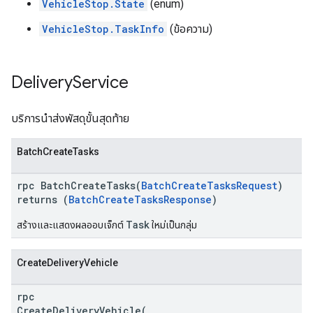
VehicleStop.State
(enum)
VehicleStop.TaskInfo
(ข้อความ)
Delivery
Service
บริการนำส่งพัสดุขั้นสุดท้าย
BatchCreateTasks
rpc BatchCreateTasks(
BatchCreateTasksRequest
)
returns (
BatchCreateTasksResponse
)
Task
สร้างและแสดงผลออบเจ็กต์
ใหม่เป็นกลุ่ม
CreateDeliveryVehicle
rpc
CreateDeliveryVehicle(