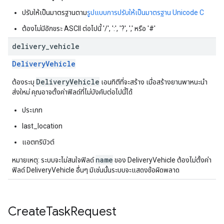
ปรับให้เป็นมาตรฐานตาม
รูปแบบการปรับให้เป็นมาตรฐาน Unicode C
ต้องไม่มีอักขระ ASCII ต่อไปนี้ '/', ':', '?', ',' หรือ '#'
delivery
_
vehicle
DeliveryVehicle
DeliveryVehicle
ต้องระบุ
เอนทิตีที่จะสร้าง เมื่อสร้างยานพาหนะนำ
ส่งใหม่ คุณอาจตั้งค่าฟิลด์ที่ไม่บังคับต่อไปนี้ได้
ประเภท
last_location
แอตทริบิวต์
name
หมายเหตุ: ระบบจะไม่สนใจฟิลด์
ของ DeliveryVehicle ต้องไม่ตั้งค่า
ฟิลด์ DeliveryVehicle อื่นๆ มิเช่นนั้นระบบจะแสดงข้อผิดพลาด
Create
Task
Request