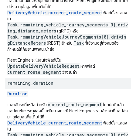
แล้วแอปคนขับจะระบุช่องนี้ แต่ในบางกรณี Fleet Engine จะลบล้างค่าที่แอ
ปส่งมา ดูข้อมูลเพิ่มเติมได้ที่
DeliveryVehicle.current_route_segment
ฟิลด์นี้จะแสดง
ใน
Task.remaining_vehicle_journey_segments[0].driv
ing_distance_meters
(gRPC) หรือ
Task.remainingVehicleJourneySegments[0].drivin
gDistanceMeters
Task
(REST) สำหรับ
ที่ใช้งานอยู่ทั้งหมดซึ่ง
กำหนดให้กับยานพาหนะนำส่ง
Fleet Engine จะไม่สนใจฟิลด์นี้ใน
UpdateDeliveryVehicleRequest
หากฟิลด์
current_route_segment
ว่างเปล่า
remaining
_
duration
Duration
current_route_segment
เวลาขับรถที่เหลือสำหรับ
โดยปกติแล้ว
แอปคนขับจะระบุช่องนี้ แต่ในบางกรณี Fleet Engine จะลบล้างค่าที่แอปส่ง
มา ดูข้อมูลเพิ่มเติมได้ที่
DeliveryVehicle.current_route_segment
ฟิลด์นี้จะแสดง
ใน
Task.remaining_vehicle_journey_segments[0].driv