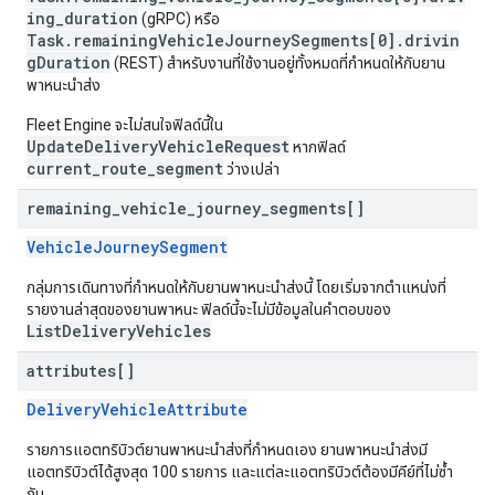
ing_duration
(gRPC) หรือ
Task.remainingVehicleJourneySegments[0].drivin
gDuration
(REST) สำหรับงานที่ใช้งานอยู่ทั้งหมดที่กำหนดให้กับยาน
พาหนะนำส่ง
Fleet Engine จะไม่สนใจฟิลด์นี้ใน
UpdateDeliveryVehicleRequest
หากฟิลด์
current_route_segment
ว่างเปล่า
remaining
_
vehicle
_
journey
_
segments[]
VehicleJourneySegment
กลุ่มการเดินทางที่กำหนดให้กับยานพาหนะนำส่งนี้ โดยเริ่มจากตำแหน่งที่
รายงานล่าสุดของยานพาหนะ ฟิลด์นี้จะไม่มีข้อมูลในคำตอบของ
ListDeliveryVehicles
attributes[]
DeliveryVehicleAttribute
รายการแอตทริบิวต์ยานพาหนะนำส่งที่กำหนดเอง ยานพาหนะนำส่งมี
แอตทริบิวต์ได้สูงสุด 100 รายการ และแต่ละแอตทริบิวต์ต้องมีคีย์ที่ไม่ซ้ำ
กัน