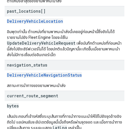
ตำแหน่งล่าสุดของยานพาหนะนำส่ง
past
_
locations[]
DeliveryVehicleLocation
อินพุตเท่านั้น ตำแหน่งที่ยานพาหนะนำส่งนี้เคยอยู่ก่อนหน้านี้ซึ่งยังไม่ได้
รายงานไปยัง Fleet Engine โดยจะใช้ใน
UpdateDeliveryVehicleRequest
เพื่อบันทึกตำแหน่งที่ก่อนหน้า
นี้ส่งไปยังเซิร์ฟเวอร์ไม่ได้ โดยปกติแล้วปัญหานี้จะเกิดขึ้นเมื่อยานพาหนะนำ
ส่งไม่มีการเชื่อมต่ออินเทอร์เน็ต
navigation
_
status
DeliveryVehicleNavigationStatus
สถานะการนำทางของยานพาหนะนำส่ง
current
_
route
_
segment
bytes
เส้นประกอบที่เข้ารหัสซึ่งระบุเส้นทางที่การนำทางแนะนำให้ใช้ไปยังจุดอ้างอิง
ถัดไป แอปคนขับจะอัปเดตข้อมูลนี้เมื่อถึงหรือผ่านจุดจอด และเมื่อการนำทาง
LatLng
เปลี่ยนเส้นทาง ระบบจะแสดง
เหล่านี้ใน