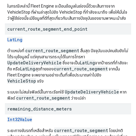
ในกรณีเหล่านี้ Fleet Engine จะป้อนข้อมูลในช่องนี้ด้วยเส้นทางจาก
VehicleStop ที่ผ่านล่าสุดไปยัง VehicleStop ที่กำลังจะมาถึง เพื่อให้มั่นใจ
ว่าผู้ใช้ช่องนี้จะมีข้อมูลที่ดีที่สุดเกี่ยวกับเส้นทางปัจจุบันของยานพาหนะนำส่ง
current
_
route
_
segment
_
end
_
point
LatLng
current_route_segment
ตำแหน่งที่
สิ้นสุด ปัจจุบันแอปคนขับยังไม่
ได้ระบุข้อมูลนี้ แต่คุณสามารถระบุได้ในการโทรหา
UpdateDeliveryVehicle
LatLng
ซึ่งอาจเป็น
จากป้ายรถที่กำลังจะ
LatLng
current_route_segment
ถึง หรือ
สุดท้ายของ
จากนั้น
Fleet Engine จะพยายามอย่างเต็มที่เพื่อประมาณค่าไปยัง
VehicleStop
จริง
UpdateDeliveryVehicle
ระบบจะไม่สนใจฟิลด์นี้ในการเรียกใช้
หาก
current_route_segment
ฟิลด์
ว่างเปล่า
remaining
_
distance
_
meters
Int32Value
current_route_segment
ระยะทางขับรถที่เหลือสำหรับ
โดยปกติ