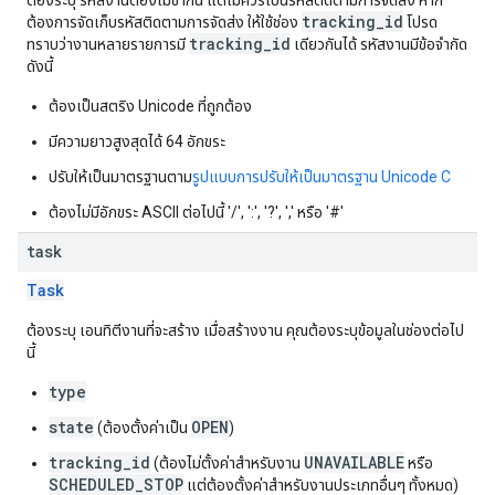
ต้องระบุ รหัสงานต้องไม่ซ้ำกัน แต่ไม่ควรเป็นรหัสติดตามการจัดส่ง หาก
tracking_id
ต้องการจัดเก็บรหัสติดตามการจัดส่ง ให้ใช้ช่อง
โปรด
tracking_id
ทราบว่างานหลายรายการมี
เดียวกันได้ รหัสงานมีข้อจำกัด
ดังนี้
ต้องเป็นสตริง Unicode ที่ถูกต้อง
มีความยาวสูงสุดได้ 64 อักขระ
ปรับให้เป็นมาตรฐานตาม
รูปแบบการปรับให้เป็นมาตรฐาน Unicode C
ต้องไม่มีอักขระ ASCII ต่อไปนี้ '/', ':', '?', ',' หรือ '#'
task
Task
ต้องระบุ เอนทิตีงานที่จะสร้าง เมื่อสร้างงาน คุณต้องระบุข้อมูลในช่องต่อไป
นี้
type
state
OPEN
(ต้องตั้งค่าเป็น
)
tracking_id
UNAVAILABLE
(ต้องไม่ตั้งค่าสำหรับงาน
หรือ
SCHEDULED_STOP
แต่ต้องตั้งค่าสำหรับงานประเภทอื่นๆ ทั้งหมด)