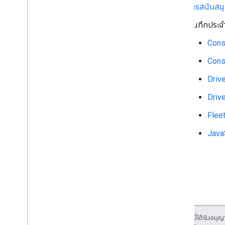
การสนับสน
Java
Script ของ Consumer SDK
SDK ไดรเวอร์สำหรับ Android
บันทึกประจำ
SDK ไดรเวอร์สำหรับ i
OS
Cons
Fleet Engine
Cons
Driv
Driv
Flee
Java
เนื้อหาของหน้าเว็บนี้ได้รับอนุ