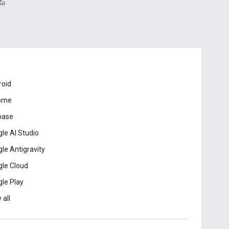
ือ
roid
ome
base
le AI Studio
le Antigravity
le Cloud
le Play
 all