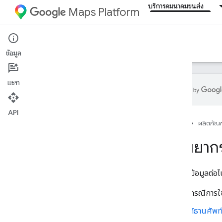
บริการคมนาคมขนส่ง
Maps Platform
Mobility Services
Resources
ข้อมูล
แชท
API
ภาพรวม
หน้าแรก
ผลิตภัณฑ
ทรัพยากร
ทรัพยาก
อภิธานศัพท์
การสนับสนุน
ใช้แหล่งข้อมูลต่อ
จัดการโควต้า
ดูกรณีการใ
บันทึกประจำรุ่น
SDK สำหรับผู้บริโภค Android
อภิธานศัพท
SDK สำหรับผู้บริโภคใน i
OS