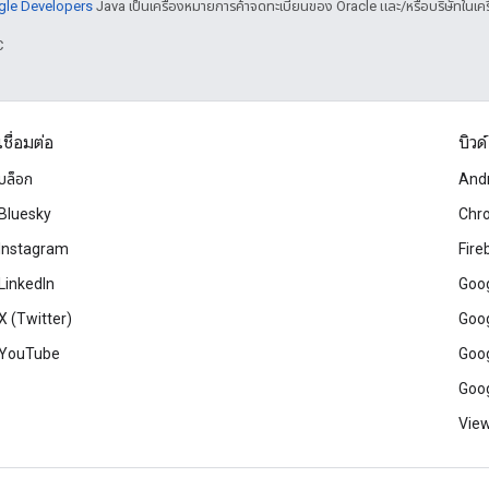
ogle Developers
Java เป็นเครื่องหมายการค้าจดทะเบียนของ Oracle และ/หรือบริษัทในเคร
C
เชื่อมต่อ
บิวด์
บล็อก
And
Bluesky
Chr
Instagram
Fire
LinkedIn
Goog
X (Twitter)
Goog
YouTube
Goog
Goog
View