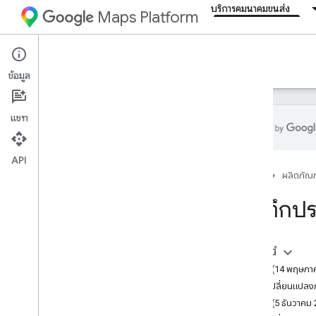
บริการคมนาคมขนส่ง
Maps Platform
Mobility Services
Resources
ข้อมูล
แชท
API
ภาพรวม
หน้าแรก
ผลิตภัณฑ
ทรัพยากร
บันทึกปร
อภิธานศัพท์
การสนับสนุน
จัดการโควต้า
ในหน้านี้
v7.1.0 (14 พฤษภา
บันทึกประจำรุ่น
การเปลี่ยนแปล
SDK สำหรับผู้บริโภค Android
v7.0.0 (5 ธันวาคม
SDK สำหรับผู้บริโภคใน i
OS