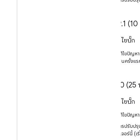
v5
.
99
.
1 (1
การแก้ไขบั๊ก
แก้ไขปัญหาท
เป็นครั้งแร
v6
.
0
.
0 (25
การแก้ไขบั๊ก
แก้ไขปัญหาท
การปรับปรุ
ฟีเจอร์นี้ (