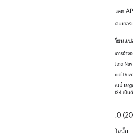
การอัปเดต AP
นำอินเทอร์เ
การเปลี่ยนแ
นำการอ้างอ
อัปเดต Navi
ตั้งแต่ Dri
ตอนนี้ targ
2024 เป็นต้
v5
.
99
.
0 (2
การแก้ไขบั๊ก