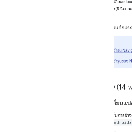
การเปลี่ยนแปล
Java
Script ของ Consumer SDK
v6.99.0 (5 ธันวาค
SDK ไดรเวอร์สำหรับ Android
SDK ไดรเวอร์สำหรับ i
OS
ส่วนนี้มีบันทึกปร
Fleet Engine
ดูเพิ่มเติม:
บันทึกประจำรุ่น Nav
บันทึกประจำรุ่นของ 
v7
.
1
.
0 (14 
การเปลี่ยนแ
เพิ่มการอ้
androidx