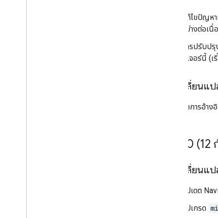
แก้ไขปัญหาท
อย่างต่อเนื
การปรับปรุ
ฟีเจอร์นี้ (
การเปลี่ยนแ
นำการอ้างอ
v5
.
0
.
0 (12
การเปลี่ยนแ
อัปเดต Nav
อัปเกรด
m