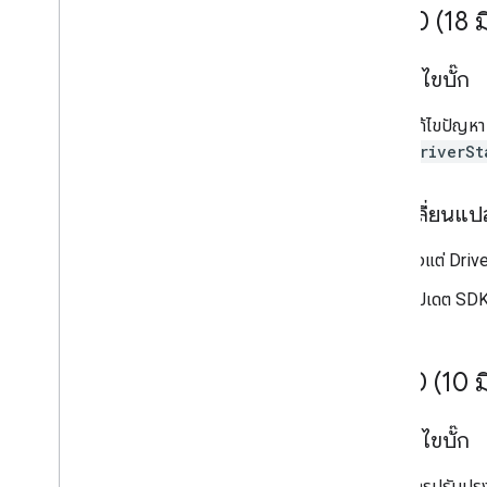
v6
.
2
.
0 (18 
การแก้ไขบั๊ก
แก้ไขปัญห
DriverSt
การเปลี่ยนแ
ตั้งแต่ Dri
อัปเดต SDK 
v6
.
1
.
0 (10 
การแก้ไขบั๊ก
การปรับปรุ