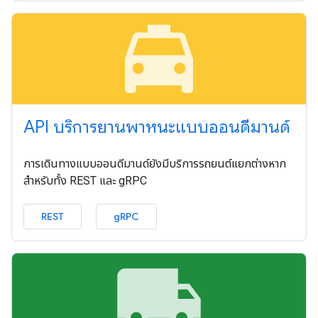
local_taxi
API บริการยานพาหนะแบบออนดีมานด์
การเดินทางแบบออนดีมานด์ยังมีบริการรถยนต์แยกต่างหาก
สำหรับทั้ง REST และ gRPC
REST
gRPC
local_shipping