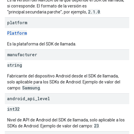
Es la versión del NavSDK de la que depende el SDK de llamada,
si corresponde. El formato de la versión es
2.1.0
“principal.secundaria.parche”, por ejemplo,
.
platform
Platform
Es la plataforma del SDK de llamada.
manufacturer
string
Fabricante del dispositivo Android desde el SDK de llamada,
solo aplicable para los SDKs de Android. Ejemplo de valor del
Samsung
campo:
.
android
_
api
_
level
int32
Nivel de API de Android del SDK de llamada, solo aplicable a los
23
SDKs de Android. Ejemplo de valor del campo:
.