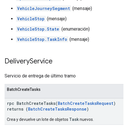
VehicleJourneySegment
(mensaje)
VehicleStop
(mensaje)
VehicleStop.State
(enumeración)
VehicleStop.TaskInfo
(mensaje)
Delivery
Service
Servicio de entrega de último tramo
BatchCreateTasks
rpc BatchCreateTasks(
BatchCreateTasksRequest
)
returns (
BatchCreateTasksResponse
)
Task
Crea y devuelve un lote de objetos
nuevos.