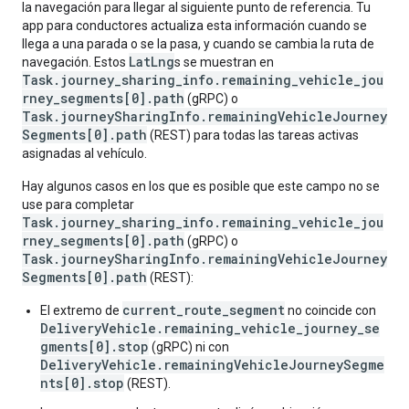
la navegación para llegar al siguiente punto de referencia. Tu
app para conductores actualiza esta información cuando se
llega a una parada o se la pasa, y cuando se cambia la ruta de
LatLng
navegación. Estos
s se muestran en
Task.journey_sharing_info.remaining_vehicle_jou
rney_segments[0].path
(gRPC) o
Task.journeySharingInfo.remainingVehicleJourney
Segments[0].path
(REST) para todas las tareas activas
asignadas al vehículo.
Hay algunos casos en los que es posible que este campo no se
use para completar
Task.journey_sharing_info.remaining_vehicle_jou
rney_segments[0].path
(gRPC) o
Task.journeySharingInfo.remainingVehicleJourney
Segments[0].path
(REST):
current_route_segment
El extremo de
no coincide con
DeliveryVehicle.remaining_vehicle_journey_se
gments[0].stop
(gRPC) ni con
DeliveryVehicle.remainingVehicleJourneySegme
nts[0].stop
(REST).