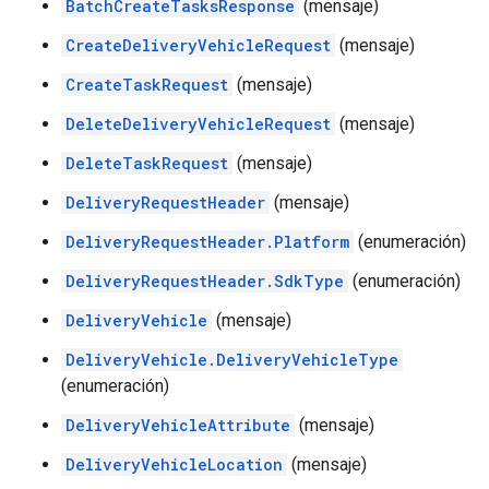
BatchCreateTasksResponse
(mensaje)
CreateDeliveryVehicleRequest
(mensaje)
CreateTaskRequest
(mensaje)
DeleteDeliveryVehicleRequest
(mensaje)
DeleteTaskRequest
(mensaje)
DeliveryRequestHeader
(mensaje)
DeliveryRequestHeader.Platform
(enumeración)
DeliveryRequestHeader.SdkType
(enumeración)
DeliveryVehicle
(mensaje)
DeliveryVehicle.DeliveryVehicleType
(enumeración)
DeliveryVehicleAttribute
(mensaje)
DeliveryVehicleLocation
(mensaje)