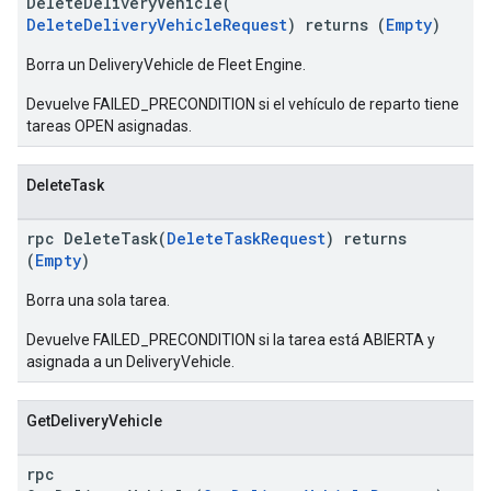
DeleteDeliveryVehicle(
DeleteDeliveryVehicleRequest
) returns (
Empty
)
Borra un DeliveryVehicle de Fleet Engine.
Devuelve FAILED_PRECONDITION si el vehículo de reparto tiene
tareas OPEN asignadas.
DeleteTask
rpc DeleteTask(
DeleteTaskRequest
) returns
(
Empty
)
Borra una sola tarea.
Devuelve FAILED_PRECONDITION si la tarea está ABIERTA y
asignada a un DeliveryVehicle.
GetDeliveryVehicle
rpc