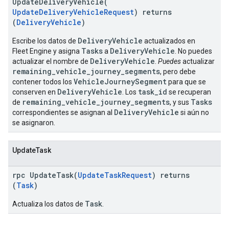
UpdateDeliveryVehicle(
UpdateDeliveryVehicleRequest
) returns
(
DeliveryVehicle
)
DeliveryVehicle
Escribe los datos de
actualizados en
Tasks
DeliveryVehicle
Fleet Engine y asigna
a
. No puedes
DeliveryVehicle
actualizar el nombre de
.
Puedes
actualizar
remaining_vehicle_journey_segments
, pero debe
VehicleJourneySegment
contener todos los
para que se
DeliveryVehicle
task_id
conserven en
. Los
se recuperan
remaining_vehicle_journey_segments
Tasks
de
, y sus
DeliveryVehicle
correspondientes se asignan al
si aún no
se asignaron.
UpdateTask
rpc UpdateTask(
UpdateTaskRequest
) returns
(
Task
)
Task
Actualiza los datos de
.