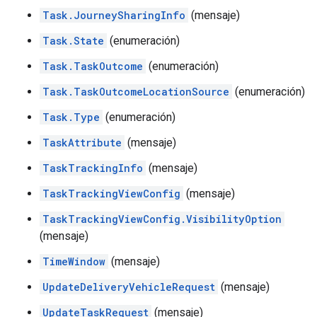
Task.JourneySharingInfo
(mensaje)
Task.State
(enumeración)
Task.TaskOutcome
(enumeración)
Task.TaskOutcomeLocationSource
(enumeración)
Task.Type
(enumeración)
TaskAttribute
(mensaje)
TaskTrackingInfo
(mensaje)
TaskTrackingViewConfig
(mensaje)
TaskTrackingViewConfig.VisibilityOption
(mensaje)
TimeWindow
(mensaje)
UpdateDeliveryVehicleRequest
(mensaje)
UpdateTaskRequest
(mensaje)