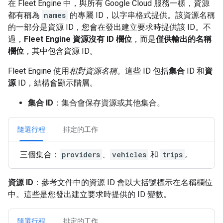
在 Fleet Engine 中，與所有 Google Cloud 服務一樣，資源
都有稱為
names
的專屬 ID，以字串格式提供。該資源名稱
的一部分是資源 ID，您會在發出建立要求時提供該 ID。不
過，
Fleet Engine 資源沒有 ID 欄位
，而是
僅供輸出的名稱
欄位
，其中包含資源 ID。
Fleet Engine 使用
相對資源名稱
。這些 ID 包括
集合
ID 和
資
源
ID，結構會顯示階層。
集合 ID
：集合會保存資源或其他集合。
隨選行程
排定的工作
三個集合：
providers
、
vehicles
和
trips
。
資源 ID
：參考文件中的資源 ID 會以大括號標示在名稱欄位
中。這些是您發出建立要求時提供的 ID 變數。
隨選行程
排定的工作