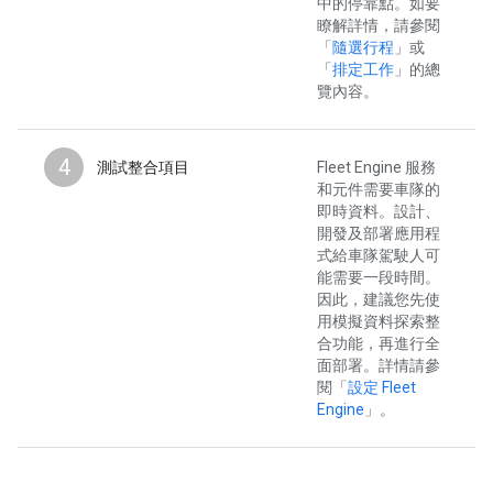
中的停靠點。如要
瞭解詳情，請參閱
「
隨選行程
」或
「
排定工作
」的總
覽內容。
4
測試整合項目
Fleet Engine 服務
和元件需要車隊的
即時資料。設計、
開發及部署應用程
式給車隊駕駛人可
能需要一段時間。
因此，建議您先使
用模擬資料探索整
合功能，再進行全
面部署。詳情請參
閱「
設定 Fleet
Engine
」。