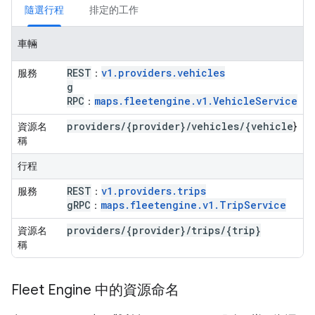
隨選行程
排定的工作
車輛
REST
v1.providers.vehicles
服務
：
g
RPC
maps.fleetengine.v1.VehicleService
：
providers
/
{provider}
/
vehicles
/
{vehicle
資源名
}
稱
行程
REST
v1.providers.trips
服務
：
g
RPC
maps.fleetengine.v1.TripService
：
providers
/
{provider}
/
trips
/
{trip}
資源名
稱
Fleet Engine 中的資源命名