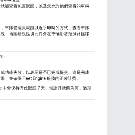
者就能查看包裹狀態，以及您允許他們查看的車輛
案，車隊管理員就能以近乎即時的方式，查看車隊
路線，地圖檢視區塊元件會在車輛沿著預測路徑移
工作：
是成功或失敗，以表示是否已完成提交。這是完成
保 Fleet Engine 服務的正確計費。
ine 中會保持有效狀態 7 天，無論其狀態為何，過期