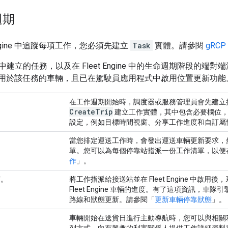
週期
 Engine 中追蹤每項工作，您必須先建立
Task
實體。請參閱
gRCP
建立的任務，以及在 Fleet Engine 中的生命週期階段的端對
並且有用於該任務的車輛，且已在駕駛員應用程式中啟用位置更新功
在工作週期開始時，調度器或服務管理員會先建立
Create
Trip
建立工作實體，其中包含必要欄位，
設定，例如目標時間視窗、分享工作進度和自訂屬
當您排定運送工作時，會發出運送車輛更新要求，
單。您可以為每個停靠站指派一份工作清單，以便
作
」。
度。
將工作指派給接送站並在 Fleet Engine 中
Fleet Engine 車輛的進度。有了這項資訊，
路線和狀態更新。請參閱「
更新車輛停靠狀態
」。
車輛開始在送貨日進行主動導航時，您可以與相關利害關係
列方式，向有興趣的利害關係人提供工作詳細資料