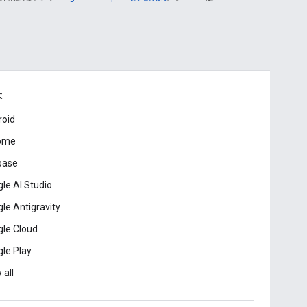
本
roid
ome
base
le AI Studio
le Antigravity
le Cloud
le Play
 all