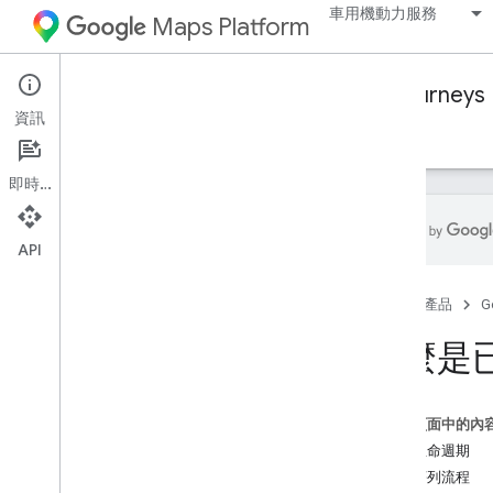
車用機動力服務
Maps Platform
Mobility Services
Fleet Engine
Journeys
資訊
總覽
管理隨選行程
管理排定的工作
即時通訊
API
重要資訊
首頁
產品
G
什麼是已排定的工作？
建立出貨工作
什麼是
建立其他工作類型
批次建立工作
設定工作
這個頁面中的內
刪除工作
工作生命週期
工作序列流程