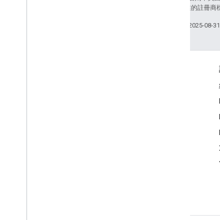
和/或其關聯企業的註冊商
上次更新時間：2025-08-3
互動交流
Google Developer Program
Google Developer Groups
Google Developer Experts
Accelerators
Google Cloud & NVIDIA