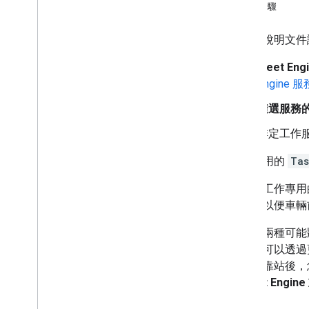
管理工作進度
後續步驟
更新交車工作
更新車輛停靠站狀態
本節的說明文件說
完成工作
Fleet Eng
Engine 
其他運算
尋找工作
隨選服務
管理出貨
排定工作
您要使用的
Tas
在預定工作專用的
地點，以便車輛
工作有兩種可能
時，您可以透過更新
離開停靠站後，
「
Fleet Engin