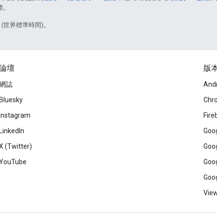
標。
1 (世界標準時間)。
論壇
版
網誌
And
Bluesky
Chr
Instagram
Fire
LinkedIn
Goog
X (Twitter)
Goog
YouTube
Goog
Goog
View