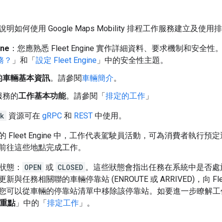
明如何使用 Google Maps Mobility 排程工作服務建
ine
：您應熟悉 Fleet Engine 實作詳細資料、要求機制和安
服務？
」和「
設定 Fleet Engine
」中的安全性主題。
的車輛基本資訊
。請參閱
車輛簡介
。
服務的
工作基本功能
。請參閱「
排定的工作
」
k
資源可在
gRPC
和
REST
中使用。
 Fleet Engine 中，工作代表駕駛員活動，可為消費者執
前往這些地點完成工作。
狀態：
OPEN
或
CLOSED
。這些狀態會指出任務在系統中是否處
與任務相關聯的車輛停靠站 (ENROUTE 或 ARRIVED)，向 Fl
您可以從車輛的停靠站清單中移除該停靠站。如要進一步瞭解工
e 重點
」中的「
排定工作
」。