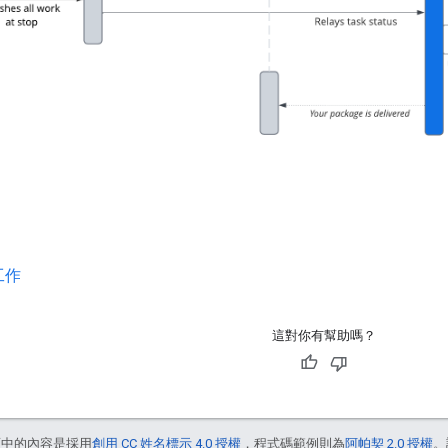
工作
這對你有幫助嗎？
面中的內容是採用
創用 CC 姓名標示 4.0 授權
，程式碼範例則為
阿帕契 2.0 授權
。