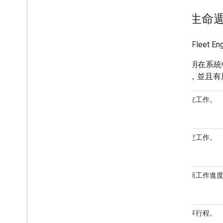
工作生命
如要在 Fleet
下表說明在系統中
Engine，
1
建立工作。
2
排定工作
。
3
更新工作進
4
分享行程。