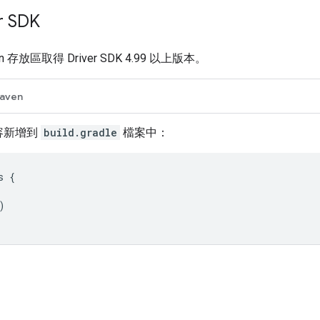
r SDK
ven 存放區取得 Driver SDK 4.99 以上版本。
aven
容新增到
build.gradle
檔案中：
s
{
)