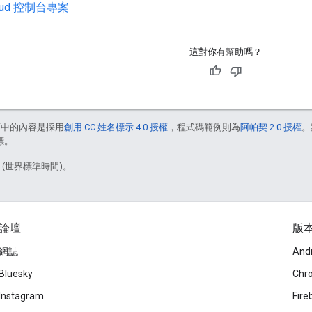
loud 控制台專案
這對你有幫助嗎？
面中的內容是採用
創用 CC 姓名標示 4.0 授權
，程式碼範例則為
阿帕契 2.0 授權
。
標。
2 (世界標準時間)。
論壇
版
網誌
And
Bluesky
Chr
Instagram
Fire