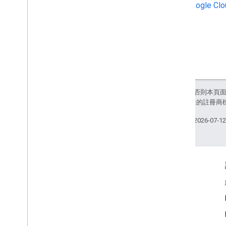
設定 Google C
除非另有註明，否則本頁
和/或其關聯企業的註冊商
上次更新時間：2026-07-1
互動交流
Google Developer Program
Google Developer Groups
Google Developer Experts