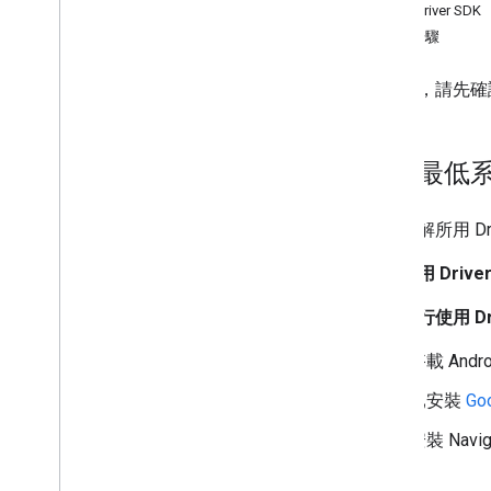
取得 Driver SDK
車輛設定
後續步驟
請上車
停用位置更新功能
開始前，請先確認
遷移指南
Android Driver SDK 6
.
0 遷移指南
檢查最低
Android Driver SDK 5
.
0 遷移指南
Android Driver SDK 4
.
0 遷移指南
如要瞭解所用 Dr
政策與條款
如要使用 Driver
因應 Google Play 的資料揭露規定
如要執行使用 Dr
搭載 Andro
已安裝
Go
安裝 Navig