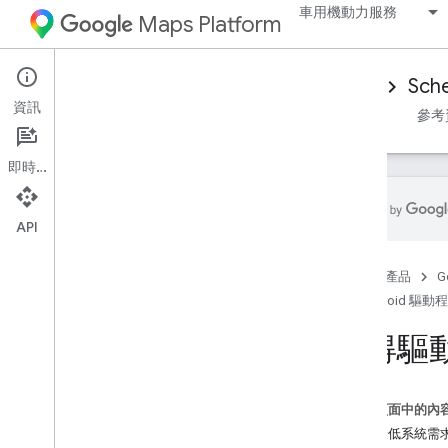
車用機動力服務
Maps Platform
Mobility Services
Driver experience
Sche
資訊
總覽
Android 驅動程式 SDK
iOS 驅動程式 SDK
參考
即時通訊
API
設定 Android Driver SDK
首頁
產品
G
取得驅動程式 SDK
Android 驅動
設定 Google Cloud 控制台專案
取得驅動
SDK 整合基本概念
宣告依附元件
取得授權權杖
這個頁面中的內
初始化驅動程式 SDK
檢查最低系統需