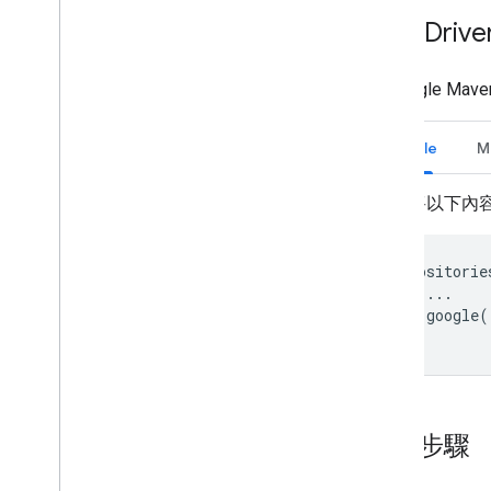
取得 Drive
從 Google Ma
Gradle
M
請將以下內
repositorie
...
google
(
}
後續步驟