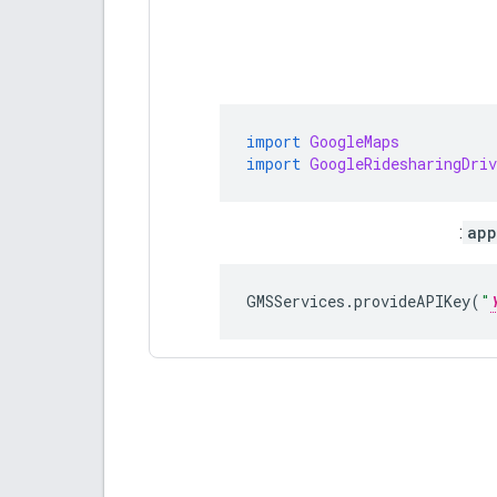
import
GoogleMaps
import
GoogleRidesharingDriv
:
app
GMSServices
.
provideAPIKey
(
"