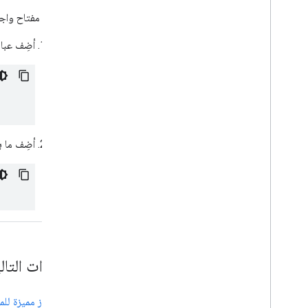
أضِف مفتاح واج
أضِف عبارا
أضِف ما 
الخطوات التال
إنشاء رموز مميزة لل