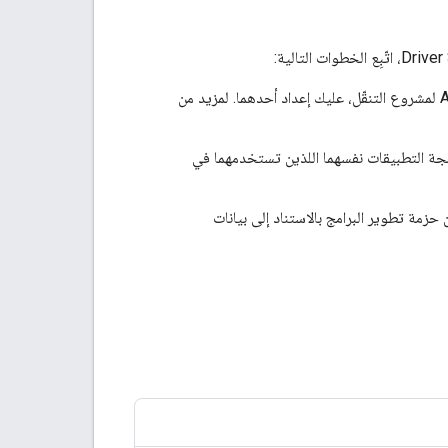
إذا لم يكن لديك مشروع تطوير في &quot;وحدة تحكّم Google Cloud&quot; ومفتاح API لمشروع التنقّل، عليك إعداد أحدهما. لمزيد من
وع Google Cloud Console ومفتاح واجهة برمجة التطبيقات نفسهما اللذين تستخدمهما في
حزمة تطوير البرامج بالاستناد إلى بيانات