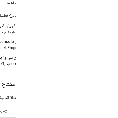
الخطوات التالية
إعداد المركبة
تجهيز المركبة
لإعداد مشروع تطبيقك على الأجهزة الجو
تحديد وجهة المركبة
إيقاف تحديثات المواقع الجغرافية
المعلومات، يُ
تحديد الأخطاء وتصحيحها
leet Engine.
انقر على
واجه
&quot;خرائط Google&quot; للتطبيقات المتوافقة مع iOS وفعِّلها.
إضافة مفتاح 
توضّح الأمثلة التالي
ve-C
Swift