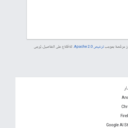
موز مرخّصة بموجب
ترخيص Apache 2.0‏
. للاطّلاع على التفاصيل، يُرجى
ار
And
Ch
Fir
Google AI S