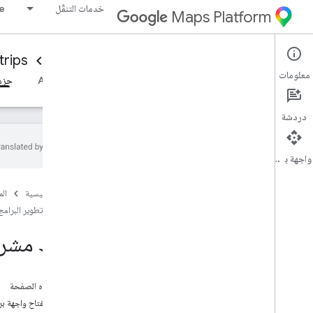
خدمات التنقّل
ne
Maps Platform
rips
Driver experience
Mobility Services
معلومات
نظرة عامة
حزمة تطوير البرامج (SDK) لبرنامج التشغيل Android
حزمة تطو
دردشة
واجهة برمجة التطبيقات
إعداد i
OS Driver SDK
الصفحة الرئيسية
ال
الحصول على Driver SDK
حزمة تطوير البرامج (SDK) لبرامج التشغيل
ضبط مشروع على Google Cloud Console
الإصدارات
ضبط مشروع في
أساسيات دمج حزمة تطوير البرامج (SDK)
الحصول على الرموز المميّزة للتفويض
على هذه الصفحة
إعداد Driver SDK
إضافة مفتاح واجهة بر