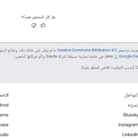
هل كان المحتوى مفيدًا؟
بموجب
ترخيص Creative Commons Attribution 4.0‏
ما لم يُنصّ على خلاف ذلك، ونماذج الر
. إنّ Java هي علامة تجارية مسجَّلة لشركة Oracle و/أو شركائها التابعين.
لتواصل
الإصد
لمدوّنة
roid
rome
Bluesk
ebase
Instagra
tudio
LinkedI