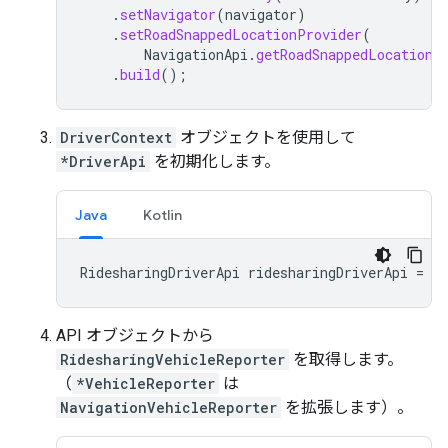
.
setNavigator
(
navigator
)
.
setRoadSnappedLocationProvider
(
NavigationApi
.
getRoadSnappedLocationP
.
build
();
DriverContext
オブジェクトを使用して
*DriverApi
を初期化します。
Java
Kotlin
RidesharingDriverApi
ridesharingDriverApi
=
Ri
API オブジェクトから
RidesharingVehicleReporter
を取得します。
（
*VehicleReporter
は
NavigationVehicleReporter
を拡張します）。