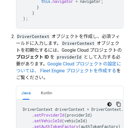
this
.
navigator
=
navigator
;
}
}
);
DriverContext
オブジェクトを作成し、必須フィ
ールドに入力します。
DriverContext
オブジェク
トを初期化するには、Google Cloud プロジェクトの
プロジェクト ID
を
providerId
として入力する必
要があります。
Google Cloud プロジェクトの設定に
ついては、 Fleet Engine プロジェクトを作成する
を
ご覧ください。
Java
Kotlin
DriverContext
driverContext
=
DriverContext
.
bu
.
setProviderId
(
providerId
)
.
setVehicleId
(
vehicleId
)
.
setAuthTokenFactory
(
authTokenFactory
)