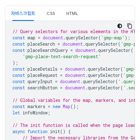
자바스크립트
CSS
HTML
// Query selectors for various elements in the HTM
const
map
=
document
.
querySelector
(
'gmp-map'
);
const
placeSearch
=
document
.
querySelector
(
'gmp-pl
const
placeSearchQuery
=
document
.
querySelector
(
'gmp-place-text-search-request'
);
const
placeDetails
=
document
.
querySelector
(
'gmp-p
const
placeRequest
=
document
.
querySelector
(
'gmp-p
const
queryInput
=
document
.
querySelector
(
'.query-
const
searchButton
=
document
.
querySelector
(
'.sear
// Global variables for the map, markers, and info
const
markers
=
new
Map
();
let
infoWindow
;
// The init function is called when the page loads
async
function
init
()
{
// Import the necessary libraries from the Goo