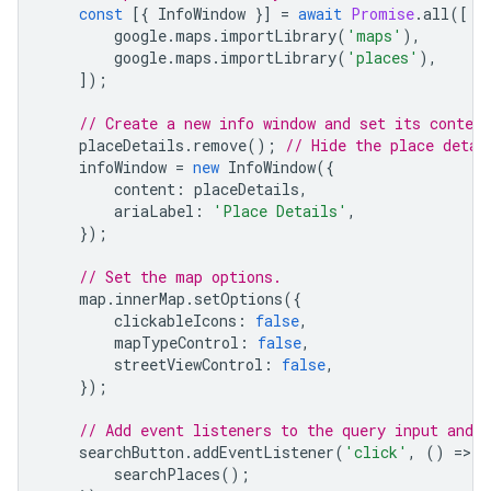
const
[{
InfoWindow
}]
=
await
Promise
.
all
([
google
.
maps
.
importLibrary
(
'maps'
),
google
.
maps
.
importLibrary
(
'places'
),
]);
// Create a new info window and set its conten
placeDetails
.
remove
();
// Hide the place detai
infoWindow
=
new
InfoWindow
({
content
:
placeDetails
,
ariaLabel
:
'Place Details'
,
});
// Set the map options.
map
.
innerMap
.
setOptions
({
clickableIcons
:
false
,
mapTypeControl
:
false
,
streetViewControl
:
false
,
});
// Add event listeners to the query input and 
searchButton
.
addEventListener
(
'click'
,
()
=
>
{
searchPlaces
();