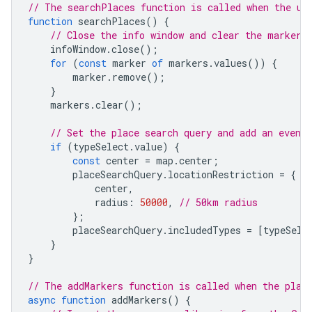
// The searchPlaces function is called when the us
function
searchPlaces
()
{
// Close the info window and clear the markers
infoWindow
.
close
();
for
(
const
marker
of
markers
.
values
())
{
marker
.
remove
();
}
markers
.
clear
();
// Set the place search query and add an event
if
(
typeSelect
.
value
)
{
const
center
=
map
.
center
;
placeSearchQuery
.
locationRestriction
=
{
center
,
radius
:
50000
,
// 50km radius
};
placeSearchQuery
.
includedTypes
=
[
typeSele
}
}
// The addMarkers function is called when the plac
async
function
addMarkers
()
{