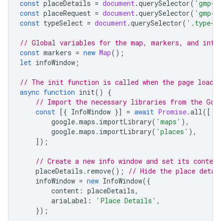
const
placeDetails
=
document
.
querySelector
(
'gmp-p
const
placeRequest
=
document
.
querySelector
(
'gmp-p
const
typeSelect
=
document
.
querySelector
(
'.type-s
// Global variables for the map, markers, and info
const
markers
=
new
Map
();
let
infoWindow
;
// The init function is called when the page loads
async
function
init
()
{
// Import the necessary libraries from the Goo
const
[{
InfoWindow
}]
=
await
Promise
.
all
([
google
.
maps
.
importLibrary
(
'maps'
),
google
.
maps
.
importLibrary
(
'places'
),
]);
// Create a new info window and set its conten
placeDetails
.
remove
();
// Hide the place detai
infoWindow
=
new
InfoWindow
({
content
:
placeDetails
,
ariaLabel
:
'Place Details'
,
});