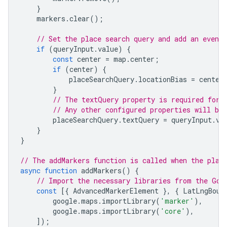
}
markers
.
clear
();
// Set the place search query and add an event
if
(
queryInput
.
value
)
{
const
center
=
map
.
center
;
if
(
center
)
{
placeSearchQuery
.
locationBias
=
center
}
// The textQuery property is required for 
// Any other configured properties will be
placeSearchQuery
.
textQuery
=
queryInput
.
va
}
}
// The addMarkers function is called when the plac
async
function
addMarkers
()
{
// Import the necessary libraries from the Goo
const
[{
AdvancedMarkerElement
},
{
LatLngBoun
google
.
maps
.
importLibrary
(
'marker'
),
google
.
maps
.
importLibrary
(
'core'
),
]);