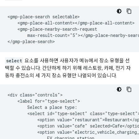
<gmp-place-search selectable>

    <gmp-place-all-content></gmp-place-all-content>

    <gmp-place-nearby-search-request

        max-result-count="5"></gmp-place-nearby-searc
</gmp-place-search>
select
요소를 사용하면 사용자가 메뉴에서 장소 유형을 선
택할 수 있습니다. 간단하게 하기 위해 레스토랑, 카페, 전기 자
동차 충전소의 세 가지 장소 유형만 나열되어 있습니다.
<div class="controls">

    <label for="type-select">

        Select a place type:

        <select id="type-select" class="type-select">
            <option value="restaurant">Restaurant</op
            <option value="cafe" selected>Cafe</optio
            <option value="electric_vehicle_charging_
                EV charging station
