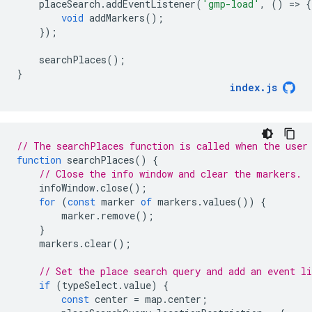
placeSearch
.
addEventListener
(
'gmp-load'
,
()
=
>
{
void
addMarkers
();
});
searchPlaces
();
}
index
.
js
// The searchPlaces function is called when the user
function
searchPlaces
()
{
// Close the info window and clear the markers.
infoWindow
.
close
();
for
(
const
marker
of
markers
.
values
())
{
marker
.
remove
();
}
markers
.
clear
();
// Set the place search query and add an event l
if
(
typeSelect
.
value
)
{
const
center
=
map
.
center
;