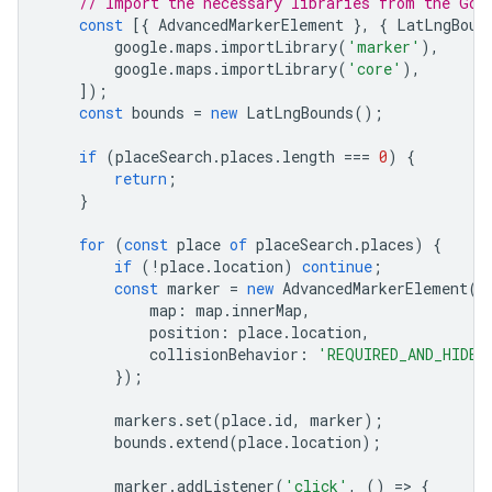
// Import the necessary libraries from the Goo
const
[{
AdvancedMarkerElement
},
{
LatLngBoun
google
.
maps
.
importLibrary
(
'marker'
),
google
.
maps
.
importLibrary
(
'core'
),
]);
const
bounds
=
new
LatLngBounds
();
if
(
placeSearch
.
places
.
length
===
0
)
{
return
;
}
for
(
const
place
of
placeSearch
.
places
)
{
if
(
!
place
.
location
)
continue
;
const
marker
=
new
AdvancedMarkerElement
({
map
:
map
.
innerMap
,
position
:
place
.
location
,
collisionBehavior
:
'REQUIRED_AND_HIDES
});
markers
.
set
(
place
.
id
,
marker
);
bounds
.
extend
(
place
.
location
);
marker
.
addListener
(
'click'
,
()
=
>
{