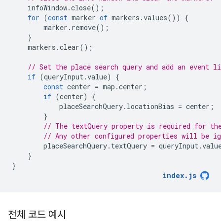
infoWindow
.
close
();
for
(
const
marker
of
markers
.
values
())
{
marker
.
remove
();
}
markers
.
clear
();
// Set the place search query and add an event l
if
(
queryInput
.
value
)
{
const
center
=
map
.
center
;
if
(
center
)
{
placeSearchQuery
.
locationBias
=
center
;
}
// The textQuery property is required for th
// Any other configured properties will be i
placeSearchQuery
.
textQuery
=
queryInput
.
valu
}
}
index
.
js
전체 코드 예시