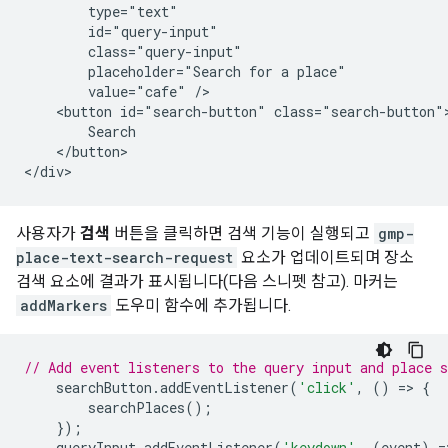
        type="text"

        id="query-input"

        class="query-input"

        placeholder="Search for a place"

        value="cafe" />

    <button id="search-button" class="search-button">
        Search

    </button>

</div>
사용자가
검색
버튼을 클릭하면 검색 기능이 실행되고
gmp-
place-text-search-request
요소가 업데이트되며 장소
검색 요소에 결과가 표시됩니다(다음 스니펫 참고). 마커는
addMarkers
도우미 함수에 추가됩니다.
// Add event listeners to the query input and place 
searchButton
.
addEventListener
(
'click'
,
()
=
>
{
searchPlaces
();
});
queryInput
.
addEventListener
(
'keydown'
,
(
event
)
=