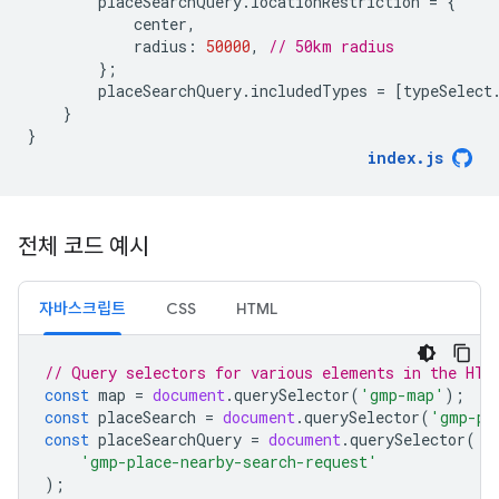
placeSearchQuery
.
locationRestriction
=
{
center
,
radius
:
50000
,
// 50km radius
};
placeSearchQuery
.
includedTypes
=
[
typeSelect
}
}
index
.
js
전체 코드 예시
자바스크립트
CSS
HTML
// Query selectors for various elements in the HTM
const
map
=
document
.
querySelector
(
'gmp-map'
);
const
placeSearch
=
document
.
querySelector
(
'gmp-pl
const
placeSearchQuery
=
document
.
querySelector
(
'gmp-place-nearby-search-request'
);