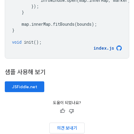
infoWindow
.
open
(
map
.
innerMap
,
marker
);
});
}
map
.
innerMap
.
fitBounds
(
bounds
);
}
void
init
();
index
.
js
샘플 사용해 보기
JSFiddle.net
도움이 되었나요?
의견 보내기