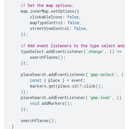
// Set the map options.
map
.
innerMap
.
setOptions
({
clickableIcons
:
false
,
mapTypeControl
:
false
,
streetViewControl
:
false
,
});
// Add event listeners to the type select and 
typeSelect
.
addEventListener
(
'change'
,
()
=
>
{
searchPlaces
();
});
placeSearch
.
addEventListener
(
'gmp-select'
,
(
ev
const
{
place
}
=
event
;
markers
.
get
(
place
.
id
)
?
.
click
();
});
placeSearch
.
addEventListener
(
'gmp-load'
,
()
=
>
void
addMarkers
();
});
searchPlaces
();
}