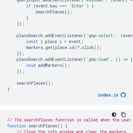
if
(
event
.
key
===
'Enter'
)
{
searchPlaces
();
}
});
placeSearch
.
addEventListener
(
'gmp-select'
,
(
even
const
{
place
}
=
event
;
markers
.
get
(
place
.
id
)
?
.
click
();
});
placeSearch
.
addEventListener
(
'gmp-load'
,
()
=
>
{
void
addMarkers
();
});
searchPlaces
();
}
index
.
js
// The searchPlaces function is called when the user
function
searchPlaces
()
{
// Close the info window and clear the markers.