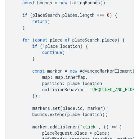
const
bounds
=
new
LatLngBounds
();
if
(
placeSearch
.
places
.
length
===
0
)
{
return
;
}
for
(
const
place
of
placeSearch
.
places
)
{
if
(
!
place
.
location
)
{
continue
;
}
const
marker
=
new
AdvancedMarkerElement
({
map
:
map
.
innerMap
,
position
:
place
.
location
,
collisionBehavior
:
'REQUIRED_AND_HIDES
});
markers
.
set
(
place
.
id
,
marker
);
bounds
.
extend
(
place
.
location
);
marker
.
addListener
(
'click'
,
()
=
>
{
placeRequest
.
place
=
place
;