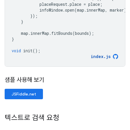
placeRequest
.
place
=
place
;
infoWindow
.
open
(
map
.
innerMap
,
marker
);
});
}
map
.
innerMap
.
fitBounds
(
bounds
);
}
void
init
();
index
.
js
샘플 사용해 보기
JSFiddle.net
텍스트로 검색 요청