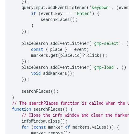
});
queryInput
.
addEventListener
(
'keydown'
,
(
event
)
if
(
event
.
key
===
'Enter'
)
{
searchPlaces
();
}
});
placeSearch
.
addEventListener
(
'gmp-select'
,
(
ev
const
{
place
}
=
event
;
markers
.
get
(
place
.
id
)
?
.
click
();
});
placeSearch
.
addEventListener
(
'gmp-load'
,
()
=
>
void
addMarkers
();
});
searchPlaces
();
}
// The searchPlaces function is called when the us
function
searchPlaces
()
{
// Close the info window and clear the markers
infoWindow
.
close
();
for
(
const
marker
of
markers
.
values
())
{
marker
.
remove
();