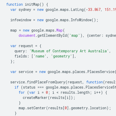
function
initMap
()
{
var
sydney
=
new
google
.
maps
.
LatLng
(
-
33.867
,
151.1
infowindow
=
new
google
.
maps
.
InfoWindow
();
map
=
new
google
.
maps
.
Map
(
document
.
getElementById
(
'map'
),
{
center
:
sydne
var
request
=
{
query
:
'Museum of Contemporary Art Australia'
,
fields
:
[
'name'
,
'geometry'
],
};
var
service
=
new
google
.
maps
.
places
.
PlacesService
service
.
findPlaceFromQuery
(
request
,
function
(
resul
if
(
status
===
google
.
maps
.
places
.
PlacesServiceS
for
(
var
i
=
0
;
i
<
results
.
length
;
i
++
)
{
createMarker
(
results
[
i
]);
}
map
.
setCenter
(
results
[
0
].
geometry
.
location
);
}