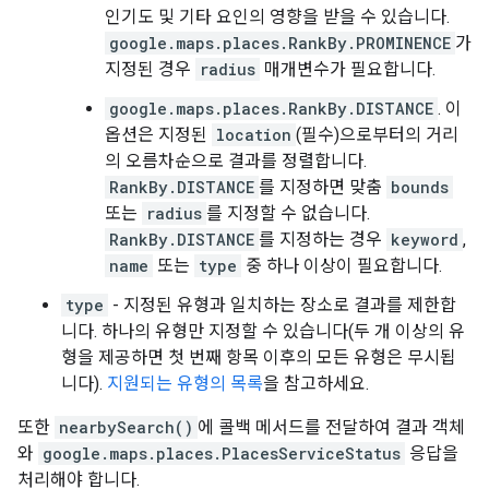
인기도 및 기타 요인의 영향을 받을 수 있습니다.
google.maps.places.RankBy.PROMINENCE
가
지정된 경우
radius
매개변수가 필요합니다.
google.maps.places.RankBy.DISTANCE
. 이
옵션은 지정된
location
(필수)으로부터의 거리
의 오름차순으로 결과를 정렬합니다.
RankBy.DISTANCE
를 지정하면 맞춤
bounds
또는
radius
를 지정할 수 없습니다.
RankBy.DISTANCE
를 지정하는 경우
keyword
,
name
또는
type
중 하나 이상이 필요합니다.
type
- 지정된 유형과 일치하는 장소로 결과를 제한합
니다. 하나의 유형만 지정할 수 있습니다(두 개 이상의 유
형을 제공하면 첫 번째 항목 이후의 모든 유형은 무시됩
니다).
지원되는 유형의 목록
을 참고하세요.
또한
nearbySearch()
에 콜백 메서드를 전달하여 결과 객체
와
google.maps.places.PlacesServiceStatus
응답을
처리해야 합니다.