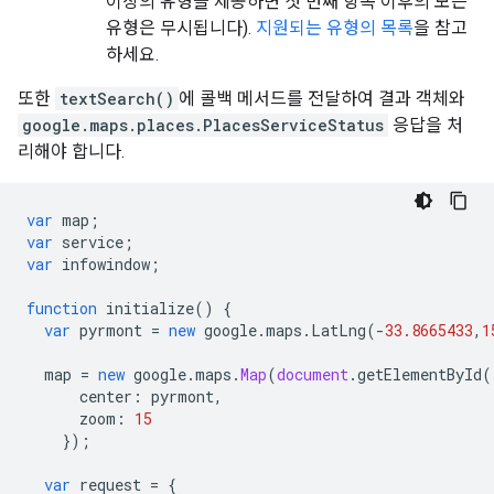
이상의 유형을 제공하면 첫 번째 항목 이후의 모든
유형은 무시됩니다).
지원되는 유형의 목록
을 참고
하세요.
또한
textSearch()
에 콜백 메서드를 전달하여 결과 객체와
google.maps.places.PlacesServiceStatus
응답을 처
리해야 합니다.
var
map
;
var
service
;
var
infowindow
;
function
initialize
()
{
var
pyrmont
=
new
google
.
maps
.
LatLng
(
-
33.8665433
,
1
map
=
new
google
.
maps
.
Map
(
document
.
getElementById
(
center
:
pyrmont
,
zoom
:
15
});
var
request
=
{