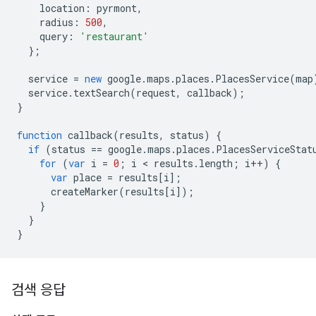
location
:
pyrmont
,
radius
:
500
,
query
:
'restaurant'
};
service
=
new
google
.
maps
.
places
.
PlacesService
(
map
service
.
textSearch
(
request
,
callback
);
}
function
callback
(
results
,
status
)
{
if
(
status
==
google
.
maps
.
places
.
PlacesServiceStat
for
(
var
i
=
0
;
i
<
results
.
length
;
i
++
)
{
var
place
=
results
[
i
];
createMarker
(
results
[
i
]);
}
}
}
검색 응답