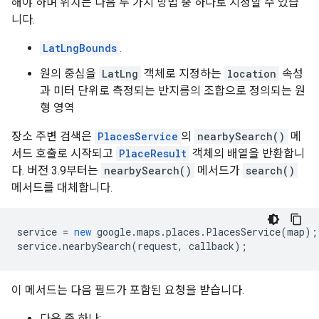
해야 하며 위치는 다음 두 가지 방법 중 하나로 지정할 수 있습
니다.
LatLngBounds
.
원의 중심을
LatLng
객체로 지정하는
location
속성
과 미터 단위로 측정되는 반지름의 조합으로 정의되는 원
형 영역
장소 주변 검색은
PlacesService
의
nearbySearch()
메
서드 호출로 시작되고
PlaceResult
객체의 배열을 반환합니
다. 버전 3.9부터는
nearbySearch()
메서드가
search()
메서드를 대체합니다.
service
=
new
google
.
maps
.
places
.
PlacesService
(
map
);
service
.
nearbySearch
(
request
,
callback
);
이 메서드는 다음 필드가 포함된 요청을 받습니다.
다음 중 하나: