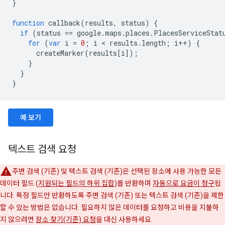
}
function
callback
(
results
,
status
)
{
if
(
status
==
google
.
maps
.
places
.
PlacesServiceStat
for
(
var
i
=
0
;
i
<
results
.
length
;
i
++
)
{
createMarker
(
results
[
i
]);
}
}
}
예 보기
텍스트 검색 요청
주변 검색 (기존) 및 텍스트 검색 (기존)은 선택된 장소에 사용 가능한 모든
데이터 필드 (
지원되는 필드의 하위 집합
)를 반환하며
자동으로 요금이 청구
됩
니다. 특정 필드만 반환하도록 주변 검색 (기존) 또는 텍스트 검색 (기존)을 제한
할 수 있는 방법은 없습니다. 필요하지 않은 데이터를 요청하고 비용을 지불하
지 않으려면
장소 찾기(기존) 요청
을 대신 사용하세요.