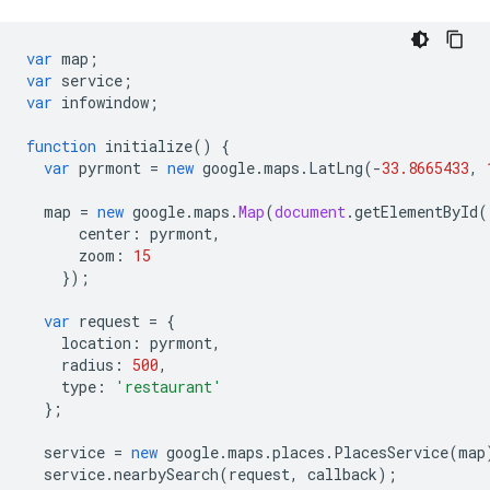
var
map
;
var
service
;
var
infowindow
;
function
initialize
()
{
var
pyrmont
=
new
google
.
maps
.
LatLng
(
-
33.8665433
,
map
=
new
google
.
maps
.
Map
(
document
.
getElementById
(
center
:
pyrmont
,
zoom
:
15
});
var
request
=
{
location
:
pyrmont
,
radius
:
500
,
type
:
'restaurant'
};
service
=
new
google
.
maps
.
places
.
PlacesService
(
map
service
.
nearbySearch
(
request
,
callback
);