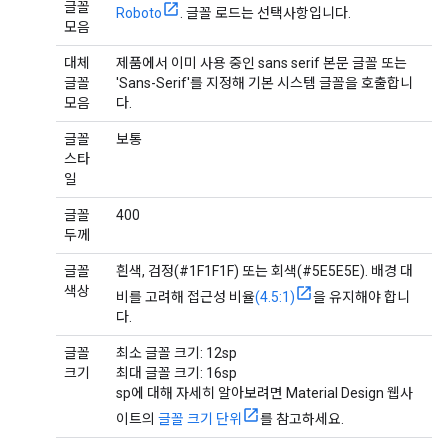
글꼴
Roboto
. 글꼴 로드는 선택사항입니다.
모음
대체
제품에서 이미 사용 중인 sans serif 본문 글꼴 또는
글꼴
'Sans-Serif'를 지정해 기본 시스템 글꼴을 호출합니
모음
다.
글꼴
보통
스타
일
글꼴
400
두께
글꼴
흰색, 검정(#1F1F1F) 또는 회색(#5E5E5E). 배경 대
색상
비를 고려해 접근성 비율
(4.5:1)
을 유지해야 합니
다.
글꼴
최소 글꼴 크기: 12sp
크기
최대 글꼴 크기: 16sp
sp에 대해 자세히 알아보려면 Material Design 웹사
이트의
글꼴 크기 단위
를 참고하세요.