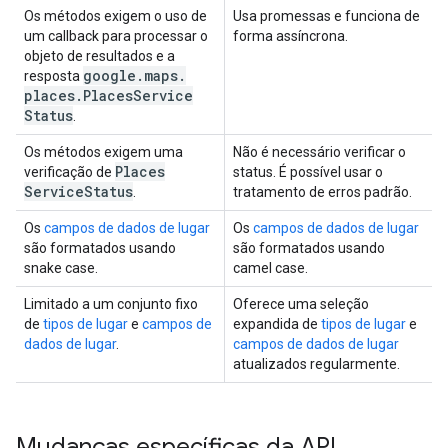
Os métodos exigem o uso de
Usa promessas e funciona de
um callback para processar o
forma assíncrona.
objeto de resultados e a
google
.
maps
.
resposta
places
.
Places
Service
Status
.
Os métodos exigem uma
Não é necessário verificar o
Places
verificação de
status. É possível usar o
Service
Status
.
tratamento de erros padrão.
Os
campos de dados de lugar
Os
campos de dados de lugar
são formatados usando
são formatados usando
snake case.
camel case.
Limitado a um conjunto fixo
Oferece uma seleção
de
tipos de lugar
e
campos de
expandida de
tipos de lugar
e
dados de lugar
.
campos de dados de lugar
atualizados regularmente.
Mudanças específicas da API