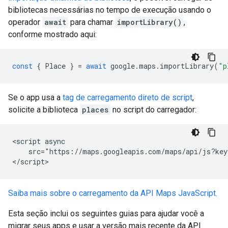
bibliotecas necessárias no tempo de execução usando o
operador
await
para chamar
importLibrary()
,
conforme mostrado aqui:
const
{
Place
}
=
await
google
.
maps
.
importLibrary
(
"p
Se o app usa a
tag de carregamento direto de script
,
solicite a biblioteca
places
no script do carregador:
<script async

    src="https://maps.googleapis.com/maps/api/js?key
</script>
Saiba mais sobre o carregamento da API Maps JavaScript.
Esta seção inclui os seguintes guias para ajudar você a
migrar seus apps e usar a versão mais recente da API