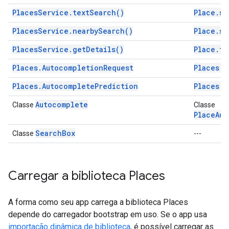
PlacesService.textSearch()
Place.se
PlacesService.nearbySearch()
Place.se
PlacesService.getDetails()
Place.fe
Places.AutocompletionRequest
Places.A
Places.AutocompletePrediction
Places.P
Autocomplete
Classe
Classe
PlaceAut
SearchBox
Classe
---
Carregar a biblioteca Places
A forma como seu app carrega a biblioteca Places
depende do carregador bootstrap em uso. Se o app usa
importação dinâmica de biblioteca
, é possível carregar as