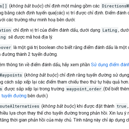
s[]
(
không bắt buộc
) chỉ định một mảng gồm các
Directions
g bằng cách định tuyến qua(các) vị trí được chỉ định. Điểm đánh 
với các trường như minh hoạ bên dưới:
ation
chỉ định vị trí của điểm đánh dấu, dưới dạng
LatLng
, dướ
ing
sẽ được mã hoá địa lý.
pover
là một giá trị boolean cho biết rằng điểm đánh dấu là một
n đường thành 2 tuyến đường.
hêm thông tin về điểm đánh dấu, hãy xem phần
Sử dụng điểm đánh
Waypoints
(
không bắt buộc
) chỉ định rằng tuyến đường sử dụn
g cách sắp xếp lại các điểm tham chiếu theo thứ tự hiệu quả hơn
s
được sắp xếp lại trong trường
waypoint_order
.(Để biết thê
g tuyến đường
bên dưới.)
outeAlternatives
(
không bắt buộc
) khi được đặt thành
true
hiều lựa chọn thay thế cho tuyến đường trong phản hồi. Xin lưu ý
 tăng thời gian phản hồi của máy chủ. Tính năng này chỉ áp dụng