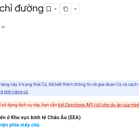
 chỉ đường
h
ăng này ở trạng thái Cũ. Để biết thêm thông tin về giai đoạn Cũ và cách 
à tính năng cũ
.
 sử dụng dịch vụ này, bạn cần
bật Directions API (cũ) cho dự án của mìn
iển ở Khu vực kinh tế Châu Âu (EEA)
viện phía máy chủ