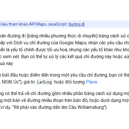
n
i liệu tham khảo API Maps JavaScript:
Đường đi
 toán đường đi (bằng nhiều phương thức di chuyển) bằng cách sử
iếp với Dịch vụ chỉ đường của Google Maps, nhận các yêu cầu ch
yển là yếu tố chính được tối ưu hoá, nhưng các yếu tố khác như kh
c xem xét. Bạn có thể tự xử lý các kết quả chỉ đường này hoặc 
quả này.
m bắt đầu hoặc điểm đến trong một yêu cầu chỉ đường, bạn có thể 
 NSW, Úc"), giá trị
LatLng
hoặc đối tượng
Place
.
ng có thể trả về chỉ đường gồm nhiều phần bằng cách sử dụng mộ
ạng một bản vẽ đường nhiều đoạn trên bản đồ, hoặc dưới dạng một
(ví dụ: "Rẽ phải vào đường dẫn lên Cầu Williamsburg").