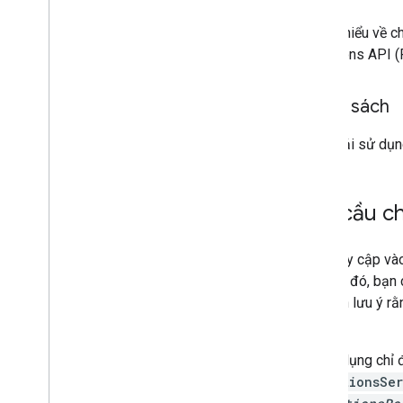
Để tìm hiểu về 
Directions API (
Chính sách
Bạn phải sử dụn
Yêu cầu c
Việc truy cập và
Vì lý do đó, bạ
quả. Xin lưu ý r
biệt.
Để sử dụng chỉ 
DirectionsSe