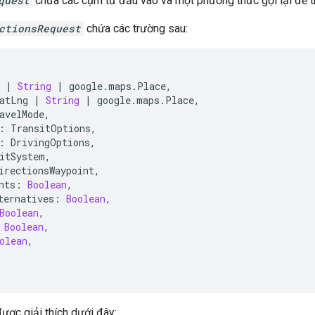
quest
chứa các cụm từ đầu vào và một phương thức gọi lại để th
ctionsRequest
chứa các trường sau:
|
String
|
google
.
maps
.
Place
,
atLng
|
String
|
google
.
maps
.
Place
,
avelMode
,
:
TransitOptions
,
:
DrivingOptions
,
itSystem
,
irectionsWaypoint
,
nts
:
Boolean
,
ternatives
:
Boolean
,
Boolean
,
Boolean
,
olean
,
ược giải thích dưới đây: