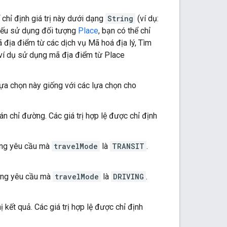
ể chỉ định giá trị này dưới dạng
String
(ví dụ:
Nếu sử dụng đối tượng
Place
, bạn có thể chỉ
ã địa điểm từ các dịch vụ Mã hoá địa lý, Tìm
ví dụ sử dụng mã địa điểm từ Place
c lựa chọn này giống với các lựa chọn cho
án chỉ đường. Các giá trị hợp lệ được chỉ định
hững yêu cầu mà
travelMode
là
TRANSIT
.
những yêu cầu mà
travelMode
là
DRIVING
.
ị kết quả. Các giá trị hợp lệ được chỉ định