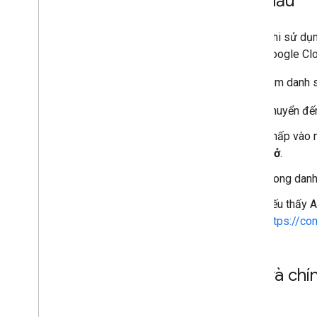
Bắt đầu
Trước khi sử dụn
trong Google Cl
Cách xem danh s
Chuyển đ
Nhấp vào 
Mở
.
Trong danh
Nếu thấy A
https://co
Giá và chí
Giá