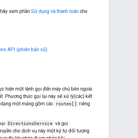
, hãy xem phần
Sử dụng và thanh toán
cho
ons API (phiên bản cũ)
.
ực hiện một lệnh gọi đến máy chủ bên ngoài.
t. Phương thức gọi lại này sẽ xử lý(các) kết
dưới dạng một mảng gồm các
routes[]
riêng
oại
DirectionsService
và gọi
ruyền cho dịch vụ này một ký tự đối tượng