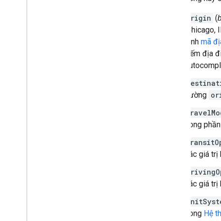
origin
(
"Chicago, I
định
mã đị
kiếm địa đ
Autocompl
destinat
trường
or
travelMo
trong phầ
transitO
Các giá tr
drivingO
Các giá tr
unitSyst
trong
Hệ t