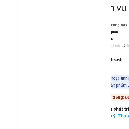
Dịch vụ
Ma trận khoảng cách
Di chuyển sang Địa điểm (Mới)
Trên trang này
Tổng quan về quá trình di chuyển
Tổng quan
Di chuyển sang Chi tiết địa điểm mới
Bắt đầu
Di chuyển sang tính năng Tìm kiếm địa
điểm mới
Giá và chính sác
Di chuyển sang Nearby Search mới
Giá
Di chuyển sang tính năng Ảnh địa điểm
Chính sách
mới
Di chuyển sang bài đánh giá địa điểm
mới
Sản phẩm hoặc tính n
Di chuyển sang tính năng Tự động hoàn
hãy xem
Các sản phẩm v
tất địa điểm mới
Di chuyển sang Tiện ích tự động hoàn
thành mới
Lưu ý quan trọng:
Để
Nhà phát tr
Di chuyển sang Thư viện tuyến
Lưu ý: Thư 
đường
,
Maps Java
Script API
Di chuyển sang lớp Route mới