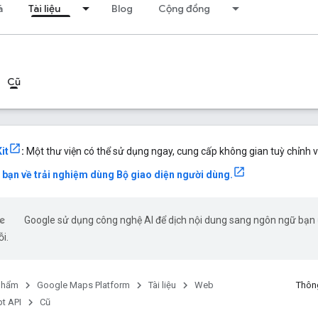
á
Tài liệu
Blog
Cộng đồng
Cũ
it
:
Một thư viện có thể sử dụng ngay, cung cấp không gian tuỳ chỉnh v
a bạn về trải nghiệm dùng Bộ giao diện người dùng.
Google sử dụng công nghệ AI để dịch nội dung sang ngôn ngữ bạn ư
ỗi.
phẩm
Google Maps Platform
Tài liệu
Web
Thông
t API
Cũ