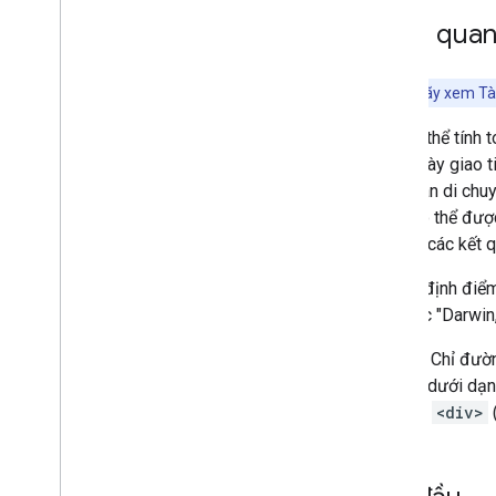
Di chuyển sang lớp Ma trận tuyến
đường mới
Tổng qua
Di chuyển sang các phương thức kết
xuất mới
Ngoài ra, hãy xem Tà
Bạn có thể tính
tượng này giao t
Thời gian di chu
cũng có thể đượ
hiển thị các kết 
Khi chỉ định điể
IL" hoặc "Darwin,
Dịch vụ Chỉ đườ
hiển thị dưới d
phần tử
<div>