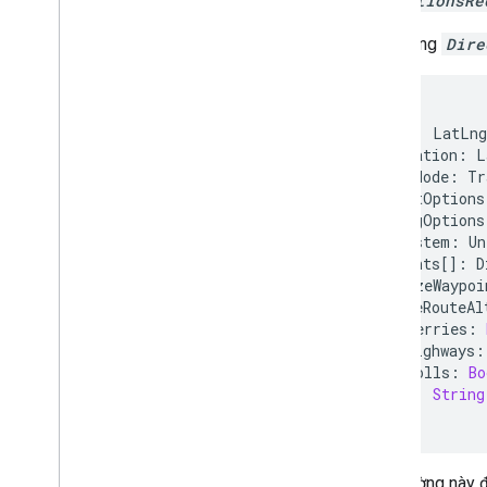
DirectionsRe
Đối tượng
Dire
{
origin
:
LatLng
destination
:
L
travelMode
:
Tr
transitOptions
drivingOptions
unitSystem
:
Un
waypoints
[]
:
D
optimizeWaypoi
provideRouteAl
avoidFerries
:
avoidHighways
:
avoidTolls
:
Bo
region
:
String
}
Các trường này đ