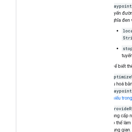
waypoint
tuyến đườn
nghĩa đen 
loc
Str
sto
tuyế
(Để biết t
optimize
ưu hoá bằn
waypoint
chiếu tron
provideR
cung cấp n
có thể làm
trung gian.