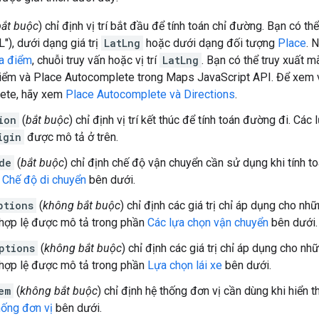
bắt buộc
) chỉ định vị trí bắt đầu để tính toán chỉ đường. Bạn có th
L"), dưới dạng giá trị
LatLng
hoặc dưới dạng đối tượng
Place
. 
a điểm
, chuỗi truy vấn hoặc vị trí
LatLng
. Bạn có thể truy xuất m
iểm và Place Autocomplete trong Maps JavaScript API. Để xem 
ete, hãy xem
Place Autocomplete và Directions
.
ion
(
bắt buộc
) chỉ định vị trí kết thúc để tính toán đường đi. Cá
igin
được mô tả ở trên.
de
(
bắt buộc
) chỉ định chế độ vận chuyển cần sử dụng khi tính to
n
Chế độ di chuyển
bên dưới.
ptions
(
không bắt buộc
) chỉ định các giá trị chỉ áp dụng cho n
ị hợp lệ được mô tả trong phần
Các lựa chọn vận chuyển
bên dưới.
ptions
(
không bắt buộc
) chỉ định các giá trị chỉ áp dụng cho 
ị hợp lệ được mô tả trong phần
Lựa chọn lái xe
bên dưới.
em
(
không bắt buộc
) chỉ định hệ thống đơn vị cần dùng khi hiển th
hống đơn vị
bên dưới.