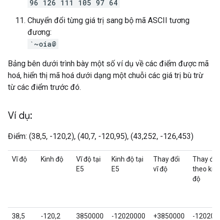
96 126 111 105 97 64
Chuyển đổi từng giá trị sang bộ mã ASCII tương
đương:
`~oia@
Bảng bên dưới trình bày một số ví dụ về các điểm được mã
hoá, hiển thị mã hoá dưới dạng một chuỗi các giá trị bù trừ
từ các điểm trước đó.
Ví dụ:
Điểm: (38,5, -120,2), (40,7, -120,95), (43,252, -126,453)
Vĩ độ
Kinh độ
Vĩ độ tại
Kinh độ tại
Thay đổi
Thay đổi
E5
E5
vĩ độ
theo kin
độ
38,5
-120,2
3850000
-12020000
+3850000
-120200