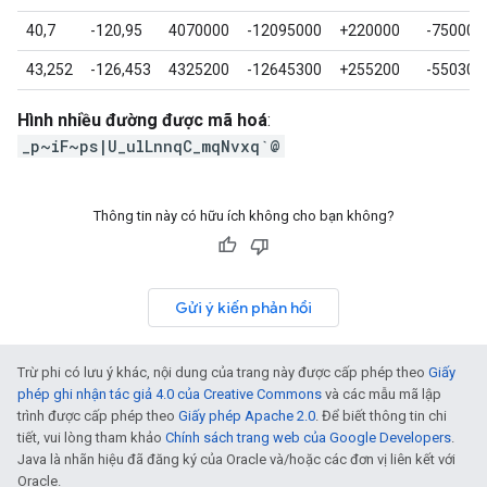
40,7
-120,95
4070000
-12095000
+220000
-75000
43,252
-126,453
4325200
-12645300
+255200
-550300
Hình nhiều đường được mã hoá
:
_p~iF~ps|U_ulLnnqC_mqNvxq`@
Thông tin này có hữu ích không cho bạn không?
Gửi ý kiến phản hồi
Trừ phi có lưu ý khác, nội dung của trang này được cấp phép theo
Giấy
phép ghi nhận tác giả 4.0 của Creative Commons
và các mẫu mã lập
trình được cấp phép theo
Giấy phép Apache 2.0
. Để biết thông tin chi
tiết, vui lòng tham khảo
Chính sách trang web của Google Developers
.
Java là nhãn hiệu đã đăng ký của Oracle và/hoặc các đơn vị liên kết với
Oracle.