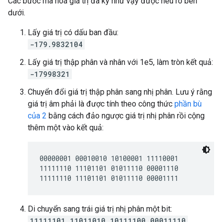
Các bước mã hoá giá trị đã ký như vậy được nêu rõ bên
dưới.
Lấy giá trị có dấu ban đầu:
-179.9832104
Lấy giá trị thập phân và nhân với 1e5, làm tròn kết quả:
-17998321
Chuyển đổi giá trị thập phân sang nhị phân. Lưu ý rằng
giá trị âm phải là được tính theo công thức
phần bù
của 2
bằng cách đảo ngược giá trị nhị phân rồi cộng
thêm một vào kết quả:
00000001 00010010 10100001 11110001

11111110 11101101 01011110 00001110

Di chuyển sang trái giá trị nhị phân một bit:
11111101 11011010 10111100 00011110