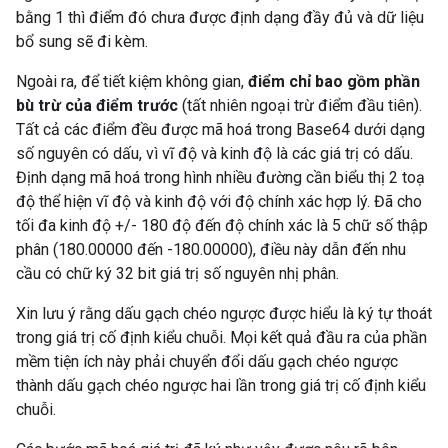
bằng 1 thì điểm đó chưa được định dạng đầy đủ và dữ liệu
bổ sung sẽ đi kèm.
Ngoài ra, để tiết kiệm không gian,
điểm chỉ bao gồm phần
bù trừ của điểm trước
(tất nhiên ngoại trừ điểm đầu tiên).
Tất cả các điểm đều được mã hoá trong Base64 dưới dạng
số nguyên có dấu, vì vĩ độ và kinh độ là các giá trị có dấu.
Định dạng mã hoá trong hình nhiều đường cần biểu thị 2 toạ
độ thể hiện vĩ độ và kinh độ với độ chính xác hợp lý. Đã cho
tối đa kinh độ +/- 180 độ đến độ chính xác là 5 chữ số thập
phân (180.00000 đến -180.00000), điều này dẫn đến nhu
cầu có chữ ký 32 bit giá trị số nguyên nhị phân.
Xin lưu ý rằng dấu gạch chéo ngược được hiểu là ký tự thoát
trong giá trị cố định kiểu chuỗi.
Mọi kết quả đầu ra của phần
mềm tiện ích này phải chuyển đổi dấu gạch chéo ngược
thành dấu gạch chéo ngược hai lần trong giá trị cố định kiểu
chuỗi.