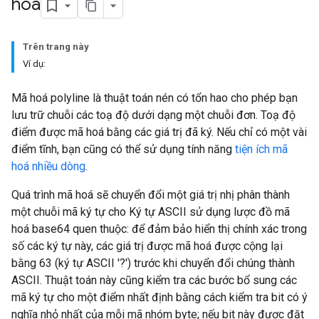
hoá
Trên trang này
Ví dụ:
Mã hoá polyline là thuật toán nén có tổn hao cho phép bạn
lưu trữ chuỗi các toạ độ dưới dạng một chuỗi đơn. Toạ độ
điểm được mã hoá bằng các giá trị đã ký. Nếu chỉ có một vài
điểm tĩnh, bạn cũng có thể sử dụng tính năng
tiện ích mã
hoá nhiều dòng
.
Quá trình mã hoá sẽ chuyển đổi một giá trị nhị phân thành
một chuỗi mã ký tự cho Ký tự ASCII sử dụng lược đồ mã
hoá base64 quen thuộc: để đảm bảo hiển thị chính xác trong
số các ký tự này, các giá trị được mã hoá được cộng lại
bằng 63 (ký tự ASCII '?') trước khi chuyển đổi chúng thành
ASCII. Thuật toán này cũng kiểm tra các bước bổ sung các
mã ký tự cho một điểm nhất định bằng cách kiểm tra bit có ý
nghĩa nhỏ nhất của mỗi mã nhóm byte; nếu bit này được đặt