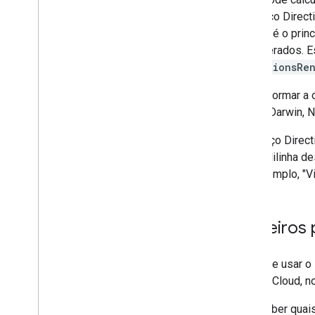
renderização
o serviço Direc
viagem é o princ
considerados. E
DirectionsRe
Para informar a 
IL" ou "Darwin, 
O serviço Direc
uma polilinha d
Por exemplo, "Vi
Primeiros
Antes de usar o 
Google Cloud, n
Para saber quai