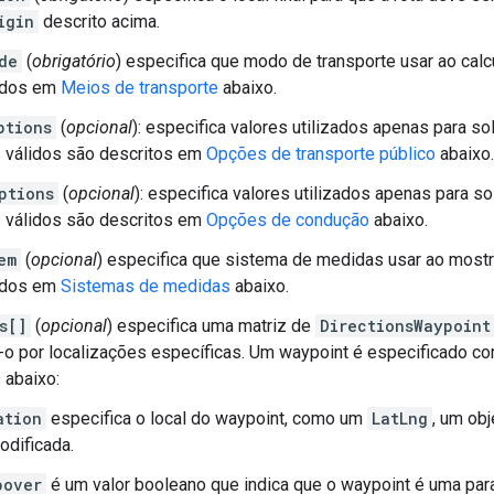
igin
descrito acima.
de
(
obrigatório
) especifica que modo de transporte usar ao calcu
ados em
Meios de transporte
abaixo.
ptions
(
opcional
): especifica valores utilizados apenas para s
 válidos são descritos em
Opções de transporte público
abaixo.
ptions
(
opcional
): especifica valores utilizados apenas para s
 válidos são descritos em
Opções de condução
abaixo.
em
(
opcional
) especifica que sistema de medidas usar ao mostr
ados em
Sistemas de medidas
abaixo.
s[]
(
opcional
) especifica uma matriz de
DirectionsWaypoint
o por localizações específicas. Um waypoint é especificado c
 abaixo:
ation
especifica o local do waypoint, como um
LatLng
, um ob
odificada.
pover
é um valor booleano que indica que o waypoint é uma parad