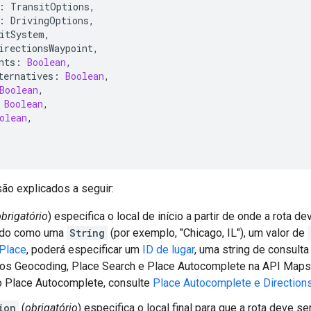
:
TransitOptions
,
:
DrivingOptions
,
itSystem
,
irectionsWaypoint
,
nts
:
Boolean
,
ternatives
:
Boolean
,
Boolean
,
Boolean
,
olean
,
o explicados a seguir:
brigatório
) especifica o local de início a partir de onde a rota d
ado como uma
String
(por exemplo, "Chicago, IL"), um valor de
Place
, poderá especificar um
ID de lugar
, uma string de consulta
ços Geocoding, Place Search e Place Autocomplete na API Maps
o Place Autocomplete, consulte
Place Autocomplete e Direction
ion
(
obrigatório
) especifica o local final para que a rota deve