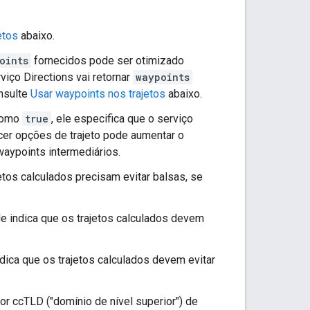
etos
abaixo.
oints
fornecidos pode ser otimizado
rviço Directions vai retornar
waypoints
onsulte
Usar waypoints nos trajetos
abaixo.
 como
true
, ele especifica que o serviço
cer opções de trajeto pode aumentar o
aypoints intermediários.
jetos calculados precisam evitar balsas, se
ele indica que os trajetos calculados devem
indica que os trajetos calculados devem evitar
or ccTLD ("domínio de nível superior") de