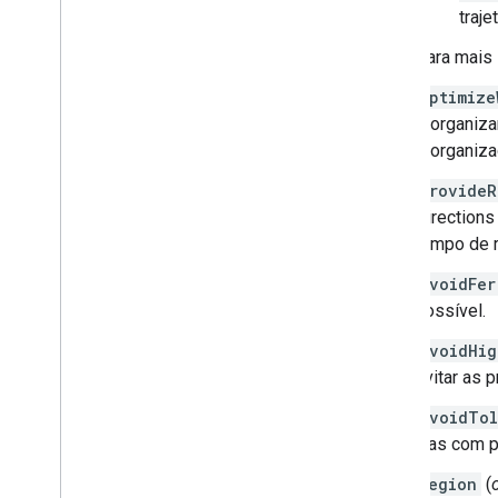
traje
Para mais
optimize
reorganiz
reorganiz
provideR
Directions
tempo de r
avoidFer
possível.
avoidHig
evitar as p
avoidTol
vias com p
region
(