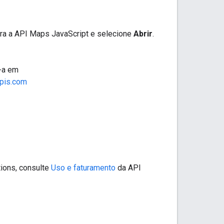
ara a API Maps JavaScript e selecione
Abrir
.
e-a em
apis.com
tions, consulte
Uso e faturamento
da API