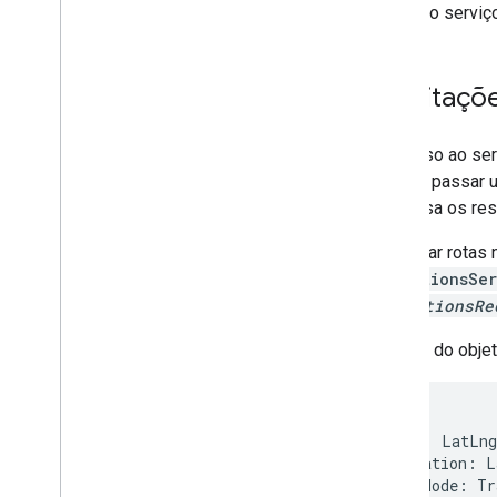
O uso do serviç
Solicitaçõ
O acesso ao ser
precisa passar
processa os res
Para usar rotas 
DirectionsSe
DirectionsRe
O literal do obje
{
origin
:
LatLng
destination
:
L
travelMode
:
Tr