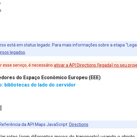
s
s
rso está em status legado. Para mais informações sobre a etapa "Lega
ursos legados
.
r esse serviço, é necessário
ativar a API Directions (legada) no seu proj
dores do Espaço Econômico Europeu (EEE)
 bibliotecas do lado do servidor
l
eferência da API Maps JavaScript:
Directions
lar rotas (com diferentes meios de transporte) usando o objeto