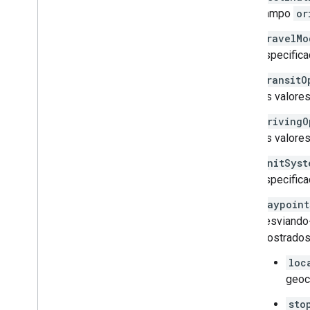
campo
or
travelMo
especific
transitO
Os valores
drivingO
Os valores
unitSyst
especific
waypoint
desviando-
mostrados
loc
geoc
sto