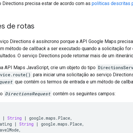
o Directions precisa estar de acordo com as
políticas descritas 
es de rotas
viço Directions é assíncrono porque a API Google Maps precisa 
 um método de
callback
a ser executado quando a solicitação for
ultados. O serviço Directions pode retornar mais de um itinerá
na API Maps JavaScript, crie um objeto do tipo
DirectionsSer
rvice.route()
para iniciar uma solicitação ao serviço Directions
quest
que contém os termos de entrada e um método de callbac
to
DirectionsRequest
contém os seguintes campos:
|
String
|
google
.
maps
.
Place
,
atLng
|
String
|
google
.
maps
.
Place
,
avelMode
,