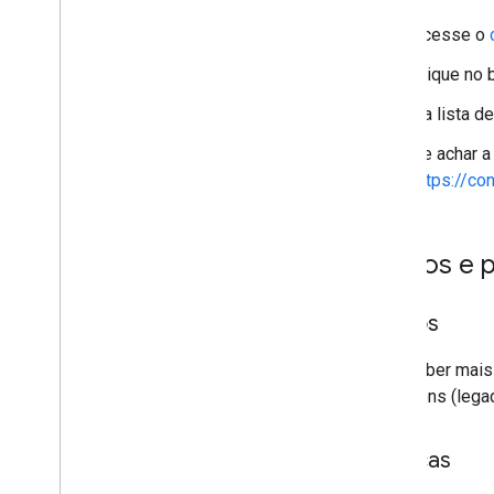
Acesse o
Clique no
Na lista d
Se achar a
https://co
Preços e p
Preços
Para saber mais 
Directions (lega
Políticas