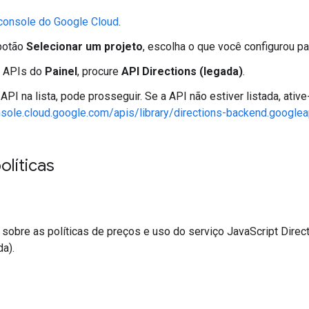
console do Google Cloud
.
 botão
Selecionar um projeto
, escolha o que você configurou p
e APIs do
Painel
, procure
API Directions (legada)
.
 API na lista, pode prosseguir. Se a API não estiver listada, ativ
nsole.cloud.google.com/apis/library/directions-backend.google
olíticas
sobre as políticas de preços e uso do serviço JavaScript Direc
da).