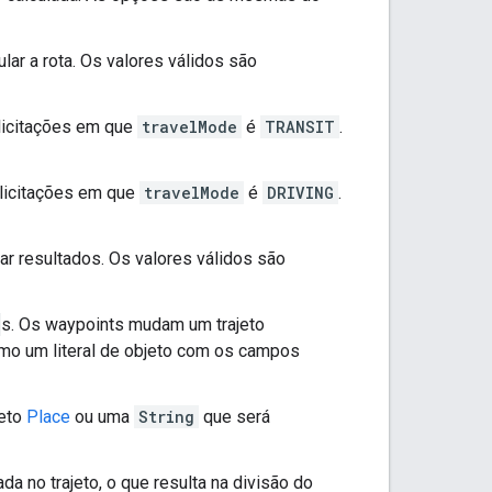
lar a rota. Os valores válidos são
olicitações em que
travelMode
é
TRANSIT
.
olicitações em que
travelMode
é
DRIVING
.
ar resultados. Os valores válidos são
s. Os waypoints mudam um trajeto
omo um literal de objeto com os campos
jeto
Place
ou uma
String
que será
a no trajeto, o que resulta na divisão do