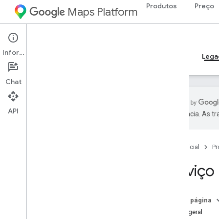
Produtos
Preço
Maps Platform
Web
Maps JavaScript API
Informações
Guias
Referência
Exemplos
Recursos
Lega
Chat
API
preferência. As t
Serviço do Places (legado)
Place Search e Details
Página inicial
Pr
Place Autocomplete
Campos de dados de lugares
Serviço 
Tipos de locais
Directions e Distance Matrix
Nesta página
(legado)
Visão geral
Instruções