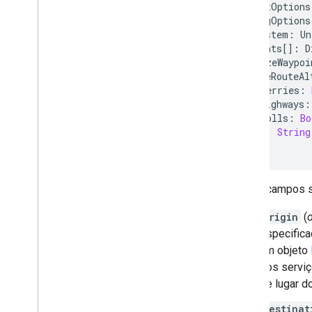
transitOptions
drivingOptions
unitSystem
:
Un
waypoints
[]
:
D
optimizeWaypoi
provideRouteAl
avoidFerries
:
avoidHighways
:
avoidTolls
:
Bo
region
:
String
}
Esses campos sã
origin
(
o
especific
um objeto
dos servi
de lugar d
destinat