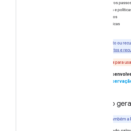
Primeiros passo
Distance Matrix
Preços e política
Preços
Migrar para o Places (novo)
Políticas
Visão geral da migração
Migrar para os novos detalhes do lugar
Migrar para o novo Place Search
Este produto ou recu
Migrar para a nova Pesquisa nas
consulte
Produtos e rec
proximidades
Migrar para o novo Place Photos
Importante
:para usa
Migrar para as novas avaliações de
lugar
Desenvolve
Migrar para o novo Place Autocomplete
Observação:
Migrar para o novo widget de
preenchimento automático
Visão gera
Migrar para a biblioteca Routes da
API Maps Java
Script
Migrar para a nova classe Route
Consulte também a R
Migrar para a nova classe Route
Matrix
Migrar para os novos métodos de
Você pode calcu