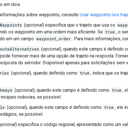
to em dois.
 informações sobre waypoints, consulte
Usar waypoints nos traj
Waypoints
(
opcional
) especifica que o trajeto que usa os
wayp
ando os waypoints em uma ordem mais eficiente. Se
true
, o se
ado em um campo
waypoint_order
. Para mais informações, c
outeAlternatives
(
opcional
), quando este campo é definido
 pode fornecer mais de uma opção de trajeto na resposta. Forne
esposta do servidor. Disponível apenas para solicitações sem w
ries
(
opcional
), quando definido como
true
, indica que os tra
hways
(
opcional
), quando este campo é definido como
true
, 
rincipais rodovias, se possível.
ls
(
opcional
), quando este campo é definido como
true
, ele 
edágios, se possível.
opcional
) especifica o código regional, apresentado como um val