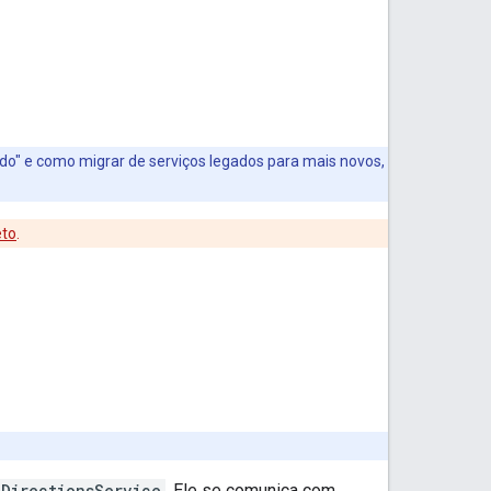
do" e como migrar de serviços legados para mais novos,
eto
.
DirectionsService
. Ele se comunica com