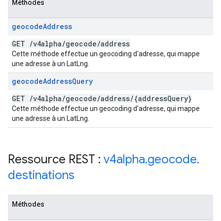
Méthodes
geocode
Address
GET
/
v4alpha
/
geocode
/
address
Cette méthode effectue un geocoding d'adresse, qui mappe
une adresse à un LatLng.
geocode
Address
Query
GET
/
v4alpha
/
geocode
/
address
/
{address
Query}
Cette méthode effectue un geocoding d'adresse, qui mappe
une adresse à un LatLng.
Ressource REST :
v4alpha
.
geocode
.
destinations
Méthodes