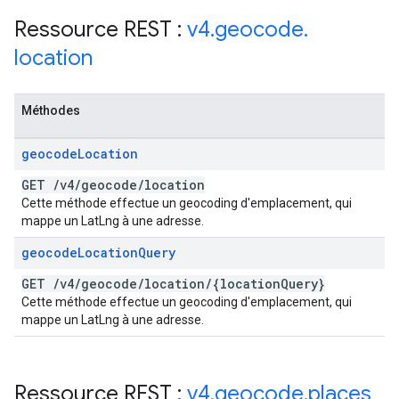
Ressource REST :
v4
.
geocode
.
location
Méthodes
geocode
Location
GET
/
v4
/
geocode
/
location
Cette méthode effectue un geocoding d'emplacement, qui
mappe un LatLng à une adresse.
geocode
Location
Query
GET
/
v4
/
geocode
/
location
/
{location
Query}
Cette méthode effectue un geocoding d'emplacement, qui
mappe un LatLng à une adresse.
Ressource REST :
v4
.
geocode
.
places