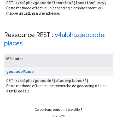
GET
/
v4alpha
/
geocode
/
location
/
{location
Query}
Cette méthode effectue un geocoding d'emplacement, qui
mappe un LatLng à une adresse.
Ressource REST :
v4alpha
.
geocode
.
places
Méthodes
geocode
Place
GET
/
v4alpha
/
geocode
/
{place=places
/
*}
Cette méthode effectue une recherche de geocoding à l'aide
d'un ID de lieu.
Ce contenu vous a-t-il été utile ?