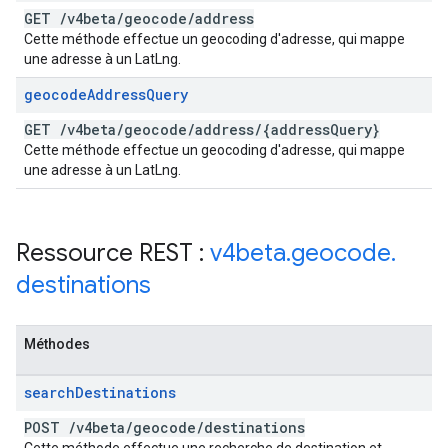
GET
/
v4beta
/
geocode
/
address
Cette méthode effectue un geocoding d'adresse, qui mappe
une adresse à un LatLng.
geocode
Address
Query
GET
/
v4beta
/
geocode
/
address
/
{address
Query}
Cette méthode effectue un geocoding d'adresse, qui mappe
une adresse à un LatLng.
Ressource REST :
v4beta
.
geocode
.
destinations
Méthodes
search
Destinations
POST
/
v4beta
/
geocode
/
destinations