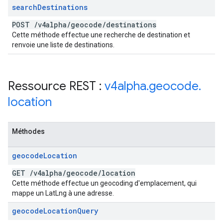
search
Destinations
POST
/
v4alpha
/
geocode
/
destinations
Cette méthode effectue une recherche de destination et
renvoie une liste de destinations.
Ressource REST :
v4alpha
.
geocode
.
location
Méthodes
geocode
Location
GET
/
v4alpha
/
geocode
/
location
Cette méthode effectue un geocoding d'emplacement, qui
mappe un LatLng à une adresse.
geocode
Location
Query