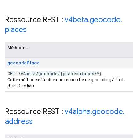
Ressource REST :
v4beta
.
geocode
.
places
Méthodes
geocode
Place
GET
/
v4beta
/
geocode
/
{place=places
/
*}
Cette méthode effectue une recherche de geocoding à l'aide
d'un ID de lieu.
Ressource REST :
v4alpha
.
geocode
.
address