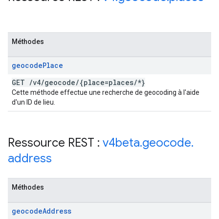
Méthodes
geocode
Place
GET
/
v4
/
geocode
/
{place=places
/
*}
Cette méthode effectue une recherche de geocoding à l'aide
d'un ID de lieu.
Ressource REST :
v4beta
.
geocode
.
address
Méthodes
geocode
Address