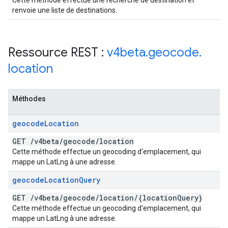
Cette méthode effectue une recherche de destination et
renvoie une liste de destinations.
Ressource REST :
v4beta
.
geocode
.
location
Méthodes
geocode
Location
GET
/
v4beta
/
geocode
/
location
Cette méthode effectue un geocoding d'emplacement, qui
mappe un LatLng à une adresse.
geocode
Location
Query
GET
/
v4beta
/
geocode
/
location
/
{location
Query}
Cette méthode effectue un geocoding d'emplacement, qui
mappe un LatLng à une adresse.