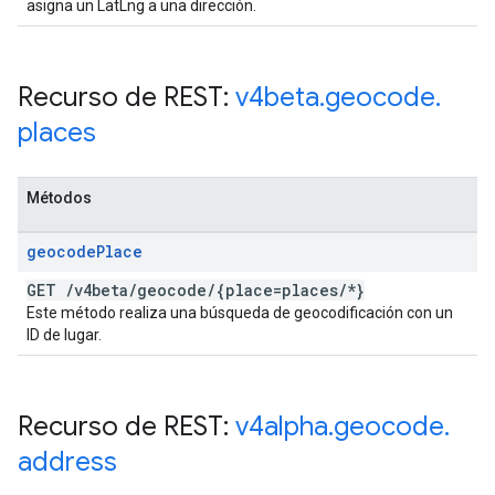
asigna un LatLng a una dirección.
Recurso de REST:
v4beta
.
geocode
.
places
Métodos
geocode
Place
GET
/
v4beta
/
geocode
/
{place=places
/
*}
Este método realiza una búsqueda de geocodificación con un
ID de lugar.
Recurso de REST:
v4alpha
.
geocode
.
address