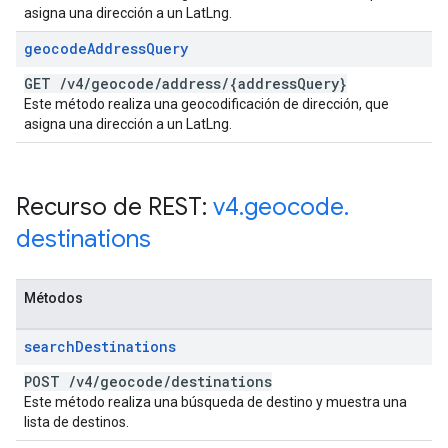
asigna una dirección a un LatLng.
geocode
Address
Query
GET
/
v4
/
geocode
/
address
/
{address
Query}
Este método realiza una geocodificación de dirección, que
asigna una dirección a un LatLng.
Recurso de REST:
v4
.
geocode
.
destinations
Métodos
search
Destinations
POST
/
v4
/
geocode
/
destinations
Este método realiza una búsqueda de destino y muestra una
lista de destinos.