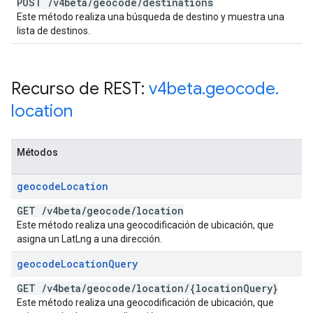
POST
/
v4beta
/
geocode
/
destinations
Este método realiza una búsqueda de destino y muestra una
lista de destinos.
Recurso de REST:
v4beta
.
geocode
.
location
Métodos
geocode
Location
GET
/
v4beta
/
geocode
/
location
Este método realiza una geocodificación de ubicación, que
asigna un LatLng a una dirección.
geocode
Location
Query
GET
/
v4beta
/
geocode
/
location
/
{location
Query}
Este método realiza una geocodificación de ubicación, que