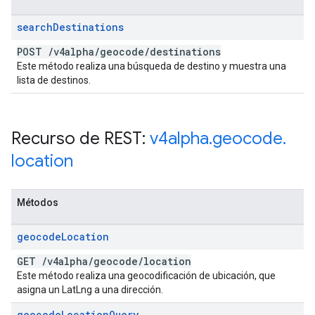
search
Destinations
POST
/
v4alpha
/
geocode
/
destinations
Este método realiza una búsqueda de destino y muestra una
lista de destinos.
Recurso de REST:
v4alpha
.
geocode
.
location
Métodos
geocode
Location
GET
/
v4alpha
/
geocode
/
location
Este método realiza una geocodificación de ubicación, que
asigna un LatLng a una dirección.
geocode
Location
Query