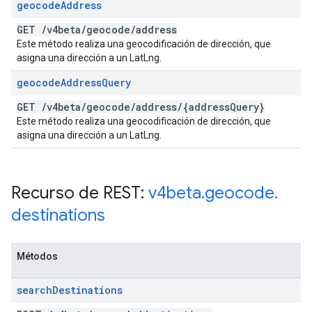
geocode
Address
GET
/
v4beta
/
geocode
/
address
Este método realiza una geocodificación de dirección, que
asigna una dirección a un LatLng.
geocode
Address
Query
GET
/
v4beta
/
geocode
/
address
/
{address
Query}
Este método realiza una geocodificación de dirección, que
asigna una dirección a un LatLng.
Recurso de REST:
v4beta
.
geocode
.
destinations
Métodos
search
Destinations