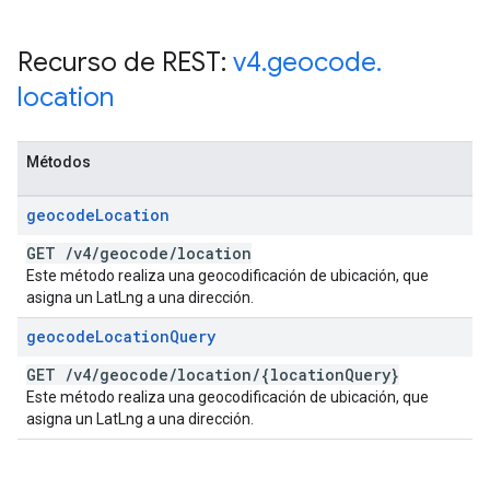
Recurso de REST:
v4
.
geocode
.
location
Métodos
geocode
Location
GET
/
v4
/
geocode
/
location
Este método realiza una geocodificación de ubicación, que
asigna un LatLng a una dirección.
geocode
Location
Query
GET
/
v4
/
geocode
/
location
/
{location
Query}
Este método realiza una geocodificación de ubicación, que
asigna un LatLng a una dirección.