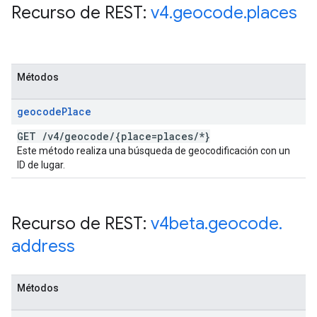
Recurso de REST:
v4
.
geocode
.
places
Métodos
geocode
Place
GET
/
v4
/
geocode
/
{place=places
/
*}
Este método realiza una búsqueda de geocodificación con un
ID de lugar.
Recurso de REST:
v4beta
.
geocode
.
address
Métodos