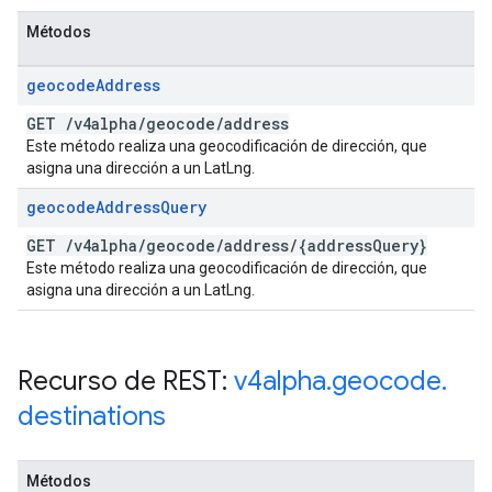
Métodos
geocode
Address
GET
/
v4alpha
/
geocode
/
address
Este método realiza una geocodificación de dirección, que
asigna una dirección a un LatLng.
geocode
Address
Query
GET
/
v4alpha
/
geocode
/
address
/
{address
Query}
Este método realiza una geocodificación de dirección, que
asigna una dirección a un LatLng.
Recurso de REST:
v4alpha
.
geocode
.
destinations
Métodos