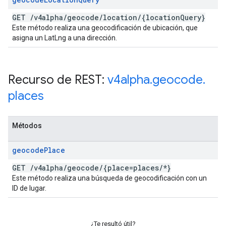
GET
/
v4alpha
/
geocode
/
location
/
{location
Query}
Este método realiza una geocodificación de ubicación, que
asigna un LatLng a una dirección.
Recurso de REST:
v4alpha
.
geocode
.
places
Métodos
geocode
Place
GET
/
v4alpha
/
geocode
/
{place=places
/
*}
Este método realiza una búsqueda de geocodificación con un
ID de lugar.
¿Te resultó útil?