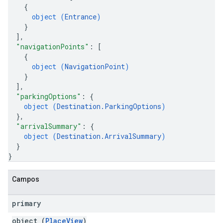
{
object (
Entrance
)
}
]
,
"navigationPoints"
: 
[
{
object (
NavigationPoint
)
}
]
,
"parkingOptions"
: 
{
object (
Destination.ParkingOptions
)
}
,
"arrivalSummary"
: 
{
object (
Destination.ArrivalSummary
)
}
}
Campos
primary
object (
PlaceView
)