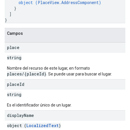
object (
PlaceView.AddressComponent
)
}
]
}
Campos
place
string
Nombre del recurso de este lugar, en formato
places/{placeId}
. Se puede usar para buscar el lugar.
place
Id
string
Es el identificador único de un lugar.
display
Name
object (
LocalizedText
)