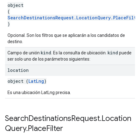
object
(
SearchDestinationsRequest.LocationQuery.PlaceFilte
)
Opcional. Son los filtros que se aplicarán a los candidatos de
destino.
kind
kind
Campo de unión
. Es la consulta de ubicación.
puede
ser solo uno de los parámetros siguientes:
location
object (
LatLng
)
Es una ubicación LatLng precisa.
Search
Destinations
Request
.
Location
Query
.
Place
Filter