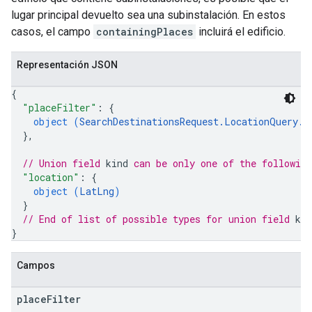
lugar principal devuelto sea una subinstalación. En estos
casos, el campo
containingPlaces
incluirá el edificio.
Representación JSON
{
"placeFilter"
: 
{
object (
SearchDestinationsRequest.LocationQuery.P
}
,
// Union field 
kind
 can be only one of the followin
"location"
: 
{
object (
LatLng
)
}
// End of list of possible types for union field 
kin
}
Campos
place
Filter