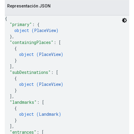
Representación JSON
{
"primary"
: 
{
object (
PlaceView
)
}
,
"containingPlaces"
: 
[
{
object (
PlaceView
)
}
]
,
"subDestinations"
: 
[
{
object (
PlaceView
)
}
]
,
"landmarks"
: 
[
{
object (
Landmark
)
}
]
,
"entrances"
: 
[