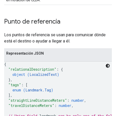
en notación de CLDR.
Punto de referencia
Los puntos de referencia se usan para comunicar dónde
está el destino o ayudar a llegar a él.
Representación JSON
{
"relationalDescription"
: 
{
object (
LocalizedText
)
}
,
"tags"
: 
[
enum (
Landmark.Tag
)
]
,
"straightLineDistanceMeters"
: 
number
,
"travelDistanceMeters"
: 
number
,
// Union field 
landmark
 can be only one of the foll