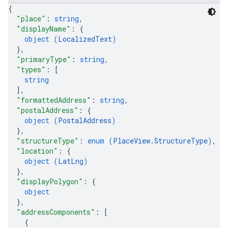
{
"place"
: 
string
,
"displayName"
: 
{
object (
LocalizedText
)
}
,
"primaryType"
: 
string
,
"types"
: 
[
string
]
,
"formattedAddress"
: 
string
,
"postalAddress"
: 
{
object (
PostalAddress
)
}
,
"structureType"
: 
enum (
PlaceView.StructureType
)
,
"location"
: 
{
object (
LatLng
)
}
,
"displayPolygon"
: 
{
object
}
,
"addressComponents"
: 
[
{