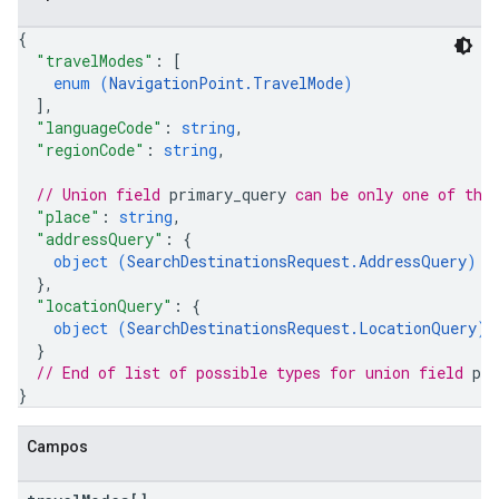
{
"travelModes"
: 
[
enum (
NavigationPoint.TravelMode
)
]
,
"languageCode"
: 
string
,
"regionCode"
: 
string
,
// Union field 
primary_query
 can be only one of the
"place"
: 
string
,
"addressQuery"
: 
{
object (
SearchDestinationsRequest.AddressQuery
)
}
,
"locationQuery"
: 
{
object (
SearchDestinationsRequest.LocationQuery
)
}
// End of list of possible types for union field 
pr
}
Campos