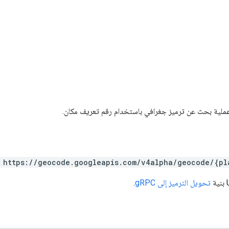
عملية بحث عن ترميز جغرافي باستخدام رقم تعريف مكان.
 https://geocode.googleapis.com/v4alpha/geocode/{pl
تحويل الترميز إلى gRPC
.