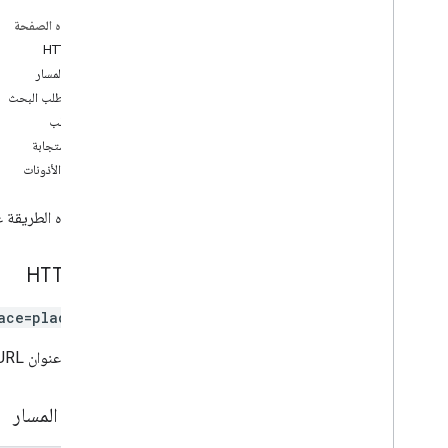
geocode
.
location
على هذه الصفحة
geocode
.
places
طلب HTTP
نظرة عامة
مَعلمات المسار
geocode
Place
مَعلمات طلب البحث
الأنواع
نص الطلب
Geocode
Address
Request
.
نص الاستجابة
Location
Bias
نطاقات الأذونات
Geocode
Address
Response
Geocode
Location
Response
تُجري هذه الطريقة 
Geocode
Result
Geocode
Result
.
Granularity
Plus
Code
طلب HTTP
الأنواع المشتركة
ace=places/*}
مرجع استدعاء إجراء عن بُعد (RPC)
يستخدم عنوان URL بنية
مَعلمات المسار