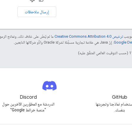
إرسال ملاحظات
بموجب
ترخيص Creative Commons Attribution 4.0‏
ما لم يُنصّ على خلاف ذلك، ونماذج الر
. إنّ Java هي علامة تجارية مسجَّلة لشركة Oracle و/أو شركائها التابعين.
Discord
GitHub
تخدام نماذجنا وتجربتها
الدردشة مع المطوّرين الآخرين حول
بنفسك.
"منصة خرائط Google"