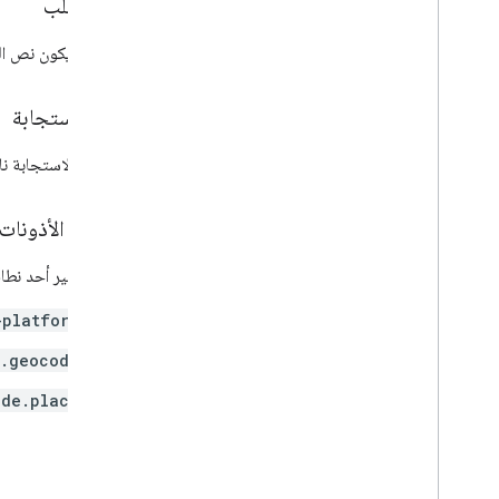
نص الطلب
يجب أن يكون نص الط
نص الاستجابة
إذا كانت الاستجابة
نطاقات الأذونات
يجب توفير أحد نطاقات OAuth ال
-platform
m.geocode
ode.place