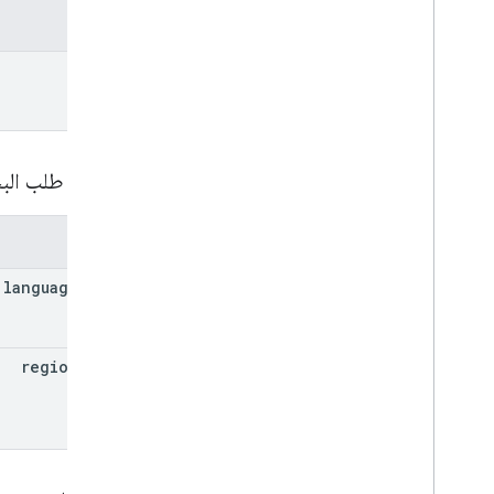
المعلمات
place
مَعلمات طلب ال
المعلمات
language
Code
region
Code