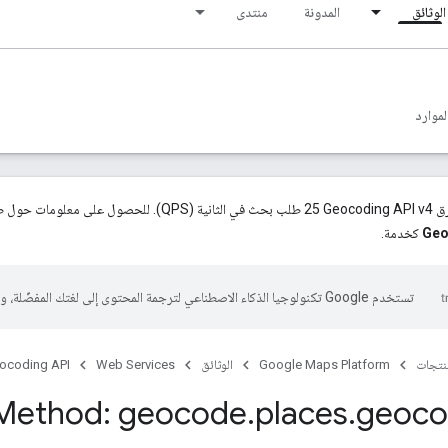
الوثائق
المدونة
منتدى
لموارد
ى الاطّلاع على
Geo
كخدمة.
تستخدم Google تكنولوجيا الذكاء الاصطناعي لترجمة المحتوى إلى لغتك المفضّلة، وقد تتضمّن بعض الأخطاء.
منتجات
Google Maps Platform
الوثائق
Web Services
ocoding API
Method: geocode
.
places
.
geoc