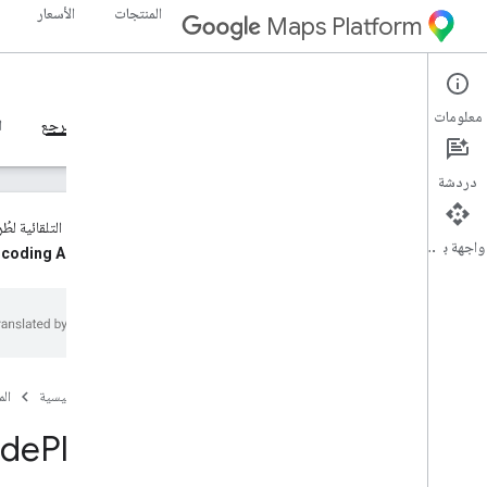
المنتجات
الأسعار
Maps Platform
Geocoding API
Web Services
معلومات
الإصدار 4 من أدلة المطوّرين
الإصدار 3 من أدلة المطوّرين
المرجع
ا
دردشة
تبلغ الحصة التلقائية لطُرق Geocoding API v4‏ 25 طلب بحث في الثانية (QPS). للحصول على معلومات حول طلب حصة أعلى، يُرج
واجهة برمجة التطبيقات
واختيار
coding API
مرجع REST
نظرة عامة
v4
v4beta
v4alpha
الصفحة الرئيسية
ال
موارد REST
ode
Place
geocode
.
address
geocode
.
destinations