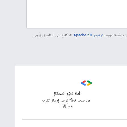
موز مرخّصة بموجب
ترخيص Apache 2.0‏
. للاطّلاع على التفاصيل، يُرجى
أداة تتبّع المشاكل
هل حدث خطأ؟ يُرجى إرسال تقرير
خطأ إلينا.