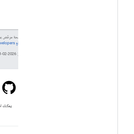
إنّ محتوى هذه الصفحة مرخّص 
مراجعة
سياسات موقع Google Developers‏
تاريخ التعديل الأخير: 2026-02-11 (حسب التوقيت العالمي المتفَّق عليه)
Stack Overflow
اطرح سؤالاً ضمن علامة google-
يمكنك اس
maps.