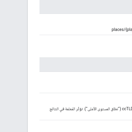
اختياريّ. رمز المنطقة رمز المنطقة، ويتم تحديده كقيمة من حرفين ccTLD ("نطاق المستوى الأعلى"). تؤثّر المَعلمة في النتائج