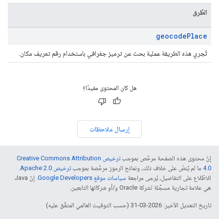
الطُرق
geocode
Place
تُجري هذه الطريقة عملية بحث عن ترميز جغرافي باستخدام رقم تعريف مكان.
هل كان المحتوى مفيدًا؟
إرسال ملاحظات
إنّ محتوى هذه الصفحة مرخّص بموجب
ترخيص Creative Commons Attribution
4.0‏
ما لم يُنصّ على خلاف ذلك، ونماذج الرموز مرخّصة بموجب
ترخيص Apache 2.0‏
.
للاطّلاع على التفاصيل، يُرجى مراجعة
سياسات موقع Google Developers‏
. إنّ Java
هي علامة تجارية مسجَّلة لشركة Oracle و/أو شركائها التابعين.
تاريخ التعديل الأخير: 2026-03-31 (حسب التوقيت العالمي المتفَّق عليه)