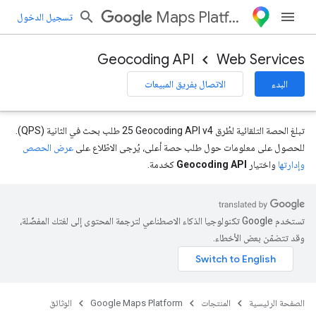
Maps Platform
تسجيل الدخول
Geocoding API
Web Services
البدء
الاتصال بفريق المبيعات
تبلغ الحصة التلقائية لطُرق Geocoding API v4‏ 25 طلب بحث في الثانية (QPS).
للحصول على معلومات حول طلب حصة أعلى، يُرجى الاطّلاع على
عرض الحصص
وإدارتها
واختيار
Geocoding API
كخدمة.
تستخدم Google تكنولوجيا الذكاء الاصطناعي لترجمة المحتوى إلى لغتك المفضّلة،
وقد تتضمّن بعض الأخطاء.
الصفحة الرئيسية
المنتجات
Google Maps Platform
الوثائق