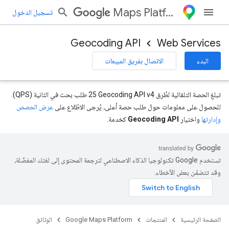
Maps Platform
تسجيل الدخول
Geocoding API
Web Services
البدء
الاتصال بفريق المبيعات
تبلغ الحصة التلقائية لطُرق Geocoding API v4‏ 25 طلب بحث في الثانية (QPS).
للحصول على معلومات حول طلب حصة أعلى، يُرجى الاطّلاع على
عرض الحصص
وإدارتها
واختيار
Geocoding API
كخدمة.
تستخدم Google تكنولوجيا الذكاء الاصطناعي لترجمة المحتوى إلى لغتك المفضّلة،
وقد تتضمّن بعض الأخطاء.
الصفحة الرئيسية
المنتجات
Google Maps Platform
الوثائق