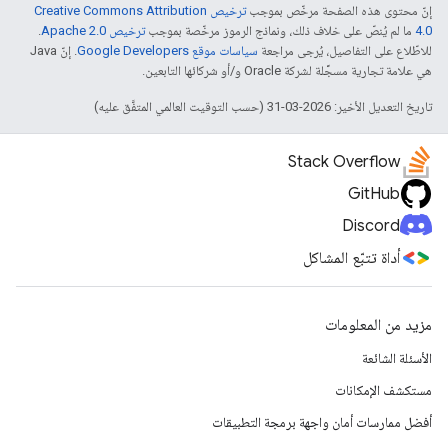
إنّ محتوى هذه الصفحة مرخّص بموجب
ترخيص Creative Commons Attribution
4.0‏
ما لم يُنصّ على خلاف ذلك، ونماذج الرموز مرخّصة بموجب
ترخيص Apache 2.0‏
.
للاطّلاع على التفاصيل، يُرجى مراجعة
سياسات موقع Google Developers‏
. إنّ Java
هي علامة تجارية مسجَّلة لشركة Oracle و/أو شركائها التابعين.
تاريخ التعديل الأخير: 2026-03-31 (حسب التوقيت العالمي المتفَّق عليه)
Stack Overflow
GitHub
Discord
أداة تتبّع المشاكل
مزيد من المعلومات
الأسئلة الشائعة
مستكشف الإمكانات
أفضل ممارسات أمان واجهة برمجة التطبيقات