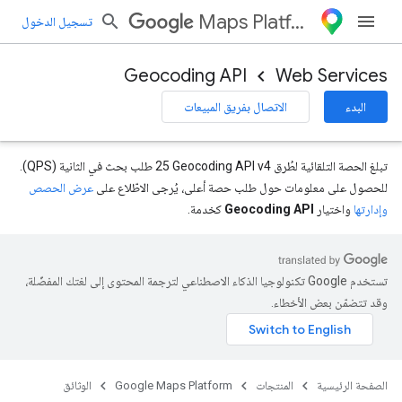
Maps Platform
تسجيل الدخول
Geocoding API
Web Services
البدء
الاتصال بفريق المبيعات
تبلغ الحصة التلقائية لطُرق Geocoding API v4‏ 25 طلب بحث في الثانية (QPS).
للحصول على معلومات حول طلب حصة أعلى، يُرجى الاطّلاع على
عرض الحصص
وإدارتها
واختيار
Geocoding API
كخدمة.
تستخدم Google تكنولوجيا الذكاء الاصطناعي لترجمة المحتوى إلى لغتك المفضّلة،
وقد تتضمّن بعض الأخطاء.
الصفحة الرئيسية
المنتجات
Google Maps Platform
الوثائق