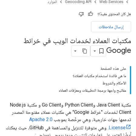
Web Services
Geocoding API
الموارد
هل كان المحتوى مفيدًا؟
إرسال ملاحظات
مكتبات العملاء لخدمات الويب في خرائط
Google
على هذه الصفحة
ما هي فائدة استخدام مكتبات العملاء؟
الأحكام والشروط
مفاتيح واجهة برمجة التطبيقات ومعرّفات العملاء
مكتبة Java Client وPython Client وGo Client و مكتبة Node.js
Client لخدمات "خرائط Google" هي مكتبات عملاء مفتوحة المصدر
تدعمها جهات خارجية، وهي مرخّصة بموجب
Apache 2.0
License
. وهي متوفرة للتنزيل والمساهمة في GitHub، حيث يمكنك
أيضًا العثور على تعليمات التثبيت ورمز برمجي نموذجي: