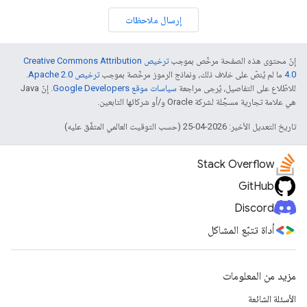
إرسال ملاحظات
إنّ محتوى هذه الصفحة مرخّص بموجب
ترخيص Creative Commons Attribution
4.0‏
ما لم يُنصّ على خلاف ذلك، ونماذج الرموز مرخّصة بموجب
ترخيص Apache 2.0‏
.
للاطّلاع على التفاصيل، يُرجى مراجعة
سياسات موقع Google Developers‏
. إنّ Java
هي علامة تجارية مسجَّلة لشركة Oracle و/أو شركائها التابعين.
تاريخ التعديل الأخير: 2026-04-25 (حسب التوقيت العالمي المتفَّق عليه)
Stack Overflow
GitHub
Discord
أداة تتبّع المشاكل
مزيد من المعلومات
الأسئلة الشائعة