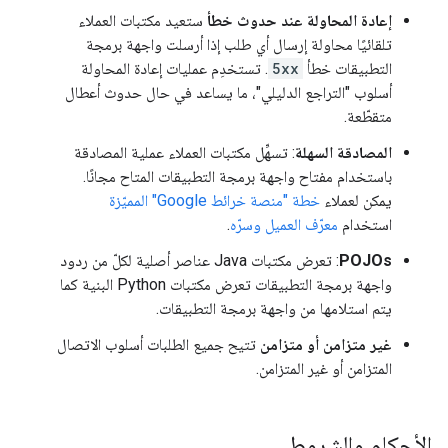
إعادة المحاولة عند حدوث خطأ
ستعيد مكتبات العملاء
تلقائيًا محاولة إرسال أي طلب إذا أرسلت واجهة برمجة
التطبيقات خطأ
5xx
. تستخدِم عمليات إعادة المحاولة
أسلوب "التراجع الدليلي"، ما يساعد في حال حدوث أعطال
متقطّعة.
المصادقة السهلة
: تسهِّل مكتبات العملاء عملية المصادقة
باستخدام مفتاح واجهة برمجة التطبيقات المتاح مجانًا.
يمكن لعملاء
خطة "منصة خرائط Google" المميّزة
استخدام
معرّف العميل وسرّه
.
POJOs
: تعرض مكتبات Java عناصر أصلية لكلّ من ردود
واجهة برمجة التطبيقات تعرض مكتبات Python البنية كما
يتم استلامها من واجهة برمجة التطبيقات.
غير متزامن أو متزامن
تتيح جميع الطلبات أسلوب الاتصال
المتزامن أو غير المتزامن.
الأحكام والشروط