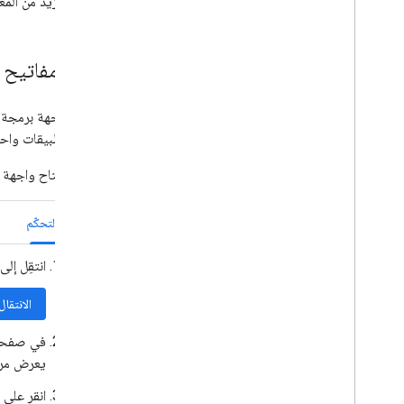
مفعّلة. لمزيد من الم
إنشاء مفاتيح 
مفتاح واجهة برمجة 
برمجة تطبيقات واحد
لإنشاء مفتاح واجهة ب
وحدة التحكّم
انتقِل إ
الانتقا
في صفح
يعرض مربّ
انقر على