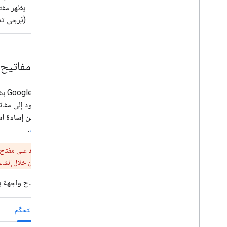
يظهر مفت
(يُرجى تذك
تقييد مفاتيح
تنص
إضافة قيود إلى مفات
الناتجة عن إساءة ا
التطبيقات
.
عند فرض قيود على مفتاح واجهة برمج
أفضل الممارسات من خلال إنشاء 
لحظر مفتاح واجهة برم
وحدة التحكّم