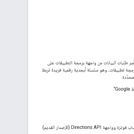
غير المصرَّح به من خلال حصر طلبات البيانات من واجهة برمجة التطبيقات على
برمجة تطبيقات، وهو سلسلة أبجدية رقمية فريدة تربط
".
قبل البدء في استخدام Directions API (الإصدار القديم)، يجب أن يكون لديك مشروع يتضمّن حساب فوترة وواجهة Directions API (الإصدار القديم)