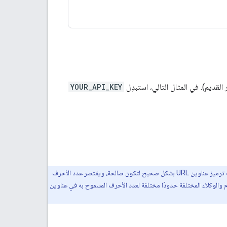
YOUR_API_KEY
عند استخدام "خدمات الويب"، يجب أن تكون جميع الأحرف الخاصة داخل المَعلمات بترميز عنوان URL. يجب ترميز عناوين URL بشكل صحيح لتكون صالحة، ويقتصر عدد الأحرف
دّ عند إنشاء عناوين URL، إذ قد تفرض المتصفّحات والخوادم والوكلاء المختلفة حدودًا مختلفة لعدد الأحرف المسموح به في عناوين