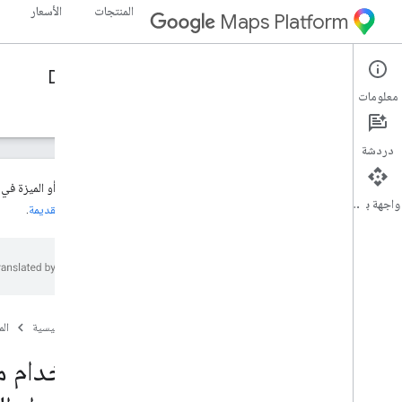
المنتجات
الأسعار
Maps Platform
Directions API (Legacy)
Web Services
معلومات
الأدلة
الموارد
دردشة
هذا المنتج أو الميزة ف
واجهة برمجة التطبيقات
والميزات القديمة
.
Directions API (الإصدار القديم)
نظرة عامة
البدء
الإعداد
الصفحة الرئيسية
ال
إعداد مشروعك على Google Cloud
استخدام مفاتيح واجهة برمجة التطبيقات