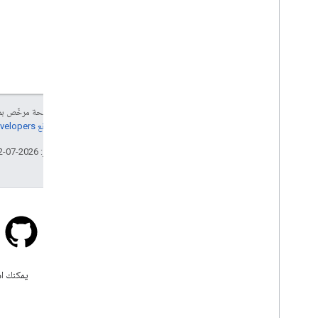
إنّ محتوى هذه الصفحة مرخّص 
مراجعة
سياسات موقع Google Developers‏
تاريخ التعديل الأخير: 2026-07-12 (حسب التوقيت العالمي المتفَّق عليه)
Stack Overflow
اطرح سؤالاً ضمن علامة google-
يمكنك اس
maps.