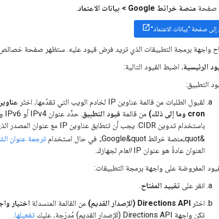
لى صفحة
منصة خرائط Google > بيانات الاعتماد
.
ل إلى صفحة "بيانات الاعتماد"
تاح واجهة برمجة التطبيقات الذي تريد فرض قيود عليه. ستظهر صفحة خصائص 
يود الرئيسية
، اضبط القيود التالية:
ود التطبيق:
لقبول الطلبات من قائمة عناوين IP لخادم الويب التي تقدّمها، اختَر
cron وما إلى ذلك)
من قائمة
قيود التطبيق
. حد
باستخدام تدوين CIDR. يجب أن تتطابق عناوين IP 
&quot;منصة خرائط Google&quot;. في حال استخدام
ترجمة عنوان الشبكة 
العنوان عادةً هو عنوان IP
العام
لجهازك.
قيود المفروضة على واجهة برمجة التطبيقات:
انقر على
تقييد المفتاح
.
اختَر
Directions API (الإصدار القديم)
من القائمة المنسدلة
اختيار واج
تكن واجهة Directions API (الإصدار القديم) مُدرَجة، عليك
تفعيلها
.