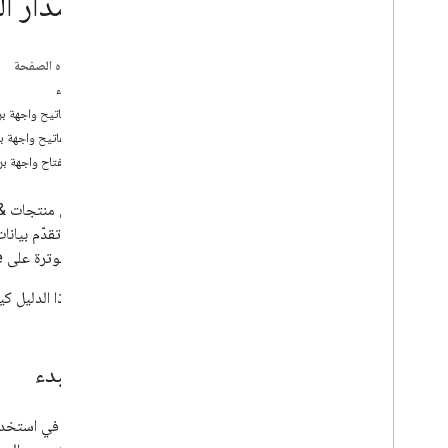
(الإصدار ال
أدلّة المطورين
الحصول على الاتجاهات
على هذه الصفحة
قبل البدء
إنشاء مفاتيح واجهة ب
تقييد مفاتيح واجهة ب
إضافة مفتاح واجهة ب
تلك التي تقدّم بيان
حساب الفوترة على Google بمشروعك وبواجهة برمجة التطبيقات أو حزمة تطوير البرامج (SDK) المحدّدة.
يوضّح هذا الدليل كيف
قبل البدء