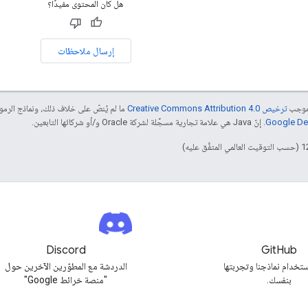
هل كان المحتوى مفيدًا؟
إرسال ملاحظات
بموجب
ترخيص Creative Commons Attribution 4.0‏
ما لم يُنصّ على خلاف ذلك، ونماذج الر
. إنّ Java هي علامة تجارية مسجَّلة لشركة Oracle و/أو شركائها التابعين.
Discord
GitHub
تخدام نماذجنا وتجربتها
الدردشة مع المطوّرين الآخرين حول
بنفسك.
"منصة خرائط Google"