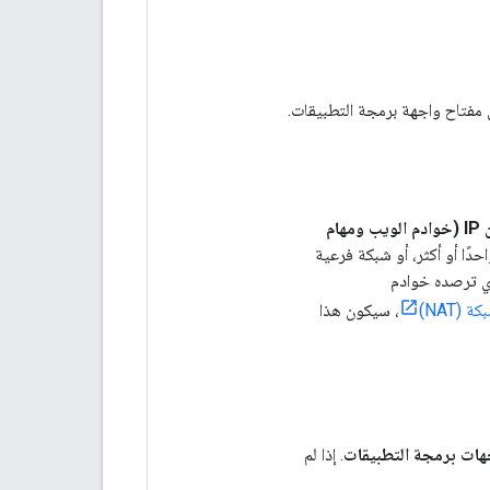
مفتاح واجهة برمجة التطبيقات.
عناوين IP (خوادم الويب ومهام
ِّد عنوان IPv4 أو IPv6 واحدًا أو أكثر، أو شبكة فرعية
مع عنوان المصدر الذي ترصده خوادم
(NAT)
، سيكون هذا
هات برمجة التطبيقات
. إذا لم