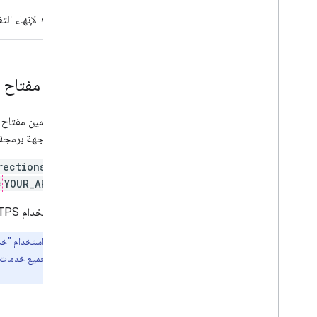
لإنهاء الت
إضافة مفتاح 
يجب تضمين مفتاح واجهة برمجة التطبي
بمفتاح واجهة برمجة 
rections/json?
=
YOUR_API_KEY
يجب استخدام HTTPS للطلبات التي تستخدم مفتاح واجهة برمجة تطبيقات.
ملاحظة:
URL.