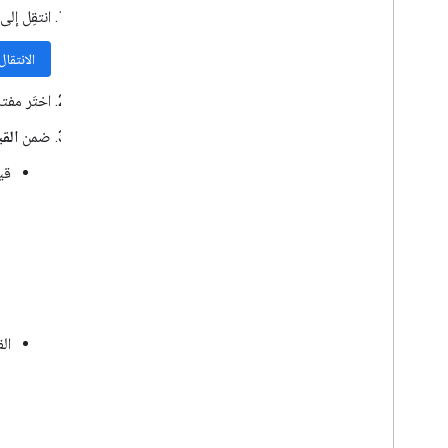
انتقِل إ
الانتقا
اختَر مف
ضمن
الق
قي
ال