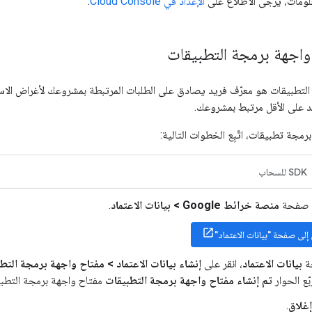
علومات، يُرجى الاطّلاع على
الإعداد في Cloud Console
.
واجهة برمجة التطبيقات
التطبيقات هو معرّف فريد يصادق على الطلبات المرتبطة بمشروعك لأغراض الاس
 على الأقل مرتبط بمشروعك.
رمجة تطبيقات، اتّبِع الخطوات التالية:
SDK للسحاب
لى صفحة
منصة خرائط Google > بيانات الاعتماد
.
ل إلى صفحة "بيانات الاعتماد"
ة
بيانات الاعتماد
، انقر على
إنشاء بيانات الاعتماد > مفتاح واجهة برمجة التط
ع الحوار
تم إنشاء مفتاح واجهة برمجة التطبيقات
مفتاح واجهة برمجة التطبيق
إغلاق
.