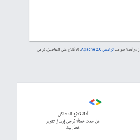
موز مرخّصة بموجب
ترخيص Apache 2.0‏
. للاطّلاع على التفاصيل، يُرجى
أداة تتبّع المشاكل
هل حدث خطأ؟ يُرجى إرسال تقرير
خطأ إلينا.