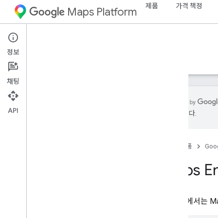
제품
가격 책정
Maps Platform
Web
Maps Embed API
정보
가이드
리소스
채팅
API
수 있습니다.
개요
빠른 시작
홈
제품
Goog
설정
Maps E
Maps Embed API 설정
개발자 가이드
이 문서에서는 Ma
지도 퍼가기