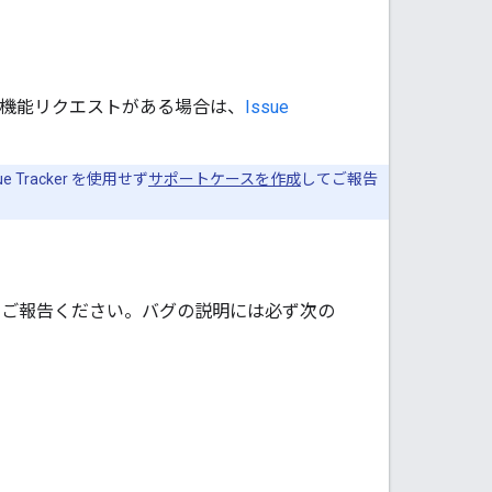
有したい機能リクエストがある場合は、
Issue
e Tracker を使用せず
サポートケースを作成
してご報告
acker でご報告ください。バグの説明には必ず次の