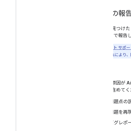
問題の報
バグを見つけたと
Tracker
で報告
エンハンスト サポー
ください。これにより、
バグ
問題の原因が Ai
情報を含めてく
問題点の
問題を再
バグレポ