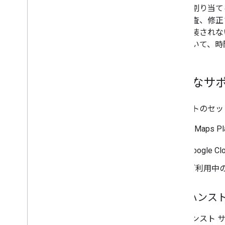
問題に割り当て
速に調査、修正
来に実装されな
に基づいて、時
最適なサポ
サポートのセッ
Google Ma
Google 
ご利用中
エンハンスト
エンハンスト サ