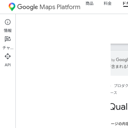
商品
料金
ド
Maps Platform
Environment
Air Quality API
情報
ガイド
リファレンス
リソース
チャット
API
は誤りが含まれる
サポート
サポート オプション
ホーム
プロダ
マップに関するよくある質問
リソース
大気質に関するよくある質問
リリースノート
Air Q
最新情報を入手する
おすすめの方法
このページの内