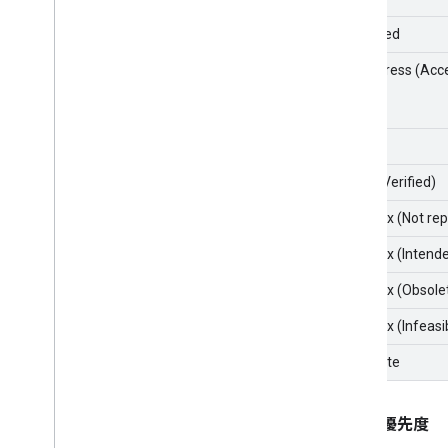
Assigned
In Progress (Acc
Fixed
Fixed (Verified)
Won't fix (Not re
Won't fix (Intend
Won't fix (Obsole
Won't fix (Infeasi
Duplicate
問題の優先度