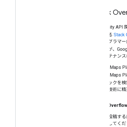
Stack 
Air Quali
トである
Stack 
のプログラマー向
ませんが、Goog
やメンテナンス
Google Map
Google Map
のトピックを検
の関連技術に精
Stack Over
質問を投稿する
を確認してくだ