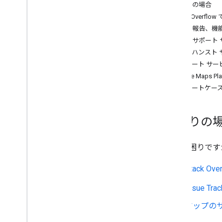
ウェブサービスに関するおすすめの方
お困りの場合
法
Stack Overf
問題の報告、機
課金とモニタリング
最適なサポート 
使用量と請求額
エンハンスト 
レポートとモニタリング
サポート サ
Google Map
ポリシーと規約
サポートケー
ポリシーと帰属
利用規約
お困りの
何かお困りです
Stack Ove
Issue Trac
マップの