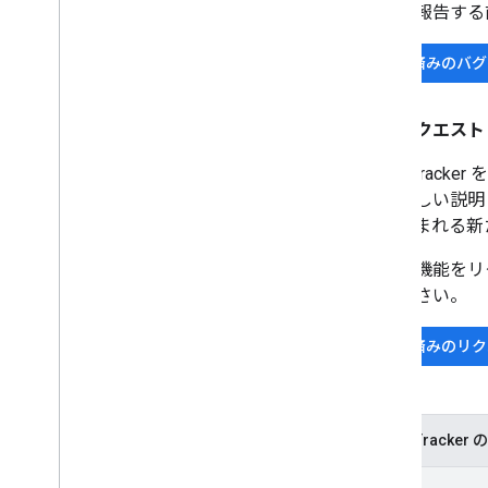
バグを報告する
登録済みのバグ
機能リクエスト
Issue Tr
能の詳しい説明
って生まれる新
新しい機能をリ
てください。
提出済みのリク
Issue Track
New