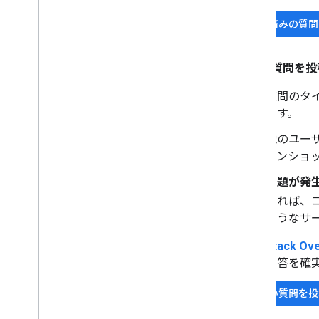
投稿済みの質問
初めて質問を投
質問のタ
ます。
他のユー
ーンショ
問題が発
ければ、
ようなサ
Stack 
回答を確
新しい質問を投