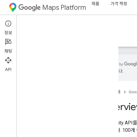
제품
가격 책정
Maps Platform
Environment
Air Quality API
정보
가이드
참조
리소스
채팅
API
수 있습니다.
Air Quality API 참조
REST 참조
홈
제품
Goog
RPC 참조
Overvi
Air Qualit
있습니다. 100개