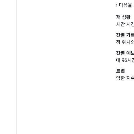
이 API는 다음
현재 상황
실시간 시간
시간별 기
특정 위치의
시간별 예
최대 96시
히트맵
다양한 지수