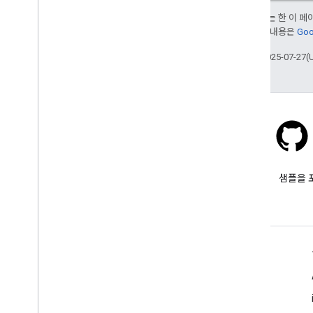
달리 명시되지 않는 한 이 
여됩니다. 자세한 내용은
Goo
최종 업데이트: 2025-07-27(
Stack Overflow
google-maps 태그를 붙여 질문
샘플을 
합니다.
자세히 알아보기
FAQ
API 선택기