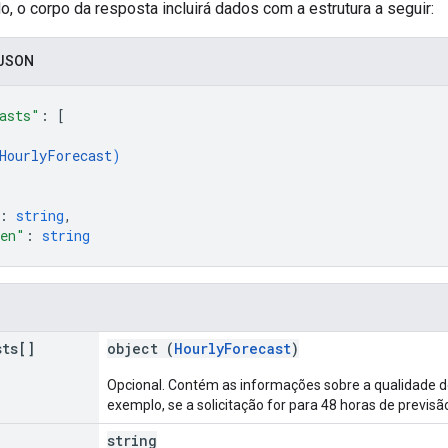
 o corpo da resposta incluirá dados com a estrutura a seguir:
 JSON
asts"
: 
[
HourlyForecast
)
: 
string
,
ken"
: 
string
sts[]
object (
HourlyForecast
)
Opcional. Contém as informações sobre a qualidade do 
exemplo, se a solicitação for para 48 horas de previs
string