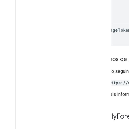
next
Page
Toke
Escopos de 
Requer o seguin
https://
Para mais infor
Hourly
For