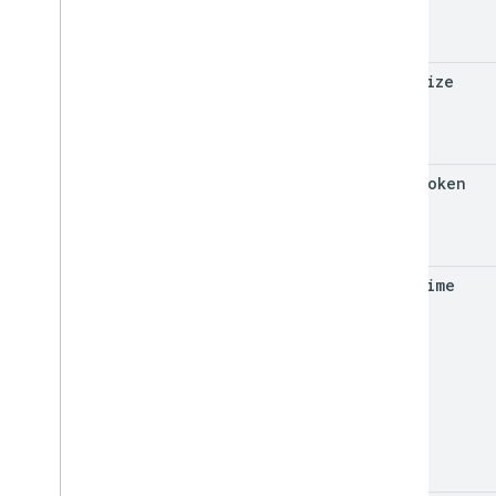
page
Size
page
Token
date
Time