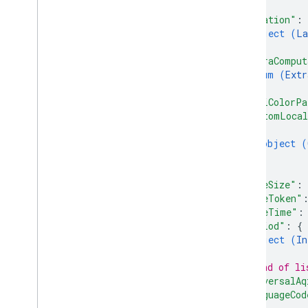
{
"location"
: 
object (
La
}
,
"extraComput
enum (
Extr
]
,
"uaqiColorPa
"customLocal
{
object (
}
]
,
"pageSize"
: 
"pageToken"
"dateTime"
:
"period"
: 
{
object (
In
}
// End of li
"universalAq
"languageCod