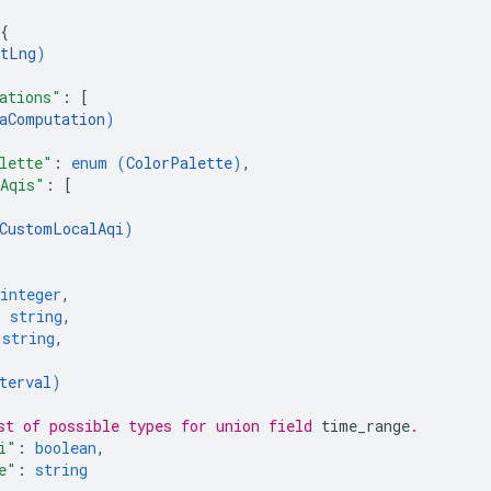
{
tLng
)
ations"
: 
[
aComputation
)
lette"
: 
enum (
ColorPalette
)
,
Aqis"
: 
[
CustomLocalAqi
)
integer
,
: 
string
,
 
string
,
terval
)
st of possible types for union field 
time_range
.
i"
: 
boolean
,
e"
: 
string