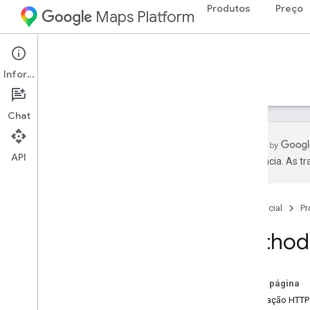
Produtos
Preço
Maps Platform
Environment
Air Quality API
Informações
Guias
Referência
Recursos
Chat
API
preferência. As t
Referência da API Air Quality
Referência da REST
Página inicial
Pr
Recursos REST
Current
Conditions
Method:
previsão
Visão geral
lookup
Nesta página
histórico
Solicitação HTTP