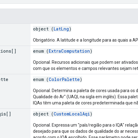
object (
LatLng
)
Obrigatório. A latitude e a longitude para as quais a A
tions[]
enum (
ExtraComputation
)
Opcional. Recursos adicionais que podem ser ativados 
com que os elementos e campos relevantes sejam ret
ette
enum (
ColorPalette
)
Opcional. Determina a paleta de cores usada para os d
Qualidade do Ar" (UAQI, na sigla em inglês). Essa pal
IQAs têm uma paleta de cores predeterminada que nã
qis[]
object (
CustomLocalAqi
)
Opcional. Expressa um "país/região para o IQA" rela
desejado para que os dados de qualidade do ar neces
acordo com o IQA escolhido. Esse parâmetro pode ser