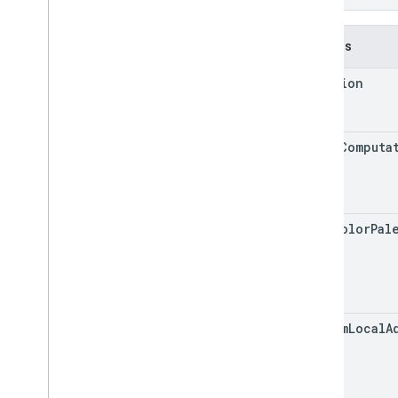
}
Campos
location
extra
Computa
uaqi
Color
Pal
custom
Local
A