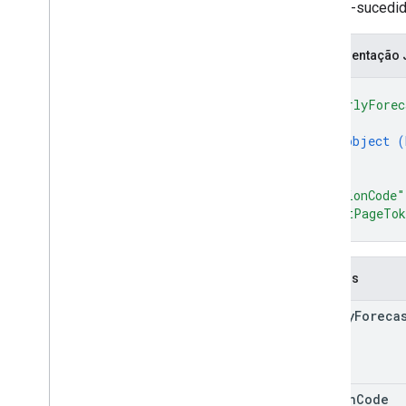
Se bem-sucedido,
Representação
{
"hourlyForec
{
object (
}
]
,
"regionCode"
"nextPageTo
}
Campos
hourly
Foreca
region
Code