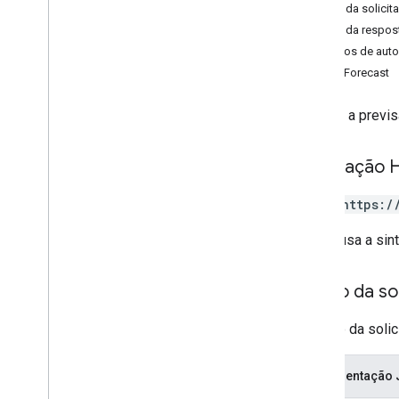
map
Types
.
heatmap
Tiles
Corpo da solicit
Corpo da respos
Tipos
Escopos de auto
Índice de qualidade do ar
HourlyForecast
Paleta de cores
Personalizar local
Retorna a previs
Extracomputação
Recomendações de saúde
Interval
Solicitação 
Lat
Lng
POST https:/
Poluente
Referência da RPC
O URL usa a sin
Corpo da sol
O corpo da soli
Representação