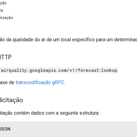
ação
ta
rização
ão da qualidade do ar de um local específico para um determina
HTTP
/airquality.googleapis.com/v1/forecast:lookup
taxe de
transcodificação gRPC
.
icitação
citação contém dados com a seguinte estrutura:
 JSON