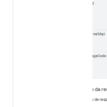
period
universal
Aqi
language
Code
Corpo da re
O objeto de resp