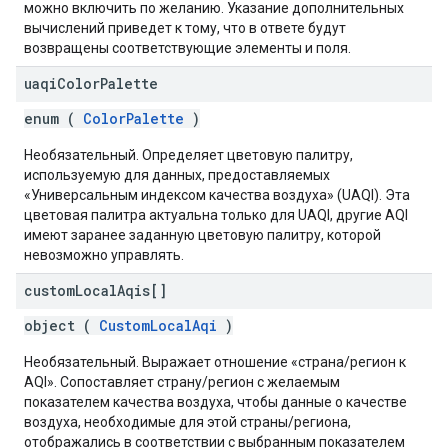
можно включить по желанию. Указание дополнительных
вычислений приведет к тому, что в ответе будут
возвращены соответствующие элементы и поля.
uaqi
Color
Palette
enum (
ColorPalette
)
Необязательный. Определяет цветовую палитру,
используемую для данных, предоставляемых
«Универсальным индексом качества воздуха» (UAQI). Эта
цветовая палитра актуальна только для UAQI, другие AQI
имеют заранее заданную цветовую палитру, которой
невозможно управлять.
custom
Local
Aqis[]
object (
CustomLocalAqi
)
Необязательный. Выражает отношение «страна/регион к
AQI». Сопоставляет страну/регион с желаемым
показателем качества воздуха, чтобы данные о качестве
воздуха, необходимые для этой страны/региона,
отображались в соответствии с выбранным показателем