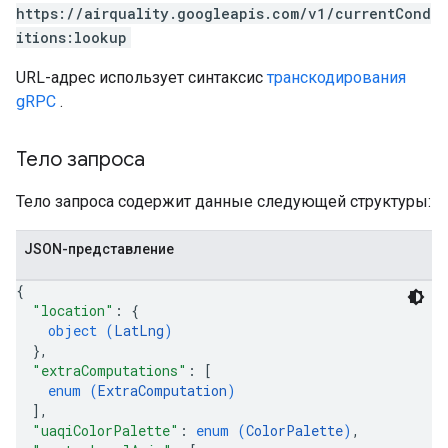
https://airquality.googleapis.com/v1/currentCond
itions:lookup
URL-адрес использует синтаксис
транскодирования
gRPC
.
Тело запроса
Тело запроса содержит данные следующей структуры:
JSON-представление
{
"location"
: 
{
object (
LatLng
)
}
,
"extraComputations"
: 
[
enum (
ExtraComputation
)
]
,
"uaqiColorPalette"
: 
enum (
ColorPalette
)
,