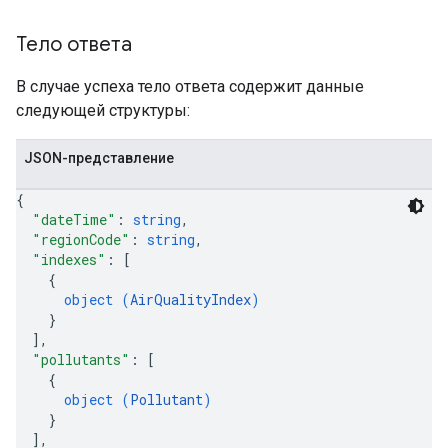
Тело ответа
В случае успеха тело ответа содержит данные
следующей структуры:
JSON-представление
{
"dateTime"
: 
string
,
"regionCode"
: 
string
,
"indexes"
: 
[
{
object (
AirQualityIndex
)
}
]
,
"pollutants"
: 
[
{
object (
Pollutant
)
}
]
,