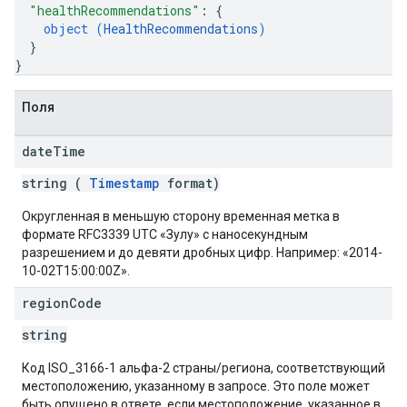
"healthRecommendations"
: 
{
object (
HealthRecommendations
)
}
}
Поля
date
Time
string (
Timestamp
format)
Округленная в меньшую сторону временная метка в
формате RFC3339 UTC «Зулу» с наносекундным
разрешением и до девяти дробных цифр. Например: «2014-
10-02T15:00:00Z».
region
Code
string
Код ISO_3166-1 альфа-2 страны/региона, соответствующий
местоположению, указанному в запросе. Это поле может
быть опущено в ответе, если местоположение, указанное в