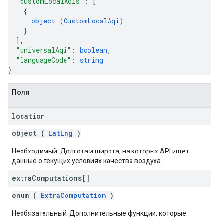
"customLocalAqis"
: 
[
{
object (
CustomLocalAqi
)
}
]
,
"universalAqi"
: 
boolean
,
"languageCode"
: 
string
}
Поля
location
object (
LatLng
)
Необходимый. Долгота и широта, на которых API ищет
данные о текущих условиях качества воздуха.
extra
Computations[]
enum (
ExtraComputation
)
Необязательный. Дополнительные функции, которые