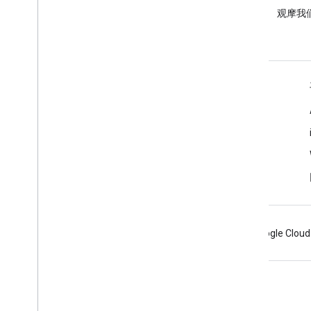
在 google-maps 标签下提问。
观摩我
了解详情
常见问题解答
功能探索器
API 安全性最佳实践
优化网络服务用量
Android
Chrome
Firebase
Google Cloud
条款
隐私权政策
Manage cookies