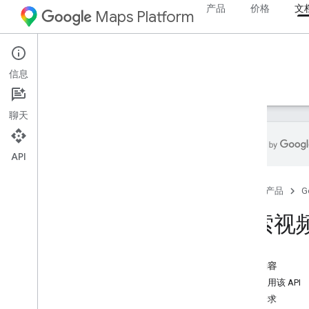
产品
价格
文
Maps Platform
Aerial View API
信息
指南
参考文档
资源
聊天
API
Aerial View API
首页
产品
G
概览
体验演示版
检索视
设置
设置 Aerial View API
本页内容
如何使用该 API
使用 Aerial View API
示例请求