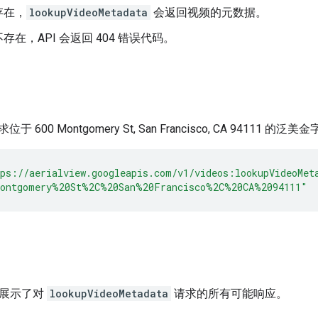
存在，
lookupVideoMetadata
会返回视频的元数据。
存在，API 会返回 404 错误代码。
 600 Montgomery St, San Francisco, CA 94111
ps://aerialview.googleapis.com/v1/videos:lookupVideoMet
Montgomery%20St%2C%20San%20Francisco%2C%20CA%2094111"
示例展示了对
lookupVideoMetadata
请求的所有可能响应。