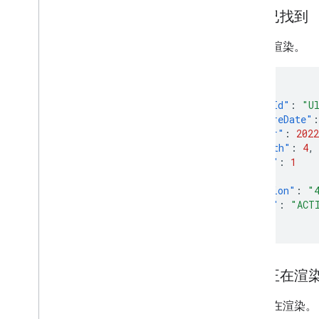
视频已找到
视频已渲染。
{
"videoId"
:
"U
"captureDate"
:
"year"
:
2022
"month"
:
4
,
"day"
:
1
},
"duration"
:
"
"state"
:
"ACT
}
视频正在渲
视频正在渲染。