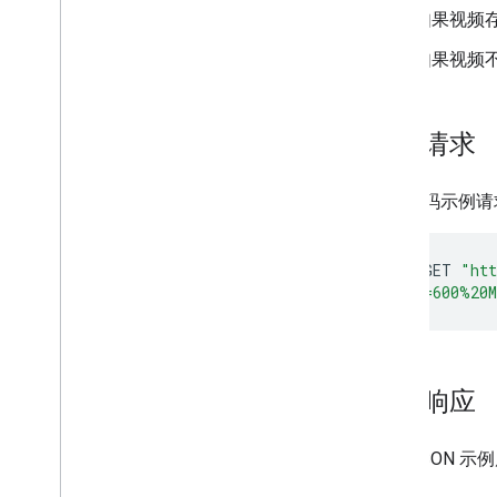
如果视频
如果视频不
示例请求
以下代码示例请求位于
curl
-
X
GET
"htt
&address=600%20
示例响应
以下 JSON 