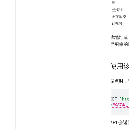
如何使用 Aerial View API
示例响应
检索视频的元数据
视频已找到
提取生成的视频
视频正在渲染
生成新视频
找不到视频
迁移
给定有效地址或 v
从预览版中迁移
可以确定图像的
最佳实践
Web API 最佳实践
如何使用该 
架构中心
调用此端点时，
curl
-
X
GET
"htt
&address=
POSTAL_
然后，API 会