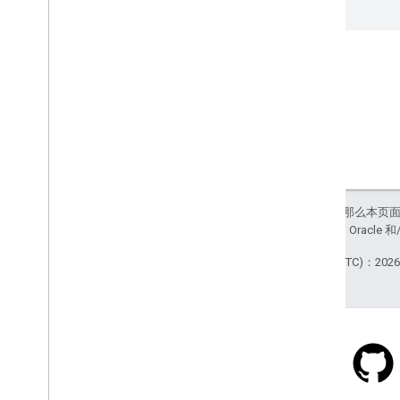
如未另行说明，那么本页
站政策
。Java 是 Orac
最后更新时间 (UTC)：2026-
Stack Overflow