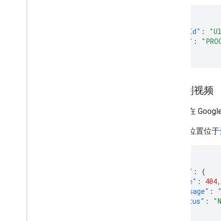
{
"videoId"
:
"U
"state"
:
"PRO
}
找不到视频
视频不在 Go
如果该位置位于
{
"error"
:
{
"code"
:
404
,
"message"
:
"status"
:
"
}
}