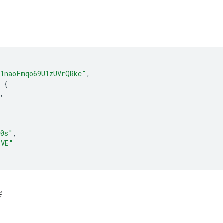
l1naoFmqo69U1zUVrQRkc"
,
{
,
40s"
,
IVE"
染