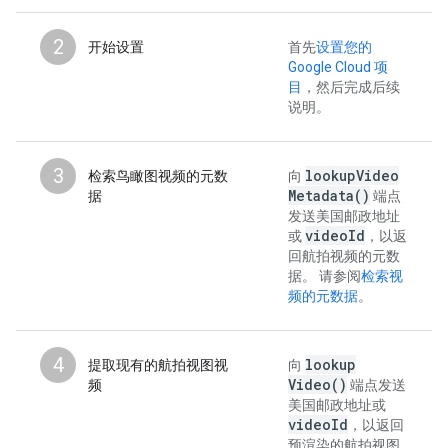
2
开始设置
首先
设置您的
Google Cloud 项
目
，然后完成后续
说明。
3
lookup
Video
检索鸟瞰图视频的元数
向
Metadata(
)
据
端点
发送美国邮政地址
video
Id
或
，以返
回航拍视频的元数
据。 请参阅
检索视
频的元数据
。
4
lookup
提取现有的航拍视图视
向
Video(
)
频
端点发送
美国邮政地址或
video
Id
，以返回
预渲染的航拍视图