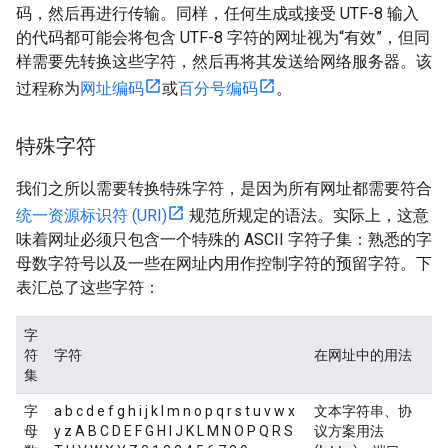
码，然后再进行传输。同样，任何生成或接受 UTF-8 输入
的代码都可能会将包含 UTF-8 字符的网址视为“有效”，但同
样需要先转换这些字符，然后再将其发送给网络服务器。该
过程称为
网址编码
或
百分号编码
。
特殊字符
我们之所以需要转换特殊字符，是因为所有网址都需要符合
统一资源标识符 (URI)
规范所规定的语法。实际上，这意
味着网址必须只包含一个特殊的 ASCII 字符子集：熟悉的字
母数字符号以及一些在网址内用作控制字符的预留字符。下
表汇总了这些字符：
字
符
字符
在网址中的用法
集
字
a b c d e f g h i j k l m n o p q r s t u v w x
文本字符串、协
母
y z A B C D E F G H I J K L M N O P Q R S
议方案用法