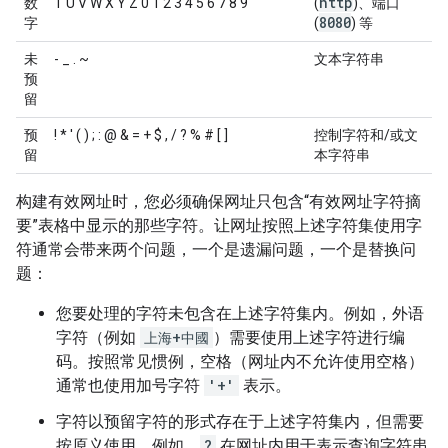
http
数
T U V W X Y Z 0 1 2 3 4 5 6 7 8 9
(
)、端口
8080
字
(
) 等
未
- _ . ~
文本字符串
预
留
预
! * ' ( ) ; : @ & = + $ , / ? % # [ ]
控制字符和/或文
留
本字符串
构建有效网址时，您必须确保网址只包含“有效网址字符摘
要”表格中显示的那些字符。让网址按照上述字符集使用字
符通常会带来两个问题，一个是遗漏问题，一个是替换问
题：
您要处理的字符未包含在上述字符集内。例如，外语
字符（例如
上海+中國
）需要使用上述字符进行编
码。按照常见惯例，空格（网址内不允许使用空格）
通常也使用加号字符
'+'
表示。
字符以预留字符的形式存在于上述字符集内，但需要
按原义使用。例如，
?
在网址内用于表示查询字符串