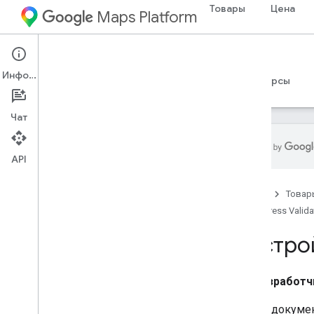
Товары
Цена
Maps Platform
Web Services
Address Validation API
Информация
Руководства
Справочные материалы
Ресурсы
Чат
API
Address Validation API
Главная
Товар
Обзор
Address Valida
Демоверсия
Настро
Основы API проверки адреса
Настройте API проверки адреса
Разработч
Отправить запрос на проверку
адреса
В этом докуме
Поймите основной ответ