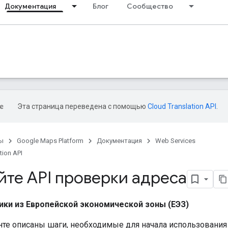
Документация
Блог
Сообщество
Эта страница переведена с помощью
Cloud Translation API
.
ы
Google Maps Platform
Документация
Web Services
tion API
йте API проверки адреса
ики из Европейской экономической зоны (ЕЭЗ)
нте описаны шаги, необходимые для начала использования