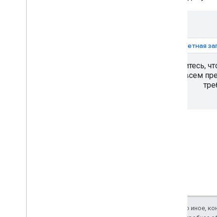
Используйте проверку адреса в
своем рабочем процессе
Обработка ответа проверки
1. Учетная з
Обрабатывать адреса в США
Обработка обновленных адресов
Убедитесь, чт
всем пр
Преобразование адресов в
английский язык
тре
Если не указано иное, к