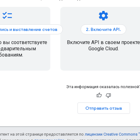
checklist
settings
апись и выставление счетов
2. Включите API.
о вы соответствуете
Включите API в своем проекте
едварительным
Google Cloud.
бованиям.
Эта информация оказалась полезной
Отправить отзыв
онтент на этой странице предоставляется по
лицензии Creative Commons "