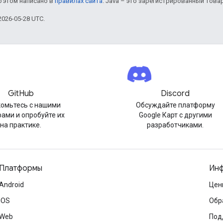
б этом написано в
правилах сайта
. Java – это зарегистрированный това
026-05-28 UTC.
GitHub
Discord
омьтесь с нашими
Обсуждайте платформу
ами и опробуйте их
Google Карт с другими
на практике.
разработчиками.
Платформы
Инф
Android
Цен
iOS
Обр
Web
Под