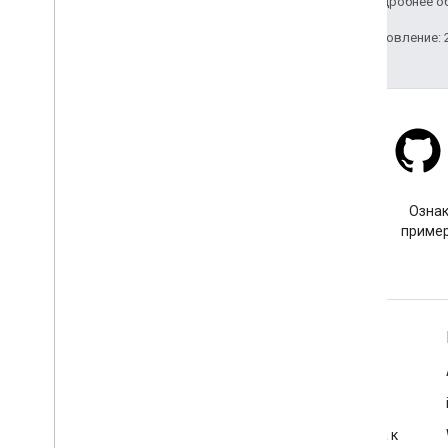
Apache 2.0
. Подробнее о
Последнее обновление: 2
Stack Overflow
Задайте вопрос с тегом
Ознак
google-maps.
пример
Подробнее
Часто задаваемые вопросы
Исследователь возможностей
Рекомендации по обеспечению безопасности доступа к