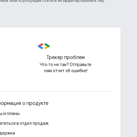
рный знак корпорации Oracle и ее аффилированных лиц.
Трекер проблем
Что-то не так? Отправьте
нам отчет об ошибке!
ормация о продукте
ы и планы
атиться в отдел продаж
держка