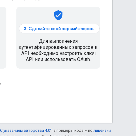
verified_user
3. Сделайте свой первый запрос.
Для выполнения
аутентифицированных запросов к
API необходимо настроить ключ
API или использовать OAuth.
?
С указанием авторства 4.0"
, а примеры кода – по
лицензии