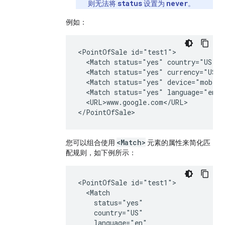
status
never
则无法将
设置为
。
例如：
<PointOfSale id="test1">

  <Match status="yes" country="US"/>

  <Match status="yes" currency="USD"/
  <Match status="yes" device="mobile
  <Match status="yes" language="en"/>
  <URL>www.google.com</URL>

</PointOfSale>
<Match>
您可以组合使用
元素的属性来简化匹
配规则，如下例所示：
<PointOfSale id="test1">

  <Match

    status="yes"

    country="US"

    language="en"
