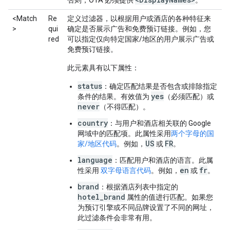
否则，OTA 必须提供
。
<Match
Re
定义过滤器，以根据用户或酒店的各种特征来
>
qui
确定是否展示广告和免费预订链接。例如，您
red
可以指定仅向特定国家/地区的用户展示广告或
免费预订链接。
此元素具有以下属性：
status
：确定匹配结果是否包含或排除指定
yes
条件的结果。有效值为
（必须匹配）或
never
（不得匹配）。
country
：与用户和酒店相关联的 Google
网域中的匹配项。此属性采用
两个字母的国
US
FR
家/地区代码
。例如，
或
。
language
：匹配用户和酒店的语言。此属
en
fr
性采用
双字母语言代码
。例如，
或
。
brand
：根据酒店列表中指定的
hotel_brand
属性的值进行匹配。如果您
为预订引擎或不同品牌设置了不同的网址，
此过滤条件会非常有用。