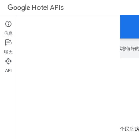
Hotel APIs
酒店价格和酒店内容的开发者信息。
信息
Google 会使用 AI 技术将内容翻译成您偏
聊天
API
酒店价格
有关向 Google 发送酒店价格的文档。
开发者指南
API 参考
XML 参考文档
假期租房
借助民宿，旅游行业的 Google 合作伙伴可以为其各个民