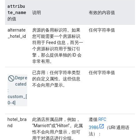
attribu
te
_
name
说明
有效的内容值
的值
alternate
房源的备用标识符。如果
任何字符串值
_hotel_id
您可能需要一个房源标识
符用于 Feed 信息，而另一
个房源标识符用于预订引
擎，那么提供单独的 ID 会
非常有用。
已弃用
：任何字符串类型
任何字符串值
Depre
的自定义属性。这些信息
cated
不会向用户显示。
:
custom_[
0-4]
hotel_bra
此酒店所属品牌，例如，
遵循
RFC
nd
“Marriott”或“Hilton”。此属
3986
（URI 通用语
性不会向用户显示，但可
法）：
用于对酒店进行分组。