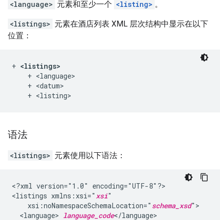
<language>
元素和至少一个
<listing>
。
<listings>
元素在酒店列表 XML 层次结构中显示在以下
位置：
+ 
<listings>
    + <language>

    + <datum>

语法
<listings>
元素使用以下语法：
<?xml
version="1.0"
encoding="UTF-8"?>

<listings
xmlns:xsi="
xsi
xsi:noNamespaceSchemaLocation="
schema_xsd
<language>
language_code