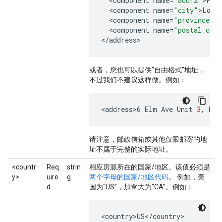
<
component
name
=
"addr2"
>
Flo
<
component
name
=
"city"
>
Lond
<
component
name
=
"province"
>
<
component
name
=
"postal_code
<
/
address
>
或者，您也可以提供“自由格式”地址，
不过我们不建议这样做。例如：
<
address>6
Elm
Ave
Unit
3
,
Bos
请注意，邮政信箱或其他仅限邮寄的地
址不属于完整的实际地址。
<countr
Req
strin
相应房源所在的国家/地区。该值必须是
y>
uire
g
两个字母的国家/地区代码
。 例如，美
d
国为“US”，加拿大为“CA”。例如：
<country>US</country>