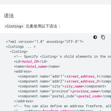
语法
<listing>
元素使用以下语法：
<?xml
version="1.0"
encoding="UTF-8"?>

<listings
...
<!--
Specify
<listing>'s
child
elements
in
the
o
<id>
hotel_ID
<name>
hotel_name
<component
name="addr1">
street_address_1
<component
name="addr2">
street_address_2
<component
name="city">
city_name
<component
name="province">
province_name
<component
name="postal_code">
postal_code
<!--
You
can
also
define
an
address
freeform,
al
<!--
<address>
freeform_address
</address>
-->
