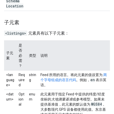
Schema
Location
子元素
<listings>
元素具有以下子元素：
是
否
子元
必
类型
说明
素
需
？
<lan
Req
strin
Feed 所用的语言。将此元素的值设置为
两
en
guag
uire
g
个字母组成的语言代码
。例如，
表示英
e>
d
语。
<dat
Opt
enu
此元素用于指定 Feed 中提供的纬度/经度
um>
ion
m
坐标的
大地测量基准
或参考模型。如果未
WGS84
al
提供基准值，此元素的默认值为
，
大多数现代 GPS 设备都使用此值。东京基