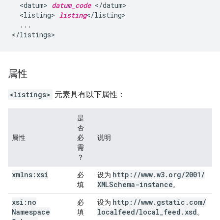
<datum>
datum_code
<listing>
listing
...

属性
<listings>
元素具有以下属性：
是
否
属性
必
说明
需
？
xmlns:xsi
http:
/
/
www
.
w3
.
org
/
2001
/
必
设为
XMLSchema-instance
填
。
xsi:no
http:
/
/
www
.
gstatic
.
com
/
必
设为
Namespace
localfeed
/
local
_
feed
.
xsd
填
。