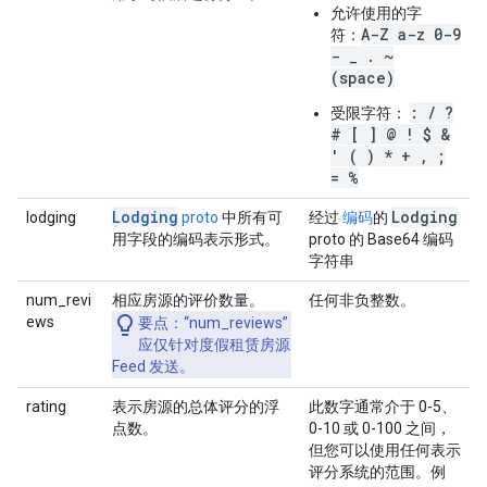
允许使用的字
A-Z a-z 0-9
符：
- _ . ~
(space)
: / ?
受限字符：
# [ ] @ ! $ &
' ( ) * + , ;
= %
Lodging
Lodging
lodging
proto
中所有可
经过
编码
的
用字段的编码表示形式。
proto 的 Base64 编码
字符串
num_revi
相应房源的评价数量。
任何非负整数。
ews
要点
：“num_reviews”
应仅针对度假租赁房源
Feed 发送。
rating
表示房源的总体评分的浮
此数字通常介于 0-5、
点数。
0-10 或 0-100 之间，
但您可以使用任何表示
评分系统的范围。例