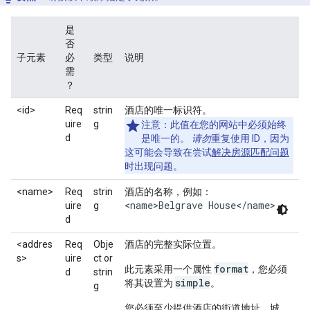
是
否
子元素
必
类型
说明
需
？
<id>
Req
strin
酒店的唯一标识符。
uire
g
注意：此值在您的网站中必须始终
d
是唯一的。
请勿
重复使用 ID，因为
这可能会导致在尝试
解决房源匹配问题
时出现问题。
<name>
Req
strin
酒店的名称，例如：
<name>Belgrave House</name>
uire
g
d
<addres
Req
Obje
酒店的完整实际位置。
s>
uire
ct or
format
此元素采用一个属性
，您必须
d
strin
simple
将其设置为
。
g
您必须至少提供酒店的街道地址、城