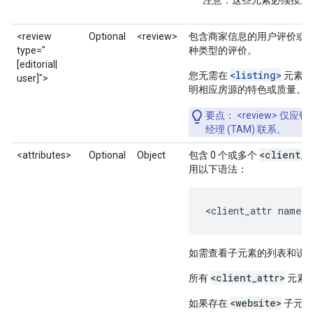
注意
：这些元素必须按上
<review
Optional
<review>
包含商家信息的用户评价或
type=
"
种类型的评价。
[editorial|
<listing>
您无需在
元素中
user]">
明相应房源的特色或质量。
要点
： <review>
经理 (TAM) 联系。
<client_a
<attributes>
Optional
Object
包含 0 个或多个
用以下语法：
<client_attr name="
如需查看子元素的列表和说
<client_attr>
所有
元素
<website>
如果存在
子元素