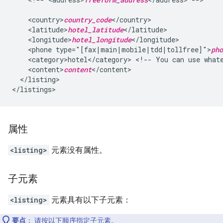
<country>
country_code
<latitude>
hotel_latitude
<longitude>
hotel_longitude
<phone
type="[fax|main|mobile|tdd|tollfree]">
pho
<category>hotel</category>
<!--
You
can
use
what
<content>
content
</listing>

属性
<listing>
元素没有属性。
子元素
<listing>
元素具有以下子元素：
要点
：
请按以下顺序指定子元素。