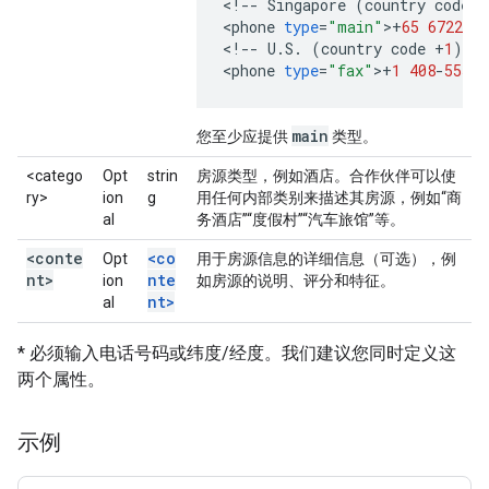
<
!
--
Singapore
(
country
code
+
<
phone
type
=
"main"
>
+
65
6722
-
23
<
!
--
U
.
S
.
(
country
code
+
1
)
--
<
phone
type
=
"fax"
>
+
1
408
-
555
-
1
main
您至少应提供
类型。
<catego
Opt
strin
房源类型，例如酒店。合作伙伴可以使
ry>
ion
g
用任何内部类别来描述其房源，例如“商
al
务酒店”“度假村”“汽车旅馆”等。
<conte
<co
Opt
用于房源信息的详细信息（可选），例
nt>
nte
ion
如房源的说明、评分和特征。
nt>
al
* 必须输入电话号码或纬度/经度。
我们建议您同时定义这
两个属性。
示例