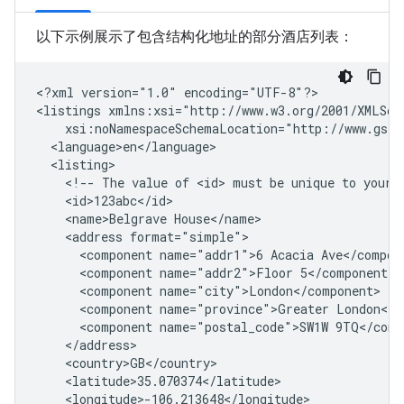
以下示例展示了包含结构化地址的部分酒店列表：
<?xml
version="1.0"
encoding="UTF-8"?>

<listings
<!--
The
value
of
<id>
must
be
unique
to
your
<name>Belgrave
<address
<component
name="addr1">6
Acacia
<component
name="addr2">Floor
<component
<component
name="province">Greater
<component
name="postal_code">SW1W