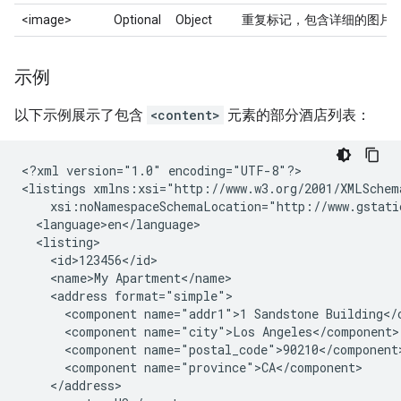
<image>
Optional
Object
重复标记，包含详细的图片
示例
以下示例展示了包含
<content>
元素的部分酒店列表：
<?xml
version="1.0"
encoding="UTF-8"?>

<listings
<name>My
<address
<component
name="addr1">1
Sandstone
<component
name="city">Los
<component
<component