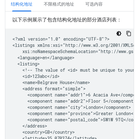
结构化地址
不限格式的地址
可选内容
以下示例展示了包含结构化地址的部分酒店列表：
<?xml
version="1.0"
encoding="UTF-8"?>

<listings
<!--
The
value
of
<id>
must
be
unique
to
your
<name>Belgrave
<address
<component
name="addr1">6
Acacia
<component
name="addr2">Floor
<component
<component
name="province">Greater
<component
name="postal_code">SW1W