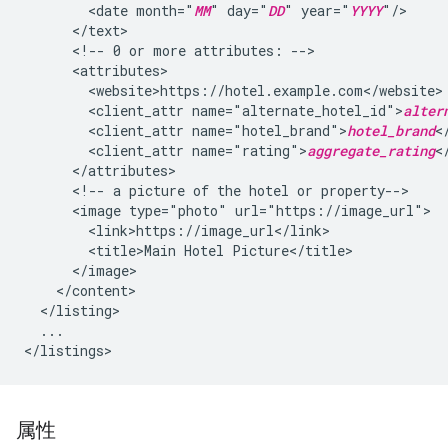
<date
month="
MM
"
day="
DD
"
year="
YYYY
<!--
0
or
more
attributes:
<client_attr
name="alternate_hotel_id">
alter
<client_attr
name="hotel_brand">
hotel_brand
<client_attr
name="rating">
aggregate_rating
<!--
a
picture
of
the
hotel
or
<image
type="photo"
<title>Main
Hotel
...

属性