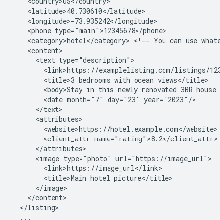
<phone
<category>hotel</category>
<!--
You
can
use
what
<text
<title>3
bedrooms
with
ocean
<body>Stay
in
this
newly
renovated
3BR
house
<date
month="7"
day="23"
<client_attr
<image
type="photo"
<title>Main
hotel
...
