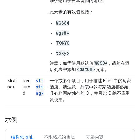
准仅适用于日本境内的地址。
此元素的有效值包括：
WGS84
wgs84
TOKYO
tokyo
WGS84
注意
：如需使用默认值
，请勿在酒
<datum>
店列表中添加
元素。
<li
<listi
Req
一个或多个条目，用于描述 Feed 中的每家
sti
ng>
uire
酒店。请注意，列表中的每家酒店都必须
ng>
d
具有您网站独有的 ID，并且此 ID 绝不应重
复使用。
示例
结构化地址
不限格式的地址
可选内容