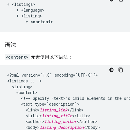
+ <listings>

    + <language>

    + <listing>

        + 
<content>
语法
<content>
元素使用以下语法：
<?xml
version="1.0"
encoding="UTF-8"?>

<listings
...
<!--
Specify
<text>'s
child
elements
in
the
or
<text
<link>
listing_link
<title>
listing_title
<author>
listing_author
<body>
listing_description